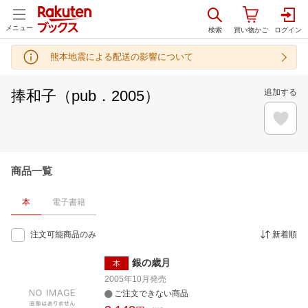
メニュー
熊本地震による配送の影響について
捧和子（pub．2005）
追加する
商品一覧
本
電子書籍
注文可能商品のみ
新着順
銀の歳月
本
2005年10月
発売
ご注文できない商品