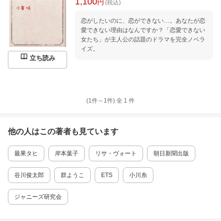
1,100
円
(税込)
恋がしたいのに、恋ができない…。あなたが恋
愛できない理由はなんですか？「恋愛できない
女たち」が主人公の話題のドラマを完全ノベラ
イズ。
立ち読み
(1件～
1
件)
全
1
件
他の人はこの
著者
も見ています
最果タヒ
岸本葉子
リサ・ヴォート
朝日新聞出版
谷川俊太郎
群ようこ
ETS
小川糸
ジャニーズ研究会