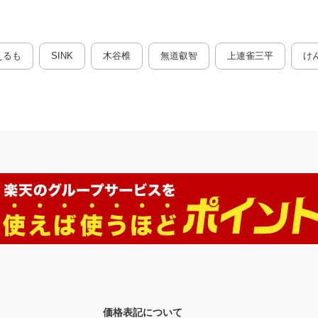
えるも
SINK
木谷椎
無道叡智
上連雀三平
け
価格表記について