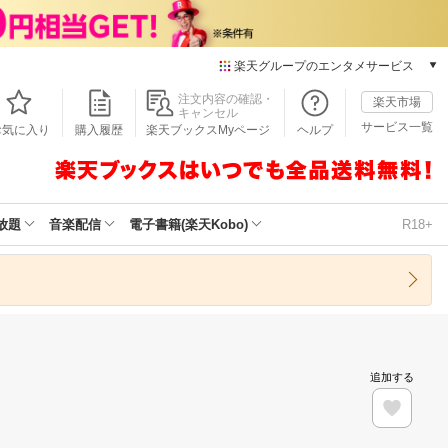
楽天グループのエンタメサービス
本/ゲーム/CD/DVD
注文内容の確認・
楽天市場
キャンセル
楽天ブックス
サービス一覧
お気に入り
購入履歴
楽天ブックスMyページ
ヘルプ
電子書籍
楽天Kobo
雑誌読み放題
楽天マガジン
放題
音楽配信
電子書籍(楽天Kobo)
R18+
音楽配信
楽天ミュージック
動画配信
楽天TV
動画配信ガイド
Rakuten PLAY
追加する
無料テレビ
Rチャンネル
チケット