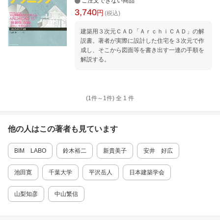
ご注文できない商品
3,740
円
(税込)
建築用３次元ＣＡＤ「ＡｒｃｈｉＣＡＤ」の解
説書。著者が実際に設計した住宅を３次元で作
成し、そこから図面等を書き出す一連の手順を
解説する。
(1件～
1
件)
全
1
件
他の人はこの
著者
も見ています
BIM LABO
鈴木裕二
新貴美子
安井 好広
池田寛
千葉大学
平沢岳人
日本建築学会
山梨知彦
中山繁信