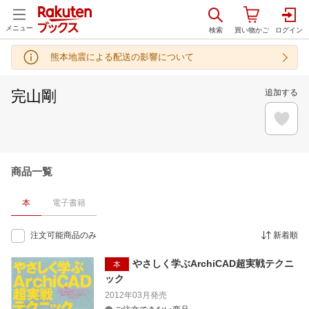
メニュー
熊本地震による配送の影響について
完山剛
追加する
商品一覧
本
電子書籍
注文可能商品のみ
新着順
やさしく学ぶArchiCAD超実戦テクニ
本
ック
2012年03月
発売