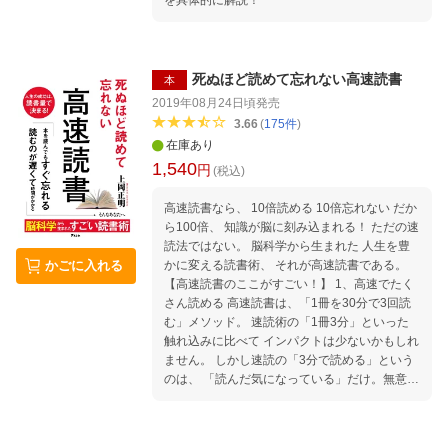
かない □時間をかけたわりに、望む成果を上げ
られない □メール返信や雑務、会議に忙殺され
ている □仕事が楽しくない。モチベーションが
上がらない □スキルアップのための時間がほし
い □読書などで勉強をしても内容を忘れる □将
死ぬほど読めて忘れない高速読書
本
来リストラの対象にならないか不安 □ライバル
2019年08月24日頃
発売
よりも早く出世したい □副業を始めようと考え
3.66
(
175
件
)
ている □起業や独立を考えている □将来役立つ
在庫あり
新しいキャリアを築きたい □短期間で資格試験
1,540
円
(税込)
に合格したい □自分の強みを作りたい □もっと
お金を稼ぎたい ひとつでも当てはまるなら、高
高速読書なら、 10倍読める 10倍忘れない だか
速仕事術の出番です。 高速仕事術なら、これら
ら100倍、 知識が脳に刻み込まれる！ ただの速
の課題をまとめて 解決することができるはずで
読法ではない。 脳科学から生まれた 人生を豊
す。 高速仕事術はキャリア形成のためだけでな
かに変える読書術、 それが高速読書である。
かごに入れる
く、 日々の仕事のスピードを高速化し、 生産
【高速読書のここがすごい！】 1、高速でたく
性を上げるのにも非常に有効です。 もし、あな
さん読める 高速読書は、「1冊を30分で3回読
たが、 「仕事の忙しさから解放されたい」
む」メソッド。 速読術の「1冊3分」といった
「もっと自由な時間がほしい」 「新しいスキル
触れ込みに比べて インパクトは少ないかもしれ
を身につけたい」 「副業や新しいキャリアを築
ません。 しかし速読の「3分で読める」という
きたい」 と願うなら、高速仕事術は、 必ずや
のは、 「読んだ気になっている」だけ。無意味
頼もしい味方になってくれるでしょう。 さあ、
です。 高速読書は、しっかりと内容を頭にイン
次はあなたの番です。 高速仕事術で 理想の人
プット することができる本物の読書法です。
生を手に入れましょう！
2、本の内容を忘れない 本で得た知識を長期記