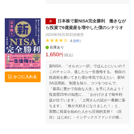
ものです。
なかったはずだ。 そうした中、淡々と準備した
投資家は大きな利益を得ている。その「戦時の
兵法」は「再現性のある投資術」として、多く
の初心者からも支持を獲得しているのだ。ファ
日本株で新NISA完全勝利 働きなが
本
ンダメンタルやテクニカルも視野に入れつつ、
ら投資で6億資産を増やした僕のシナリオ
あくまで狙うのは暴落時という絶好のタイミン
2024年04月30日頃
発売
グ。年に一度は起こるという暴落で大半の利益
4
(
8
件
)
をあげつつ、「平時」には暴落に備えたと準備
在庫あり
が欠かせないという。 最終的に成功する投資家
1,650
の投資手法は人により百人十色。あくまで自分
円
(税込)
の投資手法を確立するためのメンター（導師）
になるテキストとして活用してほしいと著者は
新NISA、「オルカン一択」でほんとにいいの？
願う。追証にまで追い込まれた大逆転投資家だ
このチャンス、逃したら一生後悔する。 独自の
かごに入れる
からこそ伝えることができる「相場で生き残
投資術を磨いてきた僕が本気で伝えたい、新NI
る」ための全テクニックを1冊に凝縮。 投資歴
SA活用術。 制度を知り、コツをつかんで、
27年の著者が出し惜しみせずに「再現性ある投
「最高に豊かで自由な人生」を手に入れよう！
資術」がいよいよ公開だッ！
投資歴25年の知恵に、 「おかげさまで毎年利
益が出ています」 「上岡さんの話が一番腑に落
ちます」 「株が大好きになりました！」と、
実際に投資を始めた人から圧倒的支持！ （目
次） はじめに ・インデックスファンドの積み
立てだけては「最高に豊かで自由な人生」は手
に入らない 第1章 そもそも「新NISA」ってな