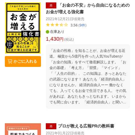
「お金の不安」から自由になるための
本
お金が増える強化書
2021年12月21日頃
発売
3.56
(
9
件
)
在庫あり
1,430
円
(税込)
「お金の性格」を知ることが、お金が増える近
道。 極貧から5億円を作った人気YouTuberが
かごに入れる
「お金の知識」をすべて徹底解説します。 「お
金の基礎」「考え方」「習慣」「マインド」
「「人生の目的」、 この知識は、きっとあなた
の武器になります！ あなたも「経済的自由人」
になりませんか。 経済的自由人ーー 働かなく
ても、入ってくるお金で生活できる人。 その気
があれば、あなたもきっとなれます。 いまから
でも間に合います。 「経済的自由人」と聞い
て、きっとあなたは、 そんなことは無理だ、も
う間に合わない、 そもそも知識も元金もない、
そう思ったでしょう。 でも、そんなことはあり
ません。 あなたに必要なお金を 「ローリスク
プロが教える広報PRの教科書
本
で増やしていく」＋「人生の夢をかなえる」 →
2021年01月22日頃
発売