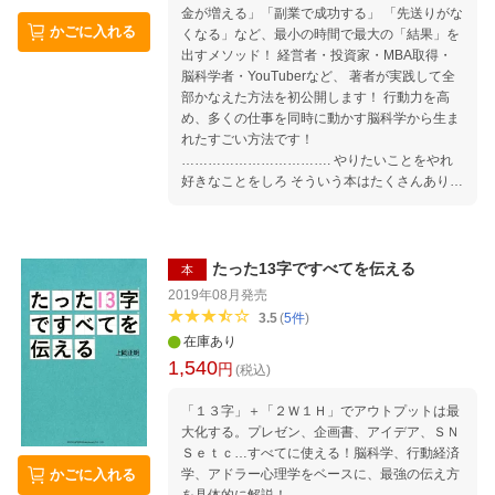
金が増える」「副業で成功する」 「先送りがな
由人になる投資銘柄と投資計画 第4章 短期間
かごに入れる
くなる」など、最小の時間で最大の「結果」を
で億を稼ぐ個別株投資メソッド 第5章 お金を
出すメソッド！ 経営者・投資家・MBA取得・
守るためのムダを省く節約思考 第6章 お金が
脳科学者・YouTuberなど、 著者が実践して全
増える投資家マインド おわりに 目的地への道
部かなえた方法を初公開します！ 行動力を高
筋を決められるのはあなただけ"
め、多くの仕事を同時に動かす脳科学から生ま
れたすごい方法です！
……………………………. やりたいことをやれ
好きなことをしろ そういう本はたくさんありま
すが、 それを実現させるための 具体的で詳細
なノウハウが 書いてある本は意外なほど少な
い。 この本は、そのノウハウを 余すところな
く書きました。 上岡 正明
たった13字ですべてを伝える
本
……………………………. 「人生のゴール、小
2019年08月
発売
さなゴールを決める」 「短い時間の集中力を高
3.5
(
5
件
)
める」 「時間を意識する（終わる時間を決め
在庫あり
る）」 「インプットしたものは必ずアウトプッ
1,540
円
トする」 「すぐ改善する、何度もアウトプット
(税込)
する」 高速仕事術は、これらのメソッドを駆使
「１３字」＋「２Ｗ１Ｈ」でアウトプットは最
して、 【スピード×集中力×生産性】を最大化
大化する。プレゼン、企画書、アイデア、ＳＮ
させ、 短期間で圧倒的スキルアップを実現しま
Ｓｅｔｃ…すべてに使える！脳科学、行動経済
す。 まず、次の項目をチェックしてみてくださ
学、アドラー心理学をベースに、最強の伝え方
かごに入れる
い。 □毎日残業している □仕事への集中力が続
を具体的に解説！