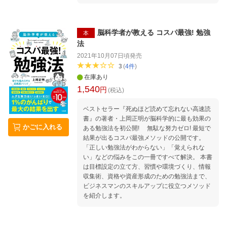
「億り人」になれます。難解なチャート解説
や、専門用語はほとんどなし。株を始めたばか
りの初心者は最初の手引きとして、スランプ気
味のベテランには「特効薬」として本書を活用
脳科学者が教える コスパ最強! 勉強
本
いただけます、経営者としての顔を持ち多忙な
法
日々を送る著者ならではの「仕事やビジネスに
2021年10月07日頃
発売
も活きる投資実践術」は必見です。
3
(
4
件
)
在庫あり
1,540
円
(税込)
ベストセラー『死ぬほど読めて忘れない高速読
書』の著者・上岡正明が脳科学的に最も効果の
かごに入れる
ある勉強法を初公開! 無駄な努力ゼロ! 最短で
結果が出るコスパ最強メソッドの公開です。
「正しい勉強法がわからない」「覚えられな
い」などの悩みをこの一冊ですべて解決。 本書
は目標設定の立て方、習慣や環境づくり、情報
収集術、資格や資産形成のための勉強法まで、
ビジネスマンのスキルアップに役立つメソッド
を紹介します。