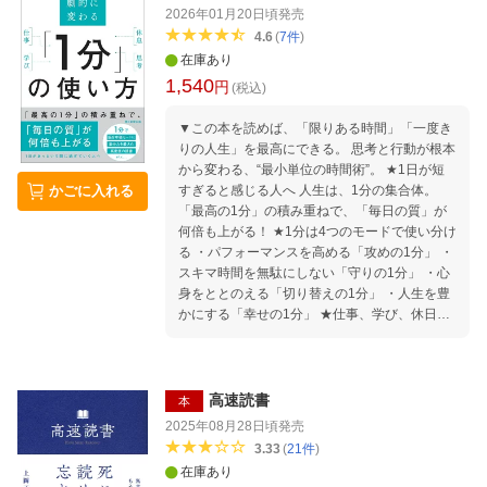
現した AIアウトプット
「無形資産」と、株式投資を中心とした「有形
2026年01月20日頃
発売
資産」の築き方を解説する。 お金持ちを目指
4.6
(
7
件
)
す過程で、 お金があってもお金に振り回される
在庫あり
「資本主義の奴隷」にならずに、 お金の不安か
1,540
円
ら自由になった「本当のお金持ち」になるに
(税込)
は？ 綺麗ごと抜きで、親子で「お金のリテラ
▼この本を読めば、「限りある時間」「一度き
シー」を高められる1冊。 イントロ 未来を生
りの人生」を最高にできる。 思考と行動が根本
きる子どもたちへの手紙 プロローグ 綺麗ごと
から変わる、“最小単位の時間術”。 ★1日が短
抜きで「お金の話」をしよう 第1部 「お金持
すぎると感じる人へ 人生は、1分の集合体。
かごに入れる
ちになる準備」は、できているか？ 1限目
「最高の1分」の積み重ねで、「毎日の質」が
「本当のお金持ち」がすること・しないこと 2
何倍も上がる！ ★1分は4つのモードで使い分け
限目 億の資産を築く「ミリオネア・マイン
る ・パフォーマンスを高める「攻めの1分」 ・
ド」 3限目 「投資脳」を育てる思考法 4限目
スキマ時間を無駄にしない「守りの1分」 ・心
「日利1％」の成長習慣 第2部 1万円を1億円
身をととのえる「切り替えの1分」 ・人生を豊
にする「資産形成の戦略」 5限目 株の世界で
かにする「幸せの1分」 ★仕事、学び、休日、
迷わないための「投資の羅針盤」 6限目 最小
お金。 賢い1分を持てば、人生はうまくいく。
労力で勝つための「投資の武器」 7限目 億の
仕事やスキマ時間、休日などに実践できる、究
資産を築く「3フェーズの戦術」 エピローグ
極の1分活用法。 ★ベストセラー多数、YouTub
e登録者37万人超の実業家、待望の新刊！ はじ
高速読書
本
めに： 1分を制する者は、人生を制する 第1章
2025年08月28日頃
発売
「最高の1分」をデザインする ・「最初の1
3.33
(
21
件
)
分」がその後の勢いを決める ・「分給」を意識
在庫あり
しているかどうかで、時間の重みはガラリと変