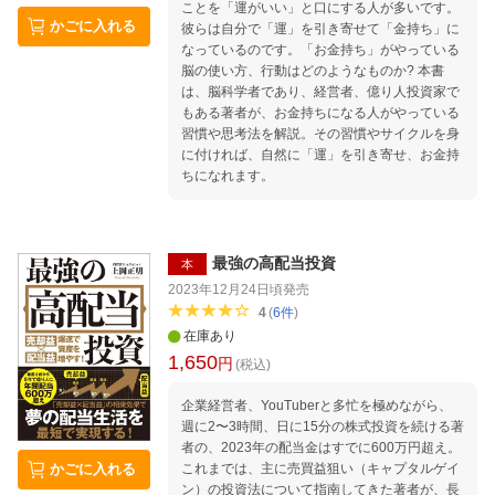
ことを「運がいい」と口にする人が多いです。
選ーー現在の利回りは低くても、これからグン
かごに入れる
彼らは自分で「運」を引き寄せて「金持ち」に
と伸びていく？ 第6章 初心者必見！ 「株で失
なっているのです。「お金持ち」がやっている
敗する人の特徴」ワースト9 第7章 新NISAで
脳の使い方、行動はどのようなものか? 本書
「最高に豊かで自由な人生」を手に入れる et
は、脳科学者であり、経営者、億り人投資家で
c……
もある著者が、お金持ちになる人がやっている
習慣や思考法を解説。その習慣やサイクルを身
に付ければ、自然に「運」を引き寄せ、お金持
ちになれます。
最強の高配当投資
本
2023年12月24日頃
発売
4
(
6
件
)
在庫あり
1,650
円
(税込)
企業経営者、YouTuberと多忙を極めながら、
週に2〜3時間、日に15分の株式投資を続ける著
者の、2023年の配当金はすでに600万円超え。
これまでは、主に売買益狙い（キャプタルゲイ
かごに入れる
ン）の投資法について指南してきた著者が、長