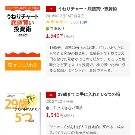
うねりチャート底値買い投資術
本
2016年12月16日頃
発売
3.65
(
18
件
)
在庫あり
1,540
円
(税込)
1日5分、週末15分あればOK。忙しいあなたに
もできる究極の投資術。低成長下でも株で1億
円を儲けた著者がはじめて明かす、ちょっと地
味だけど実はスゴイ投資術。株で勝つために必
かごに入れる
要な知識とポイントが、最短で学べる。
29歳までに手に入れたい5つの箱
本
2012年12月
発売
ご注文できない商品
1,540
円
(税込)
“５つの力”があれば人生は劇的に変わる。成功
スパイラルにのる極意が満載。