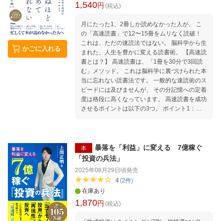
1,540
円
わる ・武器としての1分ー「4つのモード」を
(税込)
使い分ける ・1日の中で「最高の1分」をどれ
月にたった1、2冊しか読めなかった人が、 こ
だけ持てているか？ …など 第2章 仕事で成功
の「高速読書」で12〜15冊をムリなく読破！
するための「1分」 ・シングルタスクで「高密
これは、ただの速読法ではない。 脳科学から生
度の1分」をつくり出す ・1分で「センターピ
かごに入れる
まれた、人生を豊かに変える読書術。 【高速読
ン」を探す方法 ・「モチベーション」に頼って
書とは？】 高速読書は、「1冊を30分で3回読
はいけない科学的理由 ・1分で作業に没入する
む」メソッド。 これは脳科学に裏づけられた本
方法 ・メールの処理速度を上げるコツ ・打合
当に忘れない読書法です。 一般的な速読術のス
せ、プレゼンでの1分活用法 …など 第3章
ピードには及びませんが、 その分記憶への定着
「休日の1分」で心と身体をととのえる ・「ダ
度は格段に高くなっています。 高速読書を成功
ラダラした休日」だとなぜ疲れが取れないの
させるポイントは以下の3つ。 ポイント1：ロ
か？ ・なぜ世界のトップエリートは瞑想をする
ケットスタートリーディング ポイント2：青ペ
のか？ 1分瞑想のすごい力 ・1日を最高に変え
ンなぐり書きリーディング ポイント3：アウト
る「朝の1分習慣」 ・休日の理想的な過ごし方
プットリーディング この3つのポイントは、誰
・「いま」に全集中する「前後際断」の思考法
でもすぐに、 レッスンなしで簡単に実践できま
・運動は「切り替えの1分」として最適な手
暴落を「利益」に変える 7億稼ぐ
本
す。 これらを駆使して高速読書を続けること
段 …など 第4章 幸せなお金持ちになるため
「投資の兵法」
で、 だんだんとあなたの人生は好転していくこ
の「1 分」 ・年収3000万円でも幸せになれな
2025年08月29日頃
発売
とでしょう。 まさに、効率よく読書（インプッ
い人と、幸せになれる人の違いとは？ ・「幸せ
4
(
2
件
)
ト）を 成果（アウトプット）に変えることがで
なお金持ち」が、お金以外にも投資しているこ
在庫あり
きるのが、 この「高速読書」なのです。 【高
ととは？ ・幸せなお金持ちは1分の重みを知っ
1,870
速読書は速読とはまったく違う！】 「1冊を読
ている ・1分あたりの読書スピードを上げる方
円
(税込)
む速さを速くするなら、速読と同じでは？」 そ
法 ・耳学がスキマ時間を「学び」に変える ・
う思う方もいるでしょう。 しかし、高速読書は