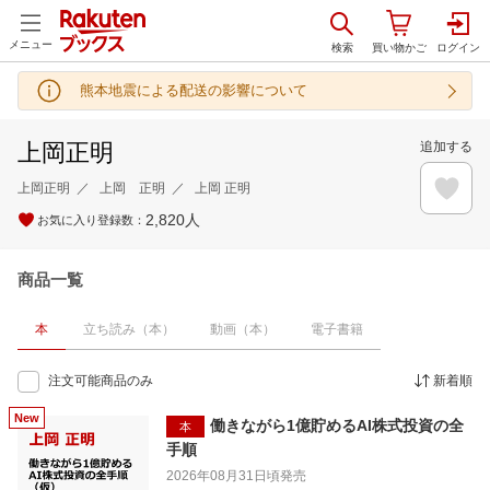
メニュー
熊本地震による配送の影響について
上岡正明
追加する
上岡正明
上岡 正明
上岡 正明
2,820
人
お気に入り登録数：
商品一覧
本
立ち読み（本）
動画（本）
電子書籍
注文可能商品のみ
新着順
働きながら1億貯めるAI株式投資の全
本
手順
2026年08月31日頃
発売