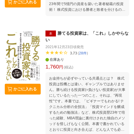
かごに入れる
23年間で5憶円の資産を築いた著者秘蔵の投資
術！ 株式投資における勝者と敗者を分けるのは
心理状態です。テクニカル分析やファンダメン
タルズ分析以上に重要です。勝ち続けるトップ
3％投資家に共通するメンタルを知れば、投資
で勝つための傾向と対策がわかります。株価暴
勝てる投資家は、「これ」しかやらな
本
落時の対応もわかります。株メンタルは、あな
い
たを勝ち組投資家へと導きます。手に入れれ
2021年12月23日頃
発売
ば、一生モノの「最強の武器」になるはずで
3.73
(
28
件
)
す。 はじめに 私は「株メンタル」で5億円の
在庫あり
壁を越えた！ 第1章 20万人のトレード調査で
1,760
わかったトップ3％投資家のメンタル！ 第2
円
(税込)
章 なぜ投資家の9割は負けるのか？ 第3章
行動経済学で学ぶ！株メンタルの武器 第4章
お金持ちが必ずやっている共通点とは？ 株式
トップ3％投資家のマインドセット 第5章 実
投資は投機とは違い、ギャンブルではありませ
かごに入れる
践！株メンタル投資術 特別付録 23年間で5億
ん。勝ち続ける投資家(=負けない投資家)が大事
円を稼いだ秘蔵の投資術 おわりに トップ3％
にしているたった一つのこと。それは、“再現
の勝ち組投資家を目指そう！
性"です。本書では、「ビギナーでもわかる! テ
クニカル分析の全技法」「投資マインドを醸成
するための勉強法」など、株式投資歴23年で培
った経験、MBA理論に裏付けされた独自のメソ
ッドを惜しげもなく公開。本書で書かれている
とおりに投資と向き合えば、どんな人でも必ず