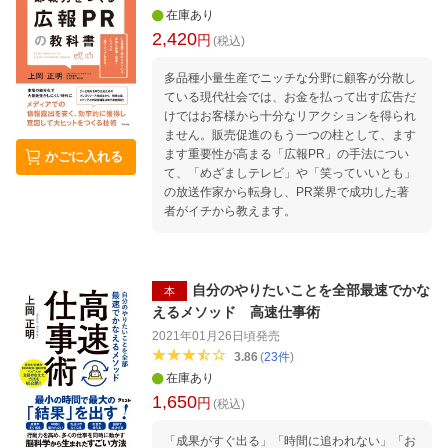
知識がなくても、少額からスタート。 「お金の
在庫あり
不安から解放される」のが上岡メソッドです。
2,420
円
(税込)
ーーー お金が増えない人には5つの特徴があり
ます。 1自己投資を軽視している 2投資する元
多品種小量生産でニッチな分野に顧客が分散し
手（タネ銭）がない、時間がない、知識がない
ている現代社会では、お金を払って出す広告だ
3投資のリスクを恐れている 4自分に合った投
けではお客様から十分なリアクションを得られ
資法がわからない 5お金を浪費してしまう 「で
ません。販売促進のもう一つの柱として、ます
きない理由」なんて、数え上げればいくらでも
ます重要性が高まる「広報PR」の手法につい
かごに入れる
あります。 だから、「できない理由」のことば
て、「めざましテレビ」や「笑っていいとも」
かり考えていないで、 とにかく行動を起こすこ
の放送作家から転身し、PR業界で成功した著
とが何より大切です。 そう、元手も時間も知識
者がイチから教えます。
も必要ない。 あなたに足りないのは、 彼らの
ようにちょっとした「勇気」と「やる気」だ
け。 それだけで、あなたは「経済的自由人」に
なれます。 あなたにもチャンスはあるのです。
自分のやりたいことを全部最速でかな
「経済的自由人」になるのは、 不可能ではあり
本
ません。 さあ、 一日も早く「お金が増える
えるメソッド 高速仕事術
波」に乗りましょう。 波乗りのための「上岡メ
2021年01月26日頃
発売
ソッド」を 私があなたにお教えします。 この
3.86
(
23
件
)
メソッドを身につければ、 億り人になることも
在庫あり
けっして夢ではありません。 "はじめに あな
1,650
円
たの「お金が増える波」に乗ろう！ 第1章 お
(税込)
金を稼ぐための自己投資術 第2章 お金を増や
「成果がすぐ出る」「時間に追われない」「お
すための安全で最強の投資法 第3章 経済的自