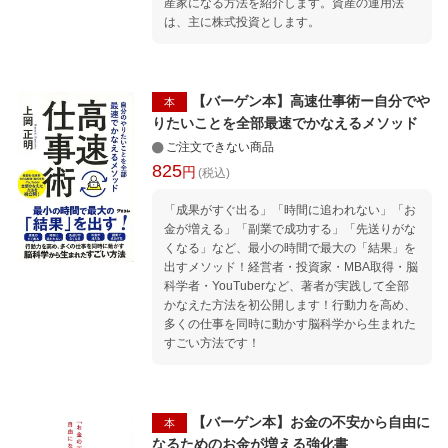
産家になる方法を紹介します。資産の運用法
は、主に株式投資とします。
【バーゲン本】高速仕事術ー自分でや
本
りたいことを全部最速でかなえるメソッド
ご注文できない商品
825
円
(税込)
「成果がすぐ出る」「時間に追われない」「お
金が増える」「副業で成功する」「先送りがな
くなる」など、最小の時間で最大の「結果」を
出すメソッド！経営者・投資家・MBA取得・脳
科学者・YouTuberなど、著者が実践して全部
かなえた方法を初公開します！行動力を高め、
多くの仕事を同時に動かす脳科学から生まれた
すごい方法です！
【バーゲン本】お金の不安から自由に
本
なるためのお金が増える強化書