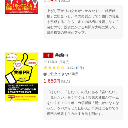
(税込)
た」（70歳・年金生活者） なぜ？ 読書で人生
が変わってしまうのか？ もしあなたが今の生活
上がり下がりのクセがつかみやすい「鉄板銘
に不満を抱いているなら、 あるいは、より豊か
柄」に出合うと、その売買だけで１億円の資産
な人生を望んでいるなら、 高速読書はあなたを
を形成することも！多くの銘柄に投資しなくて
サポートする 最強の武器になってくれます。
済むので、投資にかける時間が大幅に減って、
ぜひ、試してみてください。
資産構築の効率がアップ。
共感PR
本
2017年01月
発売
3.67
(
10
件
)
ご注文できない商品
1,650
円
(税込)
「ほしい」「したい」の先にある「言いたい」
「見せたい」をくすぐれ！共感の連鎖がブーム
をつくる！ジャポニカ学習帳「昆虫がいなくな
った」をバズらせた仕掛人が予算ほぼゼロで３
億円の効果を生み出す方法を明かす。