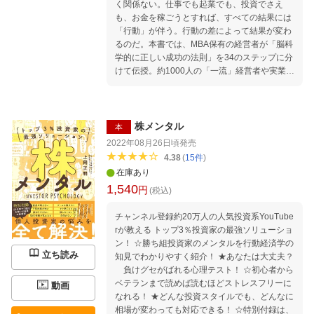
く関係ない。仕事でも起業でも、投資でさえ
も、お金を稼ごうとすれば、すべての結果には
「行動」が伴う。行動の差によって結果が変わ
るのだ。本書では、MBA保有の経営者が「脳科
学的に正しい成功の法則」を34のステップに分
けて伝授。約1000人の「一流」経営者や実業
家、スポーツマンたちの行動を分析し、誰もが
「年収1億円」を目指せるフローを体系化し
た。チャンネル登録者数20万人を超えたビジネ
ス系ユーチューバーの集大成ともいえる一冊。
株メンタル
本
2022年08月26日頃
発売
4.38
(
15
件
)
在庫あり
1,540
円
(税込)
チャンネル登録約20万人の人気投資系YouTube
rが教える トップ3％投資家の最強ソリューショ
ン！ ☆勝ち組投資家のメンタルを行動経済学の
立ち読み
知見でわかりやすく紹介！ ★あなたは大丈夫？
負けグセがばれる心理テスト！ ☆初心者から
ベテランまで読めば読むほどストレスフリーに
動画
なれる！ ★どんな投資スタイルでも、どんなに
相場が変わっても対応できる！ ☆特別付録は、