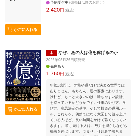
予約受付中
(発売日以降のお届け)
2,420
円
(税込)
かごに入れる
なぜ、あの人は億を稼げるのか
本
2026年05月26日頃
発売
在庫あり
1,760
円
(税込)
年収1億円は、才能や運だけで決まる世界では
ありません。もちろん、運の要素はあります。
けれど、もっと大きいのは「勝ちやすい設計」
を持っているかどうかです。仕事のやり方、学
び方、意思決定の基準、そして投資の運用ルー
かごに入れる
ル。これらを、偶然ではなく意図して組み上げ
ている人ほど、長い時間をかけて強くなってい
きます。 勝ち続ける人は、努力を減らしながら
成果を伸ばします。つまり、仕組みで勝ちま