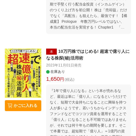
期で手堅く行う配当金投資（インカムゲイン）
のつくり上げ方を初公開！ 株は「売却益」だけ
でなく「高配当」も狙えたら、最強です！ 【構
成案】 Prologue 年数万円レベルではない、
本当の配当生活を実現する！ Chapter1 「高
配当＆億り人」銘柄をスクリーニングする7つ
の条件 Chapter2 有望銘柄をこっそり仕込む!
最強チャートパターンの見つけ方 Chapter3
ニュースや国策はこう読み解く！ファンダメ
10万円株ではじめる! 超速で億り人に
本
ンタルの作法 Epilogue 知って得する！ 一
なる株探(秘)活用術
生保有の銘柄10選＆新NISAの作法
2023年11月01日
発売
在庫あり
1,650
円
(税込)
『1年で億り人になる』という本が売れるな
ど、最近は単に「億り人」になるというだけで
なく、短期で大金持ちになることに興味を持つ
かごに入れる
人が多いようです。若いうちからインデックス
ファンドなどでコツコツ資産を運用することで
「億り人」になることも不可能ではありません
が、それでは何十年もの期間を要します。そこ
で本書では、超短期で「億り人」＝1億円の資