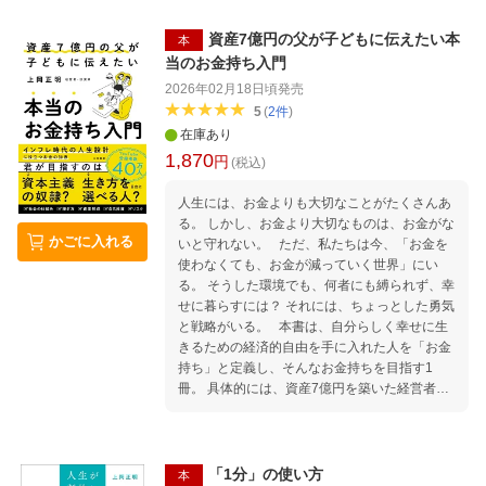
の「時間価値」思考法／なぜ、あなたの“努
使っている」だけの人から、 AIで「結果を出
力”は“成長”に繫がらないのか？凡人が天才に勝
す」人になる。 そのための全技法をお伝えしま
資産7億円の父が子どもに伝えたい本
本
つための、たった一つの「1：1：2の法則」他
す。 初めての方へ AIの基礎知識 チュートリ
当のお金持ち入門
●第3章 仕事と投資の黄金法則 仕事×投資編：
アル 今日から使える！AIアウトプットの基本
2026年02月18日頃
発売
稼ぐ力を投資の装置につなげる 銀行に眠らせる
ググらない。AIにリサーチさせる／一瞬でプロ
5
(
2
件
)
だけは卒業！あなたのお金を「金のなる木」に
レベルの文章を仕上げる／AIと壁打ちして、ア
在庫あり
育てる方法／投資が怖いのはなぜ？あなたの心
ウトプットの質を上げる ほか 第1章 最速、
1,870
を縛る「3つのブレーキ」の外し方 他 ●第4章
最短で仕事を終わらせる AIアウトプット メー
円
(税込)
仕事と投資の黄金法則 株式投資編：技術とパタ
ル用のGemを作ってみよう／議事録を作成する
ーンでかせぐ究極の方法 仕事と投資、最強の
／資料を「読む」「作成する」を一瞬で終わら
人生には、お金よりも大切なことがたくさんあ
「二刀流」設計図の作り方／「FIREして会社を
せる／市場分析・競合調査を数分で終わらせ
る。 しかし、お金より大切なものは、お金がな
辞める」を目指すのは、実は二流の考え方だっ
かごに入れる
る ほか 第2章 最高のアイデア・企画を量産
いと守れない。 ただ、私たちは今、「お金を
た 他 ●第5章 仕事と投資の黄金法則 最終
する AIアウトプット ゼロからアイデアを量産
使わなくても、お金が減っていく世界」にい
編：“自分で考えた投資”だけが人生を押し上げ
する／顧客の痛みからアイデアを逆算する／逆
る。 そうした環境でも、何者にも縛られず、幸
る お金という名のエンジンで、あなたはどこへ
転視点で考える／／アナロジー思考で「他分野
せに暮らすには？ それには、ちょっとした勇気
行く？「目的地マップ」の再設定法／もう他人
の勝ちパターン」を借りる ほか 第3章 アイ
と戦略がいる。 本書は、自分らしく幸せに生
の意見に振り回されない。投資で「自走」する
デアを実行プランに変える AIアウトプット リ
きるための経済的自由を手に入れた人を「お金
ための3つの習慣 他
ーンキャンバスで全体像をつかむ／人生の事業
持ち」と定義し、そんなお金持ちを目指す1
計画書をつくる ほか 第4章 行動を最大化し
冊。 具体的には、資産7億円を築いた経営者兼
成長サイクルを作る AIアウトプット 第5章 視
投資家の上岡氏が、自身が実践してきた「資産
点を増やし、問題解決力を上げる AIアウトプッ
形成」のノウハウを自身の子どもに教えていく
ト 第6章 チームマネジメントを成功させる AI
内容だ。 2部構成に分けて、将来的に収益を生
アウトプット 最終章 「3か月で5億円」を実
み出す源泉となるスキル、経験、知識といった
「1分」の使い方
本