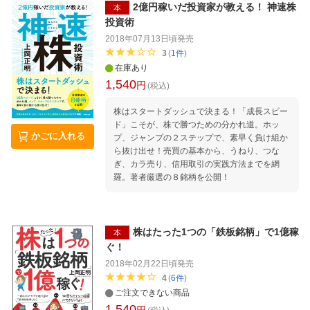
憶として 脳に定着させることができます。 脳
2億円稼いだ投資家が教える！ 神速株
本
科学に裏づけられた方法なので、 特殊な能力
投資術
や、読書の得意不得意は関係ありません。 誰で
2018年07月13日頃
発売
も読んだら内容を忘れないスキルが身につきま
3
(
1
件
)
す。 3、仕事や生活に必ずアウトプットできる
在庫あり
高速読書の目的は「インプット」に留まりませ
1,540
ん。 読書で得た知識を、仕事や生活に必ず生か
円
(税込)
せるようになります。 4、レッスンは不要。す
ぐに実践できる 高速読書は、既存の速読法とは
株はスタートダッシュで決まる！「成長スピー
異なり、 レッスンやトレーニングは一切必要あ
ド」こそが、株で勝つための分かれ道。ホッ
かごに入れる
りません。 その日から始められます。 5、人生
プ、ジャンプの２ステップで、素早く負け組か
がどんどん豊かに！ 高速読書は本で得た知識を
ら抜け出せ！売買の基本から、うねり、つな
どのように現実世界につなげるかまでカバー。
ぎ、カラ売り、信用取引の実践方法までを網
実践者からは驚きの声があがっています。 【高
羅。著者厳選の８銘柄を公開！
速読書実践者たちの成果】 ・「年収500万円だ
ったのが、高速読書を始めて部長に昇進！ 年収
750万円に！」（42歳・PR会社勤務） ・「老
後資金が不安だったが、知識量が倍増して、 お
株はたった1つの「鉄板銘柄」で1億稼
本
金の不安が一気に解消された」（51歳・女性）
ぐ！
・「資格試験の勉強に高速読書を活用。読んだ
2018年02月22日頃
発売
ら忘れないから、 スキマ時間だけの勉強で合格
4
(
6
件
)
できた」（38歳・会社員） ・「テレビを見る
ご注文できない商品
だけの生活がつらくなり、高速読書を始めた
1,540
ら、 世界が広がり、趣味の友だちができまし
円