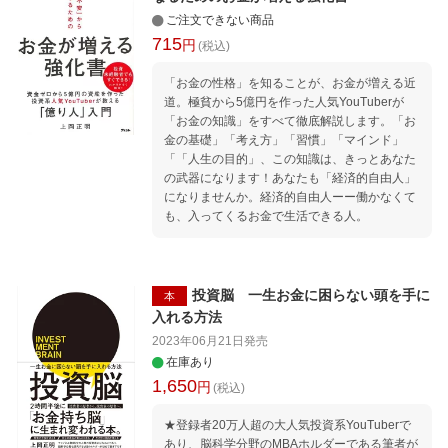
ご注文できない商品
715
円
(税込)
「お金の性格」を知ることが、お金が増える近
道。極貧から5億円を作った人気YouTuberが
「お金の知識」をすべて徹底解説します。「お
金の基礎」「考え方」「習慣」「マインド」
「「人生の目的」、この知識は、きっとあなた
の武器になります！あなたも「経済的自由人」
になりませんか。経済的自由人ーー働かなくて
も、入ってくるお金で生活できる人。
投資脳 一生お金に困らない頭を手に
本
入れる方法
2023年06月21日
発売
在庫あり
1,650
円
(税込)
★登録者20万人超の大人気投資系YouTuberで
あり、脳科学分野のMBAホルダーである筆者が