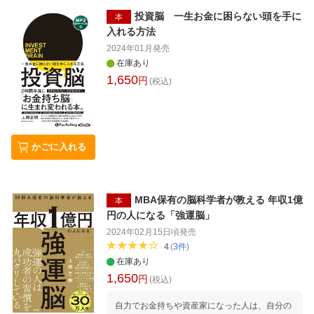
んですか？ ・新NISAで何がどう変わったのか
・積み立て投資のいちばん賢い使い方 第2章 新
投資脳 一生お金に困らない頭を手に
本
NISA、「積み立て投資だけ」で本当にいいの？
入れる方法
・「オルカン一択」では小金持ちになれるが大
2024年01月
発売
金持ちにはなれない ・「インデックス積み立て
在庫あり
投資で1億円」は本当なのか？ 第3章 新NISAの
1,650
円
成長投資枠で「日本の個別株」に投資せよ ・私
(税込)
がおすすめする「二刀流」戦略とは？ ・新NIS
Aは「政府の陰謀」と主張する人たち 第4章
失敗しない「銘柄選び」のポイント ・まずはこ
の「3つのポイント」さえ覚えておけばいい ・
かごに入れる
「4つのギャップ」に注目して、これから上が
る銘柄を見つけよう ・大事なのは「魚の釣り
方」を知ることである ーービギナーにおすすめ
したい「2つの意外な情報源」 第5章 新NISA
MBA保有の脳科学者が教える 年収1億
におすすめ！ 「注目銘柄20」を実名公開 ・
本
「厳選高配当株」4選ーー「利回り3.5％以上を
円の人になる「強運脳」
狙い、不労所得を手に入れよ」 ・「狙い目穴場
2024年02月15日頃
発売
株」4選ーーあなたの知らない場所に、「宝の
4
(
3
件
)
山」が眠っている？ ・「飛躍が見込める期待
在庫あり
株」4選ーー今後の業績アップ＆株価上昇に乗
1,650
円
(税込)
り遅れるな！ ・「長期保有したい安定成長株」
4選ーー一喜一憂の心配なし！ 安心して保有で
自力でお金持ちや資産家になった人は、自分の
きる優良銘柄 ・「今後に期待の連続増配株」4