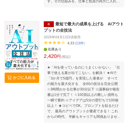
す。その仕組みを、仕事と投資の両方に入れて
いく。そのための設計図として、この本を活用
してください。 この本のテーマは労働収入を伸
ばす力と、投資収入を育てる力を、同時に鍛え
ることです。そして最終的に、皆さんが「仕事
最短で最大の成果を上げる AIアウト
本
をしながらでも、収入をもう一段上げていけ
プットの全技法
る」という具体的な未来像を、わかりやすく解
2026年04月13日頃
発売
説します。 労働収入＋投資収入を爆速で増や
4.33
(
13
件
)
す！チャンネル登録65万人の投資系YouTuber
在庫あり
手取りを最大化する戦略／毎月自動的に資産が
2,420
増える方法／改善に2倍の時間をかける／寝て
円
(税込)
いる間にお金を稼ぐ仕組み／FIREして会社を辞
めるのは二流 ○投資で成果が出るかどうかは投
★「AIを使っているのにうまくいかない」 「仕
資テクニック以前に『日常の意思決定の質』で
事で使える案が出てこない」を解決！ ★AIで
かごに入れる
決まる ○勝ちパターンを探さない。負けパター
「3か月で5億円」を実現した著者が すべて
ンを潰す ○学習効率を最大化するYouTube 1.5
の能力を最大化する 全60の技法を完全公開
倍速と30分高速読書 ●第1章 仕事と投資の黄
☆3時間かかる仕事が30分以下 ☆議事録や報告
金法則 仕事編：“量”より“密度”で勝て！マイン
書は1分で完了！ ☆100頁以上の難しい資料も
ドOSの更新 年収1億円の壁を壊す「思考の癖」
一瞬で要約 ☆アイデアは5分の壁打ちで100個
のアップデート術／“心のブレーキ”が、あなた
以上！ ★コピペでOK。プロンプトを貼るだけ
の年収を決めている 他 ●第2章 仕事と投資の
で、 最高のアウトプットが量産できる！ これ
黄金法則 仕事応用編：満足は敵、改善でねじ伏
からの時代、 年齢もキャリアも関係ありませ
せる あなたは、自分の“時給”を知っています
ん。 AIを使って、どれだけアウトプットが出せ
か？年収が劇的に変わる、プロフェッショナル
るか。 そこで、すべてが決まります。 「AIを