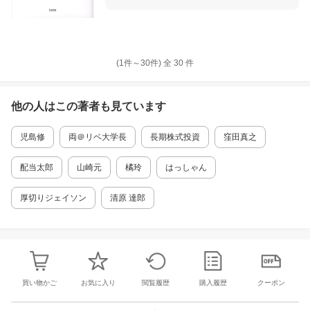
(1件～
30
件)
全
30
件
他の人はこの
著者
も見ています
児島修
両＠リベ大学長
長期株式投資
窪田真之
配当太郎
山崎元
橘玲
はっしゃん
厚切りジェイソン
清原 達郎
買い物かご
お気に入り
閲覧履歴
購入履歴
クーポン