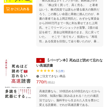
幸せなお金持ちは「解像度の高い未来」を見て
「株式投資はタイミングが7割、銘柄選びが3
速読とは目指すゴールが異なります。 速読
いる ・幸せのセンターピンが、「1分の質」を
割」 「株は安く買って、高く売る」 と著者
かごに入れる
→ ひたすら速くたくさん読むことが目的 高
何倍にも高める …など
はいう。株式投資では誰もが通る最大の難所だ
速読書 → たくさん読んで記憶に定着させる
ろう。この難しい命題に果敢に挑んだのが、本
のが目的 たくさんの本から得た情報はその後の
書の著者である上岡正明氏だ。わずかな軍資金
仕事や生活で 活かしていくことができます。
から2000万円まで一気に利を乗せてきた上岡
つまり、高速読書で得られるのは情報の量と質
氏。そこでリーマンショックが直撃。2度の追
だけではなく、 時間と成果でもあるのです。
証を経て、資金は初期資金のまま。元に戻って
【効果を実感した人多数！】 「年収500万円だ
いた。 そこで「当てモノ」投資から「再現
ったのが、高速読書を始めて部長に昇進! 年収7
性」ある投資を目指して辿り着いたのが、暴落
50万円に!」(42歳・PR会社勤務) 「老後資金が
を利益に変える「戦時の兵法」だったという。
不安だったが、高速読書によって知識量が倍増
「言うは易し、行うは難し」で適切なタイミン
して、 お金の不安が一気に解消された」(51
グだけに集中的に投資するのは、至難の業だ。
歳・女性) 「資格試験の勉強に高速読書を活
それはなぜか。投資家なら誰しも常にポジショ
【バーゲン本】死ぬほど読めて忘れな
本
用。読んだら忘れないから、 スキマ時間だけの
ンを持って利益を狙いたいもの。ところが、
い高速読書
勉強で合格できた」(38歳・会社員) 「テレビを
「平時」における利益は微々たるもの。「戦
5
(
1
件
)
見るだけの生活がつらくなり、高速読書を始め
時」における利益は「平時」の10倍にも及ぶと
ご注文できない商品
たら、 世界が広がり、趣味の友だちができまし
いうのだ。 ならば、初心者ならずとも「暴落
770
た」(70歳・年金生活者) 本は、あなたのパート
円
を起点に売買をしたらどうか」と著者は提案す
(税込)
ナーになってくれる。 本は、あなたの背中を押
る。2024年の令和のブラックマンデーや2025
す味方になってくれる。 読書を武器に変える
年のトランプショックでは一瞬にして、NISA民
高速読書なら、10倍読める10倍忘れないだから
「高速読書」を、ぜひお試しください！ ※本書
やフルレバ全力投資勢を直撃。多額の株式投資
100倍、知識が脳に刻み込まれる！ただの速読
は2019年9月に弊社より刊行された 『死ぬほど
や積み立てたオルカンなどの人気の投資信託も
法ではない。脳科学から生まれた人生を豊かに
読めて忘れない高速読書』を改題し、修正した
大きく下がり、慌てて手放した投資家も少なく
変える読書術、それが高速読書である。