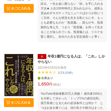
語る、一生お金に困らない「頭」を手に入れる
かごに入れる
方法★ 人生100年時代と言われながら、成長も
見込めずネガティブなニュースばかりが目につ
く日本。そんな状況を生きる私たちに今、もっ
とも必要なものが「投資脳」。誰もが今、投資
家的な考え方、つまり「投資脳」を持って生き
ることが迫られている。投資脳とは、リスクを
賢く選択し、自分の人生を安定成長へと導くた
めに、モノ・コトすべてに投資をしているとい
う感覚を持って生きられるように、思考回路を
つくりかえること。目の前の行動が「投資脳的
行動」であるか、はたまた「浪費脳的行動」で
年収1億円になる人は、「これ」しか
本
あるか。投資家のような脳を持ち、習慣を変
やらない
え、長い人生を安定成長へと導くための、あた
2023年03月02日
発売
らしい「お金」の本。
3.73
(
15
件
)
在庫あり
1,650
円
(税込)
YouTube登録者数20万人突破！ 成功者1000人
を分析して分かった「トップ1%の成功法則」
かごに入れる
億万長者になるための必須条件とは何か？ じ
つはお金を稼ぐには、頭の良さや能力はまった