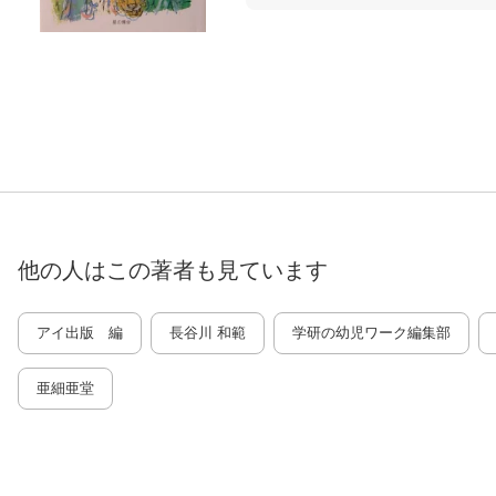
他の人はこの
著者
も見ています
アイ出版 編
長谷川 和範
学研の幼児ワーク編集部
亜細亜堂