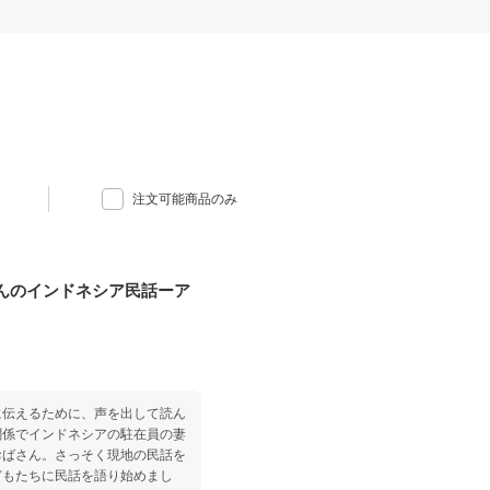
注文可能商品のみ
んのインドネシア民話ーア
に伝えるために、声を出して読ん
関係でインドネシアの駐在員の妻
おばさん。さっそく現地の民話を
どもたちに民話を語り始めまし