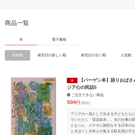
商品一覧
本
電子書籍
新着順
発売日の新しい順
発売日の古い順
人気順
【バーゲン本】語りおばさ
本
ジア心の民話5
ご注文できない商品
594
円
(税込)
アジアの一員として生きる子どもたち
でいただく「音読絵本」。夫の仕事の
となった、ステキに朗読をする日本の
ときほぐし日本人の集まる駐在員の子