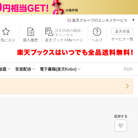
楽天グループのエンタメサービス
本/ゲーム/CD/DVD
注文内容の確認・
楽天市場
キャンセル
楽天ブックス
サービス一覧
お気に入り
購入履歴
楽天ブックスMyページ
ヘルプ
電子書籍
楽天Kobo
雑誌読み放題
楽天マガジン
放題
音楽配信
電子書籍(楽天Kobo)
R18+
音楽配信
楽天ミュージック
動画配信
楽天TV
動画配信ガイド
Rakuten PLAY
追加する
無料テレビ
Rチャンネル
チケット