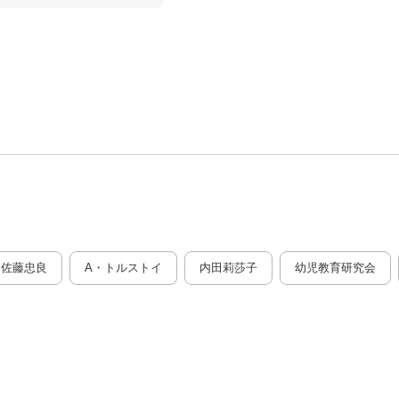
佐藤忠良
A・トルストイ
内田莉莎子
幼児教育研究会