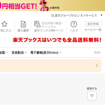
楽天グループのエンタメサービス
本/ゲーム/CD/DVD
注文内容の確認・
楽天市場
キャンセル
楽天ブックス
サービス一覧
お気に入り
購入履歴
楽天ブックスMyページ
ヘルプ
電子書籍
楽天Kobo
雑誌読み放題
楽天マガジン
放題
音楽配信
電子書籍(楽天Kobo)
R18+
音楽配信
楽天ミュージック
動画配信
楽天TV
動画配信ガイド
Rakuten PLAY
追加する
無料テレビ
Rチャンネル
チケット