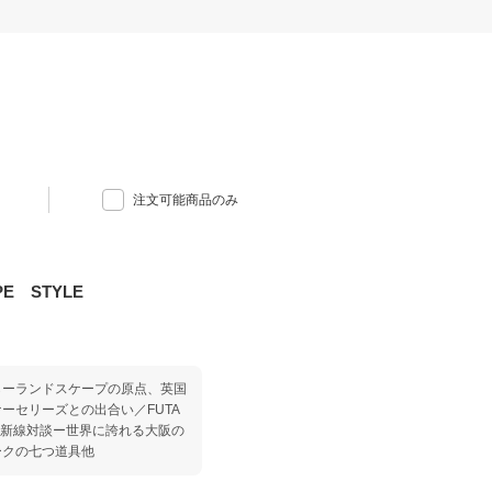
注文可能商品のみ
E STYLE
らーランドスケープの原点、英国
ーセリーズとの出合い／FUTA
中之島新線対談ー世界に誇れる大阪の
ークの七つ道具他