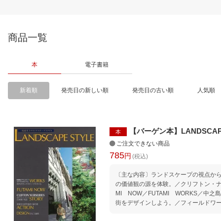
商品一覧
本
電子書籍
新着順
発売日の新しい順
発売日の古い順
人気順
【バーゲン本】LANDSCAP
本
ご注文できない商品
785
円
(税込)
〔主な内容〕ランドスケープの視点か
の価値観の源を体験。／クリフトン・ナ
MI NOW／FUTAMI WORKS／
街をデザインしよう。／フィールドワ