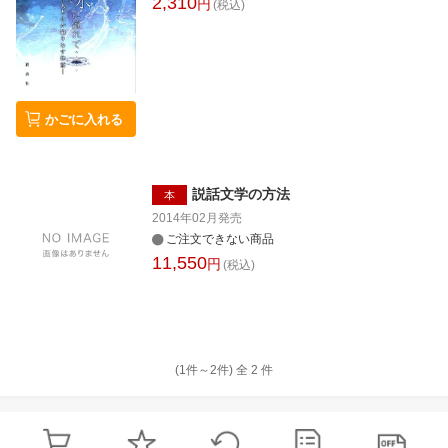
2,310
円
(税込)
かごに入れる
説話文学の方法
本
2014年02月
発売
ご注文できない商品
11,550
円
(税込)
(1件～
2
件)
全
2
件