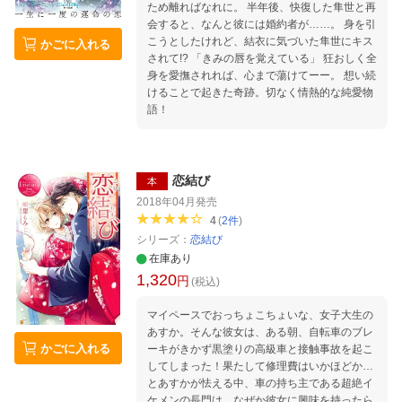
ため離ればなれに。 半年後、快復した隼世と再
会すると、なんと彼には婚約者が……。 身を引
こうとしたけれど、結衣に気づいた隼世にキス
かごに入れる
されて!? 「きみの唇を覚えている」 狂おしく全
身を愛撫されれば、心まで蕩けてーー。 想い続
けることで起きた奇跡。切なく情熱的な純愛物
語！
恋結び
本
2018年04月
発売
4
(
2
件
)
シリーズ：
恋結び
在庫あり
1,320
円
(税込)
マイペースでおっちょこちょいな、女子大生の
あすか。そんな彼女は、ある朝、自転車のブレ
かごに入れる
ーキがきかず黒塗りの高級車と接触事故を起こ
してしまった！果たして修理費はいかほどか…
とあすかが怯える中、車の持ち主である超絶イ
ケメンの長門は、なぜか彼女に興味を持ったら