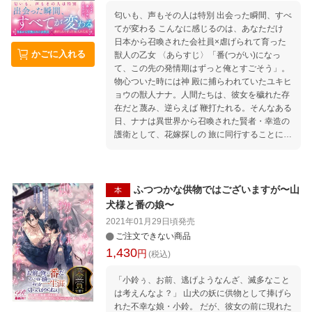
匂いも、声もその人は特別 出会った瞬間、すべ
てが変わる こんなに感じるのは、あなただけ
日本から召喚された会社員×虐げられて育った
かごに入れる
獣人の乙女 〈あらすじ〉「番(つがい)になっ
て、この先の発情期はずっと俺とすごそう」。
物心ついた時には神 殿に捕らわれていたユキヒ
ョウの獣人ナナ。人間たちは、彼女を穢れた存
在だと蔑み、逆らえば 鞭打たれる。そんなある
日、ナナは異世界から召喚された賢者・幸造の
護衛として、花嫁探しの 旅に同行することに。
だが、幸造の顔をひと目見た途端、ナナの中に
「この人だ」という確信が生 まれる。第4回ム
ーンドロップス恋愛小説コンテスト入賞作。
ふつつかな供物ではございますが〜山
本
犬様と番の娘〜
2021年01月29日頃
発売
ご注文できない商品
1,430
円
(税込)
「小鈴ぅ、お前、逃げようなんざ、滅多なこと
は考えんなよ？」 山犬の妖に供物として捧げら
れた不幸な娘・小鈴。 だが、彼女の前に現れた