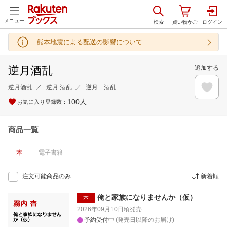
メニュー
熊本地震による配送の影響について
逆月酒乱
追加する
逆月酒乱
逆月 酒乱
逆月 酒乱
100
人
お気に入り登録数：
商品一覧
本
電子書籍
注文可能商品のみ
新着順
俺と家族になりませんか（仮）
本
2026年09月10日頃
発売
予約受付中
(発売日以降のお届け)