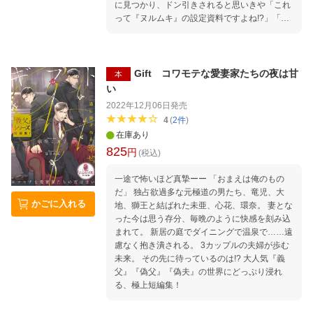
に見つかり、ドン引きされると思いきや「これ
って『ヌルムキ』の設定資料ですよね!?」「先
生の大っっっファンなんです！」と目をキラキ
ラさせてきてーー？ さらに、アランと一緒に
カップルの野外プレイシーンを覗き見してしま
う！ ドキドキを共有した二人は仲を深めてい
Gift コワモテな愛妻家たちの夜は甘
本
くが、アランの素顔はとんでもない超絶美形
い
で、それを拗らせた結果童貞であることがわか
2022年12月06日
発売
りーー。 エッチ好き（処女）エロ小説家×イケ
4
(
2
件
)
メンゆえに拗らせ童貞司書さんの全読者性癖ぶ
在庫あり
っ刺さりのエロラブコメディ！
825
円
(税込)
一途で怖いほど真摯ーー 「おまえは俺のもの
だ」 独占欲過多な元極道の男たち、竜児、大
かごに入れる
地、獅王と結ばれた未亜、心花、環奈。 妻とな
った今は思う存分、毎晩のように快感を刻み込
まれて。 新居の庭でダイニングで温泉で……遠
慮なく抱き潰される。 3カップルの夫婦が歩む
未来。 その先に待っているのは!? 大人気『義
父』『偽父』『偽夫』の世界にどっぷり浸れ
る、極上短編集！