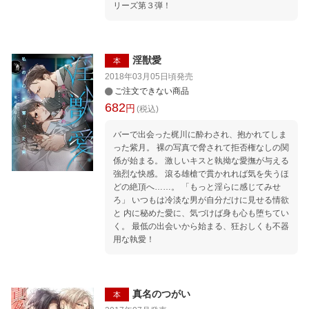
リーズ第３弾！
淫獣愛
本
2018年03月05日頃
発売
ご注文できない商品
682
円
(税込)
バーで出会った梶川に酔わされ、抱かれてしま
った紫月。 裸の写真で脅されて拒否権なしの関
係が始まる。 激しいキスと執拗な愛撫が与える
強烈な快感。 滾る雄槍で貫かれれば気を失うほ
どの絶頂へ……。 「もっと淫らに感じてみせ
ろ」 いつもは冷淡な男が自分だけに見せる情欲
と 内に秘めた愛に、気づけば身も心も堕ちてい
く。 最低の出会いから始まる、狂おしくも不器
用な執愛！
真名のつがい
本