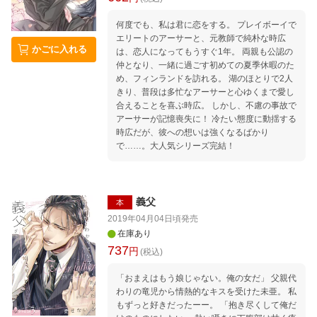
何度でも、私は君に恋をする。 プレイボーイで
エリートのアーサーと、元教師で純朴な時広
かごに入れる
は、恋人になってもうすぐ1年。 両親も公認の
仲となり、一緒に過ごす初めての夏季休暇のた
め、フィンランドを訪れる。 湖のほとりで2人
きり、普段は多忙なアーサーと心ゆくまで愛し
合えることを喜ぶ時広。 しかし、不慮の事故で
アーサーが記憶喪失に！ 冷たい態度に動揺する
時広だが、彼への想いは強くなるばかり
で……。大人気シリーズ完結！
義父
本
2019年04月04日頃
発売
在庫あり
737
円
(税込)
「おまえはもう娘じゃない。俺の女だ」 父親代
わりの竜児から情熱的なキスを受けた未亜。 私
もずっと好きだったーー。 「抱き尽くして俺だ