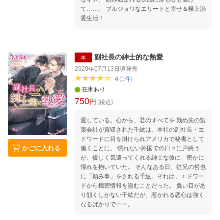
て……。 ブルジョワなエリートと幸せ＆極上溺
愛生活！
副社長の紳士的な熱愛
本
2020年07月13日頃
発売
4
(
1
件
)
在庫あり
750
円
(税込)
愛している。心から、君のすべてを 勤め先の製
薬会社が買収された千紘は、本社の副社長・エ
ドワードに目を掛けられアメリカで秘書として
かごに入れる
働くことに。 慣れない外国での日々に戸惑う
が、優しく気遣ってくれる紳士な彼に、密かに
憧れを抱いていた。 そんなある日、従兄の哲也
に「頼み事」をされる千紘。それは、エドワー
ドから機密情報を盗むことだった。 負い目があ
り頷くしかない千紘だが、惹かれる恋心は強く
なるばかりでーー。