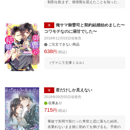
制剤を飲まず、発情期を迎えたことを知った二
人に、アルファの熱と本物の快楽を教え込まれ
ーー!?
俺サマ御曹司と契約結婚始めました〜
本
コワモテなのに溺甘でした〜
2018年12月03日頃
発売
ご注文できない商品
638
円
(税込)
（ヴァニラ文庫ミエル）
君だけしか見えない
本
2018年09月05日頃
発売
在庫あり
715
円
(税込)
事故で失明寸前だった隼世と恋に落ちた結衣。
名乗れないまま彼に初めてを捧げるも、手術の