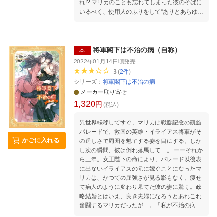
れ!? マリカのことも忘れてしまった彼のそばに
いるべく、使用人のふりをして“ありとあらゆ
る”お世話をすることを望んだマリカだが…。
将軍閣下は不治の病（自称）
本
2022年01月14日頃
発売
3
(
2
件
)
シリーズ：
将軍閣下は不治の病
メーカー取り寄せ
1,320
円
(税込)
異世界転移してすぐ、マリカは戦勝記念の凱旋
パレードで、救国の英雄・イライアス将軍がそ
かごに入れる
の逞しさで周囲を魅了する姿を目にする。しか
し次の瞬間、彼は倒れ落馬して…。 ーーそれか
ら三年。女王陛下の命により、パレード以後表
に出ないイライアスの元に嫁ぐことになったマ
リカは、かつての屈強さが見る影もなく、痩せ
て病人のように変わり果てた彼の姿に驚く。政
略結婚とはいえ、良き夫婦になろうとあれこれ
奮闘するマリカだったが…。「私が不治の病だ
と言ったら、不治の病なのだ」旦那様には何か