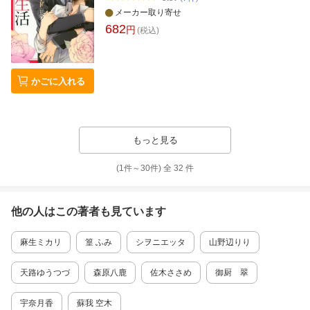
メーカー取り寄せ
682
円
(税込)
かごに入れる
もっと見る
(1件～
30
件)
全
32
件
他の人はこの
著者
も見ています
麻生ミカリ
篁 ふみ
シヲニエッタ
山野辺りり
天路ゆうつづ
森原八鹿
佐木ささめ
御厨 翠
宇奈月香
蘇我 空木