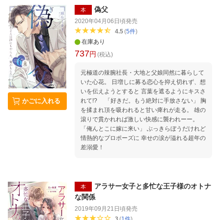
に飛び込んできたのは、もっふもふの蒼銀の毛
偽父
本
皮だった！？ しかも『番』って、ドウイウコ
2020年04月06日頃
発売
トデスカ？ もふもふ美丈夫の旦那様にエロエ
4.5
(
5
件
)
ロに溺愛される異世界チート＆ファンタジー！
在庫あり
期間限定公開の特別書下ろし短編「ティゲルコ
737
円
のにゃんとも素敵な新生活」が読めるQRコー
(税込)
ドつき！（2020年5月29日〜7月31日まで）
元極道の辣腕社長・大地と父娘同然に暮らして
いた心花。 日増しに募る恋心を抑え切れず、想
いを伝えようとすると 言葉を遮るようにキスさ
れて!? 「好きだ。もう絶対に手放さない」 胸
かごに入れる
を揉まれ頂を吸われると甘い痺れが走る。 雄の
滾りで貫かれれば激しい快感に襲われーー。
「俺んとこに嫁に来い」 ぶっきらぼうだけれど
情熱的なプロポーズに 幸せの涙が溢れる超年の
差溺愛！
アラサー女子と多忙な王子様のオトナ
本
な関係
2019年09月21日頃
発売
3
(
1
件
)