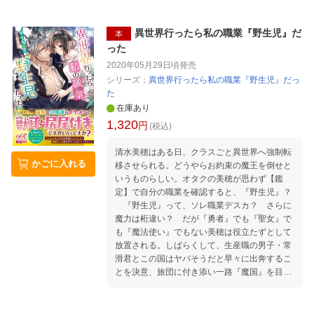
異世界行ったら私の職業『野生児』だ
本
った
2020年05月29日頃
発売
シリーズ：
異世界行ったら私の職業『野生児』だっ
た
在庫あり
1,320
円
(税込)
清水美穂はある日、クラスごと異世界へ強制転
かごに入れる
移させられる。どうやらお約束の魔王を倒せと
いうものらしい。オタクの美穂が思わず【鑑
定】で自分の職業を確認すると、『野生児』？
『野生児』って、ソレ職業デスカ？ さらに
魔力は桁違い？ だが『勇者』でも『聖女』で
も『魔法使い』でもない美穂は役立たずとして
放置される。しばらくして、生産職の男子・常
滑君とこの国はヤバそうだと早々に出奔するこ
とを決意、旅団に付き添い一路『魔国』を目指
すことに。しかし、到着目前に魔獣に襲われ、
大ピーンチ！ なところを何者かに助けられ
る。気を失い、次に目を開けた瞬間、美穂の目