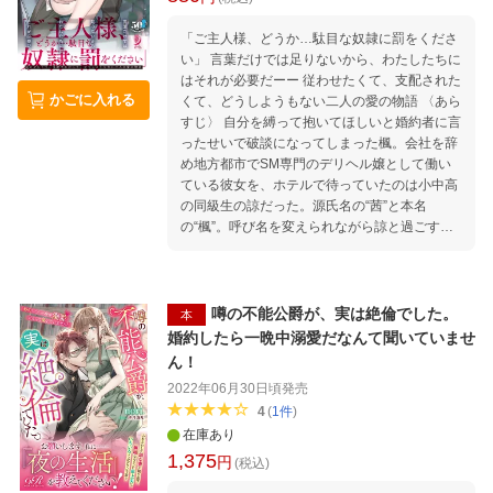
「ご主人様、どうか…駄目な奴隷に罰をくださ
い」 言葉だけでは足りないから、わたしたちに
はそれが必要だーー 従わせたくて、支配された
かごに入れる
くて、どうしようもない二人の愛の物語 〈あら
すじ〉 自分を縛って抱いてほしいと婚約者に言
ったせいで破談になってしまった楓。会社を辞
め地方都市でSM専門のデリヘル嬢として働い
ている彼女を、ホテルで待っていたのは小中高
の同級生の諒だった。源氏名の“茜”と本名
の“楓”。呼び名を変えられながら諒と過ごす時
間が楓の日々を変えていく。迷えるM嬢と幼な
じみのサディスト。二人の想いが交錯する濃密
なラブストーリー。
噂の不能公爵が、実は絶倫でした。
本
婚約したら一晩中溺愛だなんて聞いていませ
ん！
2022年06月30日頃
発売
4
(
1
件
)
在庫あり
1,375
円
(税込)