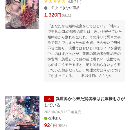
4.5
(
2
件
)
ご注文できない商品
1,320
円
(税込)
「あなたから婚約破棄をしてほしい」『地味』
で平凡なOLの加奈の前世は、思いを寄せていた
婚約者から別れを乞われ、その帰りに馬車の事
故で死んでしまった公爵令嬢。そのせいで男性
不信に陥り、現世ではおひとり様ライフを謳歌
中…のはずだったが、前世の婚約者が勤め先の
御曹司・悠理として目の前に現れ!? 現世でも
ものすごくモテる彼と、絶対関わらないよう避
けていた加奈だったが、悠理の方は何かにつけ
てかまってくる。--「君以外目に入らない」ハ
イスペックな男の魅力と初めての甘い疼きに抗
えなくなって…。
異世界から来た賢者様はお嫁様をさが
本
している
2021年04月12日頃
発売
在庫あり
924
円
(税込)