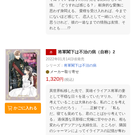
情。 「どうすれば感じる？」 献身的な愛撫に
思わず身悶える。 愛楔を受け入れれば、今まで
にないほど感じて。 恋人として一緒にいたいと
思うけれど、彼の一途なまでの情熱は友情、そ
れとも……!?
将軍閣下は不治の病（自称）2
本
2022年01月14日頃
発売
シリーズ：
将軍閣下は不治の病
メーカー取り寄せ
1,320
円
(税込)
異世界転移した先で、英雄イライアス将軍の妻
として平穏な日々を送っていたマリカ。 「君の
考えていることは大体わかる。私のことを考え
ていたのだろう」 「……正解です」 「私も
かごに入れる
だ。寝ても覚めても、君のことばかり考えてい
る」 過保護な旦那様に究極に甘やかされ、相も
変わらずアツアツな夫婦生活。 ところが、隣国
のシャーマンによってイライアスの記憶が奪わ