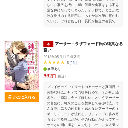
しい。事故を機に、週に何度か食事をする不思
議な仲になってしまった。オレ様で、どこか危
険な香りのする長門に、あすかは次第に惹かれ
ていく。けれどある日、長門が極道の会長であ
ることが発覚！戸惑い、一度は距離を置こうと
したあすかだが、長門は彼女に並々ならぬ執着
心を抱き、全力で囲い込もうとしてきてー。
アーサー・ラザフォード氏の純真なる
本
誓い
2018年05月11日頃
発売
5
(
2
件
)
在庫あり
662
円
(税込)
プレイボーイでエリートのアーサーと真面目で
純朴な時広がＮＹで同棲を始めて、２か月が過
かごに入れる
ぎた。「両親に会ってほしい」というアーサー
の言葉に、将来のことを想像して喜ぶ時広。そ
んな中、二人の仲を良く思わないアーサーの従
弟・リチャードが現れる。リチャードに歩み寄
ろうとする時広だが、その行動がかえってアー
サーとの間に溝を生んでしまいー…。大人気シ