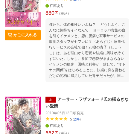
在庫あり
880
円
(税込)
僕たち、体の相性いいよね？ どうしよう、こ
んなに気持ちイイなんて ヨーロッパ貴族の血
かごに入れる
を引くイケメンと、恋に臆病な家事サービスの
敏腕スタッフがセフレに!? 〈あらすじ〉家事代
行サービスの会社で働く28歳の青子（しょう
こ）は、ある理由から恋愛や結婚に興味が持て
ずにいた。しかし、多忙で恋愛がままならない
イケメンの顧客・田崎と利害が一致して、“オト
ナの関係”をはじめることに。快楽に身を委ねる
だけの間柄に満足していた青子だったが、田崎
のあるひと言が二人の間に微妙な影を落とす。
アーサー・ラザフォード氏の揺るぎな
本
い愛情
2019年05月13日頃
発売
5
(
2
件
)
在庫あり
662
円
(税込)