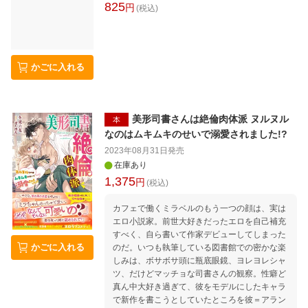
825
円
(税込)
かごに入れる
美形司書さんは絶倫肉体派 ヌルヌル
本
なのはムキムキのせいで溺愛されました!?
2023年08月31日
発売
在庫あり
1,375
円
(税込)
カフェで働くミラベルのもう一つの顔は、実は
エロ小説家。前世大好きだったエロを自己補充
すべく、自ら書いて作家デビューしてしまった
かごに入れる
のだ。いつも執筆している図書館での密かな楽
しみは、ボサボサ頭に瓶底眼鏡、ヨレヨレシャ
ツ、だけどマッチョな司書さんの観察。性癖ど
真ん中大好き過ぎて、彼をモデルにしたキャラ
で新作を書こうとしていたところを彼＝アラン