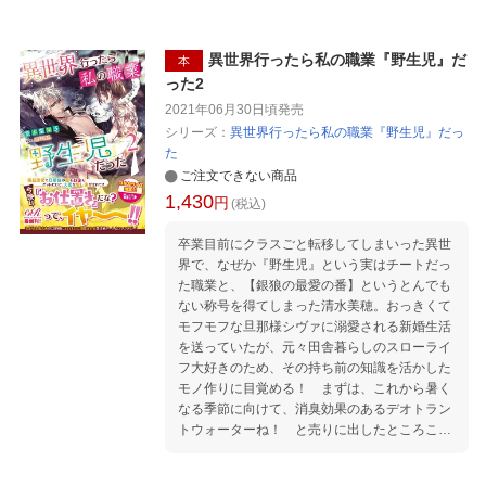
秘密があるようです!?
異世界行ったら私の職業『野生児』だ
本
った2
2021年06月30日頃
発売
シリーズ：
異世界行ったら私の職業『野生児』だっ
た
ご注文できない商品
1,430
円
(税込)
卒業目前にクラスごと転移してしまいった異世
界で、なぜか『野生児』という実はチートだっ
た職業と、【銀狼の最愛の番】というとんでも
ない称号を得てしまった清水美穂。おっきくて
モフモフな旦那様シヴァに溺愛される新婚生活
を送っていたが、元々田舎暮らしのスローライ
フ大好きのため、その持ち前の知識を活かした
モノ作りに目覚める！ まずは、これから暑く
なる季節に向けて、消臭効果のあるデオトラン
トウォーターね！ と売りに出したところこれ
がバカ売れ！ 魔国中で利権を争うほどの大ヒッ
トに。そしてこの評判がミホとシヴァをある出