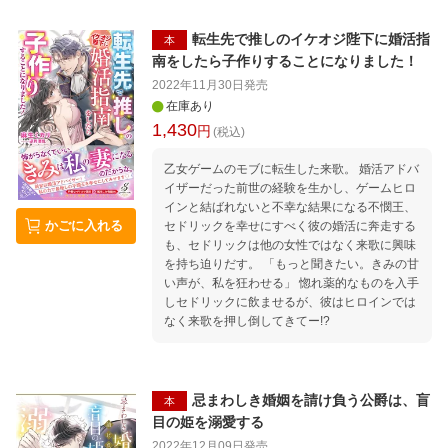
転生先で推しのイケオジ陛下に婚活指
本
南をしたら子作りすることになりました！
2022年11月30日
発売
在庫あり
1,430
円
(税込)
乙女ゲームのモブに転生した来歌。 婚活アドバ
イザーだった前世の経験を生かし、ゲームヒロ
インと結ばれないと不幸な結果になる不憫王、
かごに入れる
セドリックを幸せにすべく彼の婚活に奔走する
も、セドリックは他の女性ではなく来歌に興味
を持ち迫りだす。 「もっと聞きたい。きみの甘
い声が、私を狂わせる」 惚れ薬的なものを入手
しセドリックに飲ませるが、彼はヒロインでは
なく来歌を押し倒してきてー!?
忌まわしき婚姻を請け負う公爵は、盲
本
目の姫を溺愛する
2022年12月09日
発売