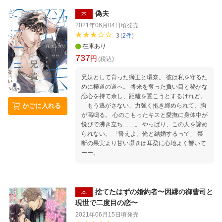
来事へと巻き込んでいくことになるーー。モフ
モフな旦那様に溺愛されながら頑張る異世界フ
偽夫
本
ァンタジー第2巻！
2021年06月04日頃
発売
3
(
2
件
)
在庫あり
737
円
(税込)
兄妹として育った獅王と環奈。 彼は私を守るた
めに極道の道へ。 将来を奪った負い目と秘かな
恋心を持て余し、距離を置こうとするけれど。
「もう逃がさない」力強く抱き締められて、胸
かごに入れる
が高鳴る。 心のこもったキスと愛撫に身体中が
悦びで沸き立ち……。 やっぱり、この人を諦め
られない。 「誓えよ。俺と結婚するって」 禁
断の果実より甘い囁きは耳朶に心地よく響いて
ーー。
捨てたはずの婚約者〜因縁の御曹司と
本
現世で二度目の恋〜
2021年06月15日頃
発売