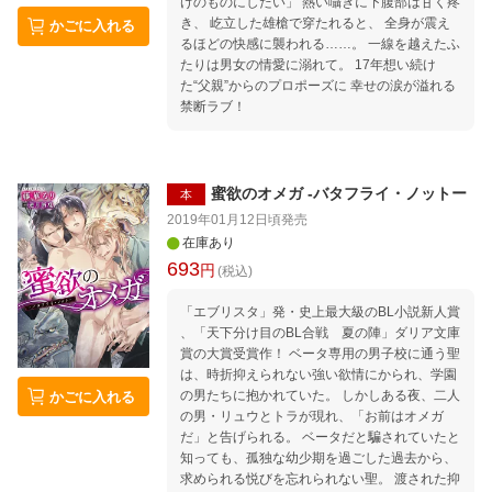
けのものにしたい」 熱い囁きに下腹部は甘く疼
き、 屹立した雄槍で穿たれると、 全身が震え
かごに入れる
るほどの快感に襲われる……。 一線を越えたふ
たりは男女の情愛に溺れて。 17年想い続け
た“父親”からのプロポーズに 幸せの涙が溢れる
禁断ラブ！
蜜欲のオメガ -バタフライ・ノットー
本
2019年01月12日頃
発売
在庫あり
693
円
(税込)
「エブリスタ」発・史上最大級のBL小説新人賞
、「天下分け目のBL合戦 夏の陣」ダリア文庫
賞の大賞受賞作！ ベータ専用の男子校に通う聖
は、時折抑えられない強い欲情にかられ、学園
の男たちに抱かれていた。 しかしある夜、二人
かごに入れる
の男・リュウとトラが現れ、「お前はオメガ
だ」と告げられる。 ベータだと騙されていたと
知っても、孤独な幼少期を過ごした過去から、
求められる悦びを忘れられない聖。 渡された抑