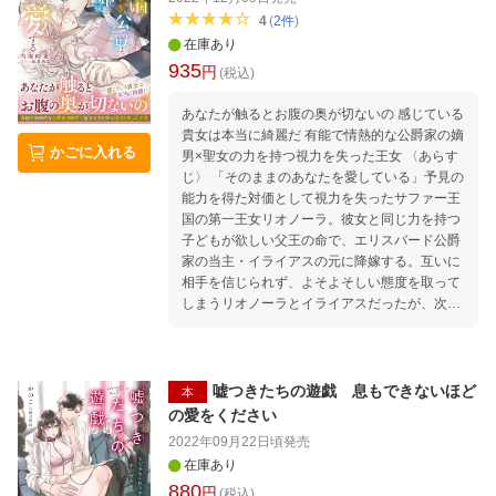
4
(
2
件
)
在庫あり
935
円
(税込)
あなたが触るとお腹の奥が切ないの 感じている
貴女は本当に綺麗だ 有能で情熱的な公爵家の嫡
かごに入れる
男×聖女の力を持つ視力を失った王女 〈あらす
じ〉 「そのままのあなたを愛している」予見の
能力を得た対価として視力を失ったサファー王
国の第一王女リオノーラ。彼女と同じ力を持つ
子どもが欲しい父王の命で、エリスバード公爵
家の当主・イライアスの元に降嫁する。互いに
相手を信じられず、よそよそしい態度を取って
しまうリオノーラとイライアスだったが、次第
に心を寄せ合うようになる。やがて、自分たち
の婚姻の裏にある陰謀に気づき……。
嘘つきたちの遊戯 息もできないほど
本
の愛をください
2022年09月22日頃
発売
在庫あり
880
円
(税込)