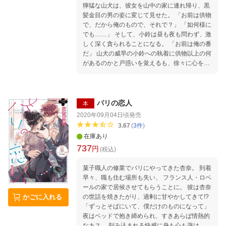
獰猛な山犬は、彼女を山中の家に連れ帰り、黒
髪金目の男の姿に変じて見せた。 「お前は供物
で、だから俺のもので、それで？」 「如何様に
でも……」 そして、小鈴は昼も夜も問わず、激
しく深く貪られることになる。 「お前は俺の番
だ」 山犬の威早の小鈴への執着に供物以上の何
があるのかと戸惑いを覚えるも、徐々に心を開
いていく小鈴。 しかし、お山を揺るがす大事件
が小鈴の身に迫ろうとしていたーー。 大きな妖
の山犬様に純な娘が身も心も溺愛される、もふ
もふ和風ファンタジー！
パリの恋人
本
2020年09月04日頃
発売
3.67
(
3
件
)
在庫あり
737
円
(税込)
菓子職人の修業でパリにやってきた杏奈。 到着
早々、職も住む場所も失い、 フランス人・ロベ
ールの家で居候させてもらうことに。 彼は杏奈
の世話を焼きたがり、過剰に甘やかしてきて!?
かごに入れる
「ずっとそばにいて、僕だけのものになって」
夜はベッドで抱き締められ、すきあらば情熱的
なキス。 刻み込まれる快感に身も心も蕩け