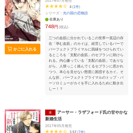
2017年07月
発売
4
(
1
件
)
シリーズ：
光の国の恋物語
在庫あり
748
円
(税込)
三つの血筋に分かれているこの世界ー底辺の存
在「孕む血筋」のカイは、経営しているバーで
かごに入れる
パーフェクトプライマルに因縁をつけられてい
るところを「支配の血筋」のセブランに助けら
れる。内心嫌っている「支配の血筋」でありな
がら、人懐っこく絡んでくるセブランに惹かれ
つつ、本心を見せない態度に困惑するカイ。そ
んな折、パーフェクトプライマルのトップ・バ
ーソロミューがカイを手に入れるために動き出
しー！？
アーサー・ラザフォード氏の甘やかな
本
新婚生活
2017年05月
発売
3.57
(
7
件
)