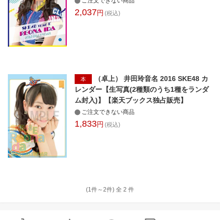
ご注文できない商品
2,037
円
(税込)
（卓上） 井田玲音名 2016 SKE48 カ
本
レンダー【生写真(2種類のうち1種をランダ
ム封入)】【楽天ブックス独占販売】
ご注文できない商品
1,833
円
(税込)
(1件～
2
件)
全
2
件