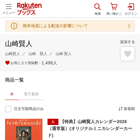
メニュー
熊本地震による配送の影響について
山崎賢人
追加する
山崎賢人
山崎 賢人
山崎 賢人
1,498
人
お気に入り登録数：
商品一覧
本
電子書籍
注文可能商品のみ
新着順
【特典】山崎賢人カレンダー2026
本
（通常版）(オリジナルミニカレンダーカー
ド)