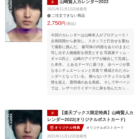
山崎賢人カレンダー2022
本
2021年11月12日頃
発売
ご注文できない商品
2,750
円
(税込)
今回のカレンダーは山崎本人がプロデュース！
企画段階から参加し、スタッフと打合せを重ね
て撮影に挑んだ。 被写体の内面をありのままに
写し出す人物撮影を得意とする 写真家ティム・
ギャロ氏と、山崎のアイデアが融合して完成し
た本作。 とあるテーマに基づき、全ページが異
なるシチュエーションと衣装で 構成されたカレ
ンダーとなっている。 飾らないナチュラルな表
情を捉え、透明感のある表紙。 そして中ページ
では、レザーのライダースに身を包んだカット
や タトゥーアートを施したカットなど、ワイル
ドでクールな佇まいを魅せるほか、 素に近い表
情を見せているカットなど、普段見ることので
きない 様々な表情が切り取られ、見応えのある
【楽天ブックス限定特典】山崎賢人カ
本
ものに仕上がっている。 山崎がこだわった今回
レンダー2022(オリジナルポストカード)
のカレンダーのコンセプトとは一体何なのか。
オリジナル特典
オリジナルポストカード
制作スタッフも「本人のアイデアが詰まった本
作を、 まずは謎解き感覚で楽しんでほしい」と
2021年11月12日頃
発売