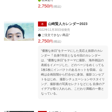
在庫あり
2,750
円
(税込)
山崎賢人カレンダー2023
本
2022年11月30日頃
発売
ご注文できない商品*
2,750
円
(税込)
“優雅な休⽇”をテーマにした⾒応え抜群のカレ
ンダー︕ ⾃⾝7作⽬となる今回のカレンダー
は、“優雅な休⽇”をテーマに撮影。 海外雑誌の
表紙をイメージした、どのページをめくっても
1枚1枚にインパクトのあるカットを収録。 ⼭
崎は企画段階から打合せに参加。撮影コンセプ
トをはじめ、 撮影シチュエーションやスタイリ
ング、撮影後の写真セレクトなどにも ⾃⾝のア
イデアが取り⼊れられ、こだわり満載の⼀冊と
なっている。