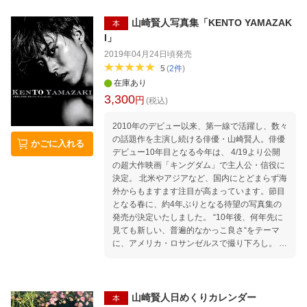
山崎自身の持つスタイリッシュな雰囲気を最大
月10日に全世界190か国で配信開始予定。 21年
限に引き出した各ページは、まるでモード系フ
山崎賢人写真集「KENTO YAMAZAK
は主演映画「夏への扉」が控える。
本
ァッション誌の表紙を 並べたかのよう。保存性
I」
の高い卓上リングタイプで、長くお楽しみいた
2019年04月24日頃
発売
だけます。 ＜プロフィール＞ ●やまざき・けん
5
(
2
件
)
と＝94年9月7日生まれ、東京都出身。10年に
在庫あり
俳優デビュー。 映画「ヒロイン失格」「orang
3,300
e-オレンジー」（共に15年）での演技が評価さ
円
(税込)
れ、第39回日本アカデミー賞新人俳優賞を受
賞。 その後、主演ドラマ「トドメの接吻」「グ
2010年のデビュー以来、第一線で活躍し、数々
ッド・ドクター」（ともに18年）など話題作に
の話題作を主演し続ける俳優・山崎賢人。俳優
かごに入れる
次々と出演し、同年アジアベスト俳優賞に 輝
デビュー10年目となる今年は、 4/19より公開
く。19年は、主演映画「キングダム」が大ヒッ
の超大作映画「キングダム」で主人公・信役に
トを記録したほか、声優を務めた「ニノ国」も
決定。 北米やアジアなど、国内にとどまらず海
公開。20年は映画「ヲタクに恋 は難しい」（2
外からもますます注目が高まっています。節目
月7日公開）、「劇場」、Netflixオリジナルド
となる春に、約4年ぶりとなる待望の写真集の
ラマ「今際の国のアリス」の3本の主演作が控
発売が決定いたしました。 “10年後、何年先に
える。
見ても新しい、普遍的なかっこ良さ“をテーマ
に、アメリカ・ロサンゼルスで撮り下ろし。 ダ
ウンタウンの街並み、ベニスビーチや広大な砂
漠で見せるワイルドな姿や、等身大のナチュラ
ルな表情を切り取ったほか、スタジオセッショ
ンでは、繊細かつ美しい表情に大胆に接近。 6
山崎賢人日めくりカレンダー
本