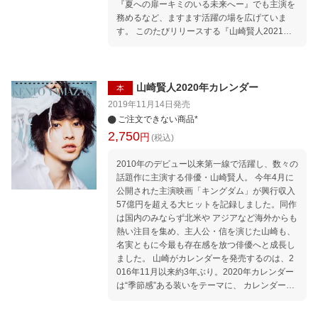
『夏への扉ーキミのいる未来へー』でも主演を
務めるなど、ますます活躍の場を広げていま
す。 このたびリリースする『山崎賢人2021年
カレンダー』のテーマは【自然】 水、火、空、
植物などの自然要素をモチーフにスタジオ撮影
を決行。 モチーフに合わせイメージを表現した
カットや、ナチュラルな表情をとらえたカット
山崎賢人2020年カレンダー
本
まで、 多彩な山崎賢人が詰まった1冊に仕上が
2019年11月14日
発売
りました。 保存性の高い卓上リングタイプで、
ご注文できない商品*
写真をじっくりと楽しめる大判仕様。 自由に写
2,750
円
(税込)
真を選べるセパレート形式なので、気分に合わ
せて好きな写真をお楽しみいただけます。 ＜プ
2010年のデビュー以来第一線で活躍し、数々の
ロフィール＞●やまざき・けんと＝94年9月7日
話題作に主演する俳優・山崎賢人。 今年4月に
生まれ、東京都出身。10年に俳優デビュー。
公開された主演映画「キングダム」が興行収入
映画「ヒロイン失格」「orange-オレンジー」
57億円を超える大ヒットを記録しました。同作
（ともに15年）での演技が評価され、第39回日
は国内のみならず北米や アジアなど海外からも
本アカデミー賞 新人俳優賞を受賞。その後、主
熱い注目を集め、主人公・信を演じた山崎も、
演ドラマ「トドメの接吻」「グッド・ドクタ
名実ともに今最も存在感を放つ俳優へと成長し
ー」（ともに18年）など話題作に 次々と出演
ました。 山崎がカレンダーを発売するのは、2
し、同年アジアベスト俳優賞に輝く。19年は主
016年11月以来約3年ぶり。2020年カレンダー
演映画「キングダム」が大ヒットを記録し、 続
は“季節感”ある装いをテーマに、 カレンダーの
編の制作も決定。20年は主演映画「ヲタクに恋
原点に立ち返り、シーズンを感じさせるスタイ
は難しい」、「劇場」が公開されたほか、 Netfl
リングやシチュエーションにこだわりました。
ixオリジナルドラマ「今際の国のアリス」が12