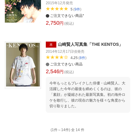
日間の気ままな旅の軌跡をたどり、あらゆる表
2015年12月
発売
情を収録しました。 ●やまざき・けんと＝94年
5
(
9
件
)
9月7日生まれ、東京都出身。10年に俳優デビュ
ご注文できない商品*
ー。映画「ヒロイン失格」、「orange」（15
2,750
円
年）での演技が評価され、第39回日本アカデミ
(税込)
ー賞新人俳優賞を受賞。その後、映画「ジョジ
ョの奇妙な冒険 -」（17年）のほか、ドラマ
「陸王」（17年）、「トドメの接吻」「グッ
山崎賢人写真集「THE KENTOS」
本
ド・ドクター」（共に主演18年）など話題作に
2014年12月17日頃
発売
次々と出演。18年にアジアベスト俳優賞に輝く
など、アジアでも高い人気を誇る。待機作とし
4.25
(
8
件
)
て、声優を務める映画「ニノ国」（19年夏公
ご注文できない商品
開）、「ヲタクに恋は難しい」（20年公開）で
2,546
円
(税込)
主演を務める。 崎は正式には「たつさき」とな
ります
今年もっともブレイクした俳優・山崎賢人。大
活躍した今年の最後を締めくくるのは、彼の
「素顔」が凝縮された最新写真集。初の海外ロ
ケを敢行し、彼の現在の魅力を様々な角度から
切り取りました。
(1件～
14
件)
全
14
件