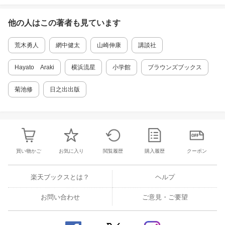
他の人はこの
著者
も見ています
荒木勇人
網中健太
山崎伸康
講談社
Hayato Araki
横浜流星
小学館
ブラウンズブックス
菊池修
日之出出版
買い物かご
お気に入り
閲覧履歴
購入履歴
クーポン
楽天ブックスとは？
ヘルプ
お問い合わせ
ご意見・ご要望