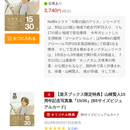
在庫あり
3,740
円
(税込)
Netflixドラマ「今際の国のアリス」シリーズで
は、90以上の国と地域で総合TOP10入り、うち
17の国と地域で首位獲得、 今年大ヒットした
主演映画「ゴールデンカムイ」はNetflixの週間
かごに入れる
グローバルTOP10(非英語映画)にて初週1位を
獲得、 そして主演を務めるキングダムシリーズ
は、1作目から3作連続で興行収入50億超え、 7
月12日には最新作「キングダム 大将軍の帰
還」が公開されるなど、国内外で高く評価され
る、俳優・山崎賢人。 彼が30歳、そして俳優
デビュー15周年を記念した、人生の節目となる
写真集を発売する。 本書は山崎賢人の「30歳
の一人の男」としての素顔に迫る内容となって
いる。 撮影は、20歳の頃から彼を撮り続けて
【楽天ブックス限定特典】山崎賢人15
本
いる荒木勇人が行い、どの写真からも10年間の
周年記念写真集『15/30』(B5サイズビジュ
関係性からしか生まれないセッションが見られ
アルカード)
る。 トルコのカッパドキア、イスタンブールを
オリジナル特典
B5サイズビジュアルカード
巡り撮り下された写真は、超過密スケジュール
をこなし続ける彼の数少ない自然体な姿を見る
2024年09月07日頃
発売
ことができるはずだ。
5
(
2
件
)