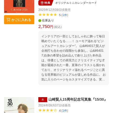
特典
オリジナルミニカレンダーカード
2025年12月09日頃
発売
5
(
1
件
)
かごに入れる
在庫あり
2,750
円
(税込)
インテリアの一部としておしゃれに飾って毎日
眺めていたくなる……！ ユーモア溢れる“ビジ
ュアルアートカレンダー”。 山&#64017;賢人が
企画打ち合わせの段階から参加し、山&#6401
7;自身の希望を詰め込んで創り上げた本作品
は、俳優としての表現力とクリエイティブな才
能が凝縮された一冊。直筆のイラストも描かれ
ており、オリジナリティ溢れるページごとに異
なる世界観のビジュアルが楽しめる作品に。 お
気に入りのページをカスタマイズできる、実用
性とデザイン性を兼ね備えたカレンダーとなっ
ている。インテリアの一部のように飾って、山
&#64017;賢人とともに素敵な一年をお楽しみ
ください！ ※山崎賢人（崎は正式には「たつさ
山崎賢人15周年記念写真集『​15/30』
本
き」の字）
2024年09月07日頃
発売
4
(
1
件
)