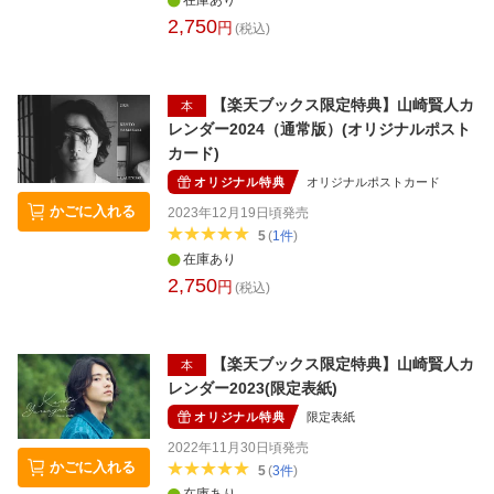
在庫あり
ができるはずだ。 著者略歴 山崎賢人 やまざき
2,750
円
(税込)
けんと／1994年、東京都生まれ。2010年俳優
デビュー。以来、映画・ドラマなど幅広く活
躍。人気シリーズの第4 弾『キングダム 大将軍
の帰還』が7 月12日に公開。連続Wドラマ「ゴ
【楽天ブックス限定特典】山崎賢人カ
本
ールデンカムイ」が今秋放送、そしてNetflixド
レンダー2024（通常版）(オリジナルポスト
ラマ「今際の国のアリス」シーズン3制作決
カード)
定。
オリジナル特典
オリジナルポストカード
かごに入れる
2023年12月19日頃
発売
5
(
1
件
)
在庫あり
2,750
円
(税込)
【楽天ブックス限定特典】山崎賢人カ
本
レンダー2023(限定表紙)
オリジナル特典
限定表紙
2022年11月30日頃
発売
かごに入れる
5
(
3
件
)