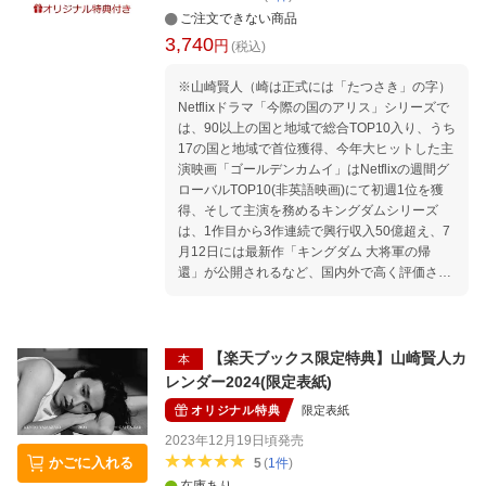
ご注文できない商品
3,740
円
(税込)
※山崎賢人（崎は正式には「たつさき」の字）
Netflixドラマ「今際の国のアリス」シリーズで
は、90以上の国と地域で総合TOP10入り、うち
17の国と地域で首位獲得、今年大ヒットした主
演映画「ゴールデンカムイ」はNetflixの週間グ
ローバルTOP10(非英語映画)にて初週1位を獲
得、そして主演を務めるキングダムシリーズ
は、1作目から3作連続で興行収入50億超え、7
月12日には最新作「キングダム 大将軍の帰
還」が公開されるなど、国内外で高く評価され
る、俳優・山崎賢人。彼が30歳、そして俳優デ
ビュー15周年を記念した、人生の節目となる写
真集を発売する。本書は山崎賢人の「30歳の一
人の男」としての素顔に迫る内容となってい
【楽天ブックス限定特典】山崎賢人カ
本
る。撮影は、20歳の頃から彼を撮り続けている
レンダー2024(限定表紙)
荒木勇人が行い、どの写真からも10年間の関係
オリジナル特典
限定表紙
性からしか生まれないセッションが見られる。
トルコのカッパドキア、イスタンブールを巡り
2023年12月19日頃
発売
撮り下された写真は、超過密スケジュールをこ
かごに入れる
5
(
1
件
)
なし続ける彼の数少ない自然体な姿を見ること