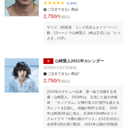
語り、 山崎の魅力が詰まったカレンダーに期待
5
(
9
件
)
が高まる。
ご注文できない商品
2,750
円
(税込)
サイズ：B5変形 リング式卓上タイプ ページ
数：13ページ ※山崎賢人（崎は正式には「たつ
さき」の字）
山崎賢人2021年カレンダー
本
2020年11月27日
発売
ご注文できない商品*
2,750
円
(税込)
2010年のデビュー以来、第一線で活躍する俳
優・山崎賢人。 2019年は、主演した超大作映
画「『キングダム』が興行収入57億円を超える
大ヒットを記録し、続編の制作も決定。 2020
年は映画3作品に加え、主演作のNetflixオリジ
ナルドラマ『今際の国のアリス』が12月10日に
全世界190か国で配信、 2021年公開のSF映画