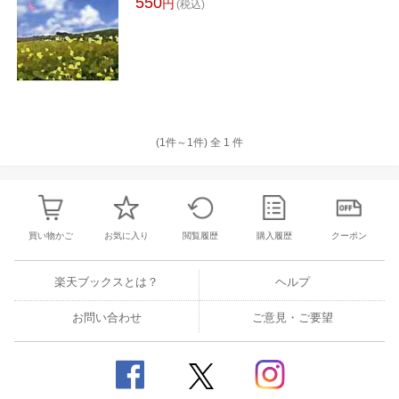
550
円
(税込)
(1件～
1
件)
全
1
件
買い物かご
お気に入り
閲覧履歴
購入履歴
クーポン
楽天ブックスとは？
ヘルプ
お問い合わせ
ご意見・ご要望