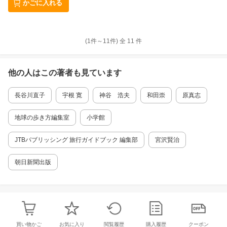
かごに入れる
(1件～
11
件)
全
11
件
他の人はこの
著者
も見ています
長谷川直子
宇根 寛
神谷 浩夫
和田崇
原真志
地球の歩き方編集室
小学館
JTBパブリッシング 旅行ガイドブック 編集部
宮沢賢治
朝日新聞出版
買い物かご
お気に入り
閲覧履歴
購入履歴
クーポン