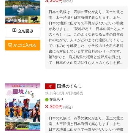
3,300
円
(税込)
日本の気候は、四季の変化があり、国土の北と
南、太平洋側と日本海側で異なります。また、
日本の地形は山がちで平野が少ないという特徴
があります。 「現地取材！ 日本の国土と人々
立ち読み
のくらし」は、このような異なる日本の自然条
件のなかで、人々がどのように適応してくらし
かごに入れる
ているのかを解説した、小学校の社会科の教科
書にも対応している学習資料のシリーズです。
第7巻では、鹿児島県の桜島と笠野原を例とし
て、日本の火山周辺に住む人々のくらしを解説
しています。シラス台地の特徴、火山噴火に対
する町や人々の備え、気候や地形をいかした漁
業と農業、景観を利用した観光業などを、現地
での取材をもとに充実な地図や図版、データ資
国境のくらし
本
料とあわせて紹介しています。
2023年12月07日頃
発売
在庫あり
3,300
円
(税込)
日本の気候は、四季の変化があり、国土の北と
南、太平洋側と日本海側で異なります。また、
日本の地形は山がちで平野が少ないという特徴