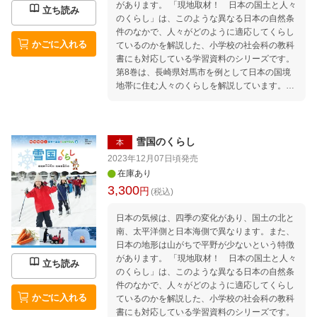
があります。 「現地取材！ 日本の国土と人々
立ち読み
のくらし」は、このような異なる日本の自然条
件のなかで、人々がどのように適応してくらし
かごに入れる
ているのかを解説した、小学校の社会科の教科
書にも対応している学習資料のシリーズです。
第8巻は、長崎県対馬市を例として日本の国境
地帯に住む人々のくらしを解説しています。海
外文化の玄関口として発展した対馬の歴史と観
光業、海外から漂着してくるごみの問題、国境
地帯の安全、気候や地形をいかした漁業・農業
などを、現地での取材をもとに充実な地図や図
雪国のくらし
本
版、データ資料とあわせて紹介しています。
2023年12月07日頃
発売
在庫あり
3,300
円
(税込)
日本の気候は、四季の変化があり、国土の北と
南、太平洋側と日本海側で異なります。また、
日本の地形は山がちで平野が少ないという特徴
があります。 「現地取材！ 日本の国土と人々
立ち読み
のくらし」は、このような異なる日本の自然条
件のなかで、人々がどのように適応してくらし
かごに入れる
ているのかを解説した、小学校の社会科の教科
書にも対応している学習資料のシリーズです。