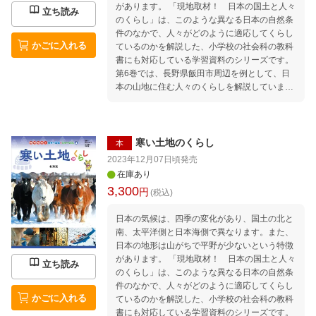
があります。 「現地取材！ 日本の国土と人々
立ち読み
のくらし」は、このような異なる日本の自然条
件のなかで、人々がどのように適応してくらし
かごに入れる
ているのかを解説した、小学校の社会科の教科
書にも対応している学習資料のシリーズです。
第6巻では、長野県飯田市周辺を例として、日
本の山地に住む人々のくらしを解説していま
す。土石流のような災害への備え、高低差のあ
る斜面をいかした農業、景観を利用した観光
業、森林をいかした林業、南信州の伝統芸能や
歴史などを、現地での取材をもとに充実な地図
寒い土地のくらし
本
や図版、データ資料とあわせて紹介していま
2023年12月07日頃
発売
す。
在庫あり
3,300
円
(税込)
日本の気候は、四季の変化があり、国土の北と
南、太平洋側と日本海側で異なります。また、
日本の地形は山がちで平野が少ないという特徴
があります。 「現地取材！ 日本の国土と人々
立ち読み
のくらし」は、このような異なる日本の自然条
件のなかで、人々がどのように適応してくらし
かごに入れる
ているのかを解説した、小学校の社会科の教科
書にも対応している学習資料のシリーズです。