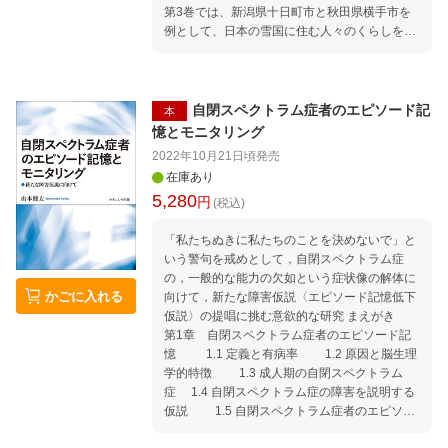
第3巻では、新潟県十日町市と秋田県横手市を
例として、日本の雪国に住む人々のくらしを解
説しています。日本のにおける雪害、雪に対し
ての人や町の備え、気候や地形をいかした漁
業・農業・観光業のようす、雪国で盛んな酒づ
くりなどを、現地での取材をもとに充実な地図
自閉スペクトラム症者のエピソード記
本
や図版、データ資料とあわせて紹介していま
憶とモニタリング
す。
2022年10月21日頃
発売
在庫あり
5,280
円
(税込)
「私たちぬきに私たちのことを決めないで」と
いう警句を戒めとして，自閉スペクトラム症
の，一般的な能力の欠如という症状像の解体に
かごに入れる
向けて，新たな障害仮説〈エピソード記憶低下
仮説〉の提唱に挑む意欲的な研究 まえがき
第1章 自閉スペクトラム症者のエピソード記
憶 1.1 定義と有病率 1.2 原因と脳生理
学的特徴 1.3 成人期の自閉スペクトラム
症 1.4 自閉スペクトラム症の障害を説明する
仮説 1.5 自閉スペクトラム症者のエピソー
ド記憶 1.6 本書の目的 第2章 自閉ス