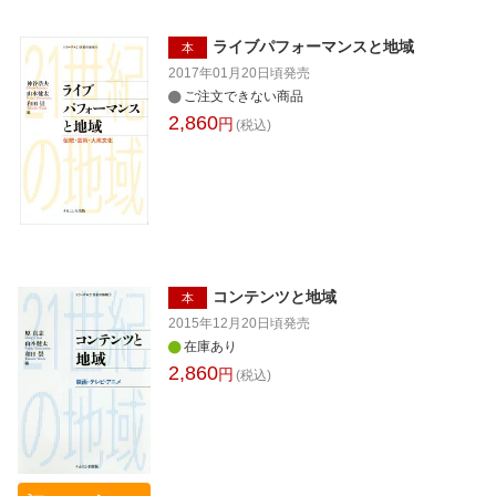
ペクトラム症者の符号化，ソースモニタリン
グ， 貯蔵 2.1 本章の目的 2.2 方 法
2.3 結 果 2.4 考 察 2.5 本実験の
ライブパフォーマンスと地域
本
限界と今後の展望 第3章 自閉スペクトラ
2017年01月20日頃
発売
ム症者のアウトプットモニタリング 3.1 本章の
ご注文できない商品
目的 3.2 方 法 3.3 結 果 3.4
2,860
円
(税込)
考 察 3.5 本実験の限界と今後の展望
第4章 自閉スペクトラム症者のリアリティモ
ニタリング 4.1 本章の目的 4.2 方 法 4.
3 結 果 4.4 考 察 4.5 本実験の限界
と今後の展望 第5章 総合論議 5.1 本
書で提案した自閉スペクトラム症の障害を説明
する仮説の検証 5.2 本書で提案した自閉スペク
トラム症の障害を説明する仮説の課題 5.3 自閉
スペクトラム症者のエピソード記憶とモニタリ
コンテンツと地域
本
ング研究の意義 と展望 5.4 現実場面への応用可
2015年12月20日頃
発売
能性 5.5 おわりに 引用文献 索
在庫あり
引 付 録 謝 辞
2,860
円
(税込)