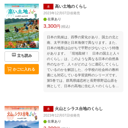
人々のくらし、戦地となった太平洋戦争とアメ
リカ占領時代などを、現地での取材をもとに充
高い土地のくらし
本
実な地図や図版、データ資料とあわせて紹介し
2023年12月07日頃
発売
ています。
在庫あり
3,300
円
(税込)
日本の気候は、四季の変化があり、国土の北と
南、太平洋側と日本海側で異なります。また、
日本の地形は山がちで平野が少ないという特徴
があります。 「現地取材！ 日本の国土と人々
立ち読み
のくらし」は、このような異なる日本の自然条
件のなかで、人々がどのように適応してくらし
かごに入れる
ているのかを解説した、小学校の社会科の教科
書にも対応している学習資料のシリーズです。
第5巻では、群馬県嬬恋村と長野県野辺山原を
例として、日本の高地に住む人々のくらしを解
説しています。気候や地形をいかしかた高原野
菜の栽培とその歴史、すずしい夏の気候をいか
した避暑地をはじめとした観光業などを、現地
での取材をもとに充実な地図や図版、データ資
火山とシラス台地のくらし
本
料とあわせて紹介しています。
2023年12月07日頃
発売
在庫あり