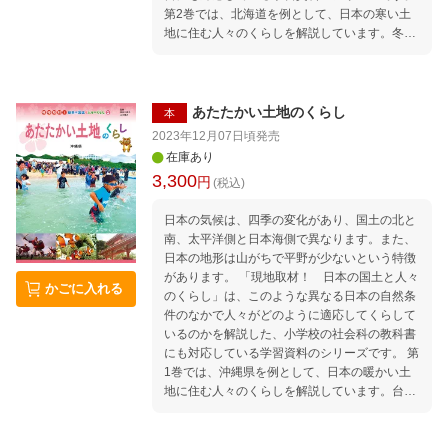
第2巻では、北海道を例として、日本の寒い土
地に住む人々のくらしを解説しています。冬の
寒さに対する人々の備え、気候や地形をいかし
た漁業・農業・観光業のようす、北海道に住む
動物について、アイヌ民族の伝統文化、北海道
開拓の歴史などを、現地での取材をもとに充実
あたたかい土地のくらし
本
な地図や図版、データ資料とあわせて紹介して
2023年12月07日頃
発売
います。
在庫あり
3,300
円
(税込)
日本の気候は、四季の変化があり、国土の北と
南、太平洋側と日本海側で異なります。また、
日本の地形は山がちで平野が少ないという特徴
があります。 「現地取材！ 日本の国土と人々
かごに入れる
のくらし」は、このような異なる日本の自然条
件のなかで人々がどのように適応してくらして
いるのかを解説した、小学校の社会科の教科書
にも対応している学習資料のシリーズです。 第
1巻では、沖縄県を例として、日本の暖かい土
地に住む人々のくらしを解説しています。台風
への人々の備え、気候や地形をいかした漁業・
農業・観光業のようす、琉球王朝から伝わる