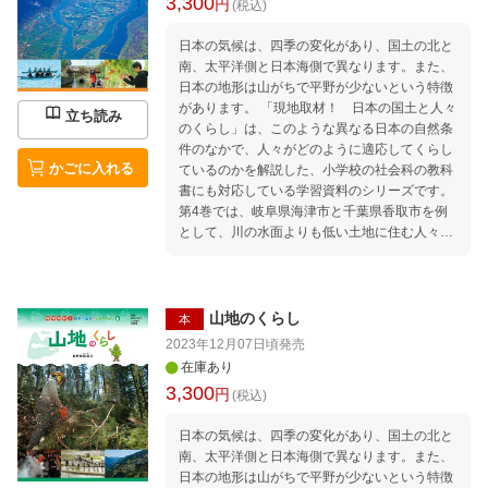
3,300
円
(税込)
日本の気候は、四季の変化があり、国土の北と
南、太平洋側と日本海側で異なります。また、
日本の地形は山がちで平野が少ないという特徴
があります。 「現地取材！ 日本の国土と人々
立ち読み
のくらし」は、このような異なる日本の自然条
件のなかで、人々がどのように適応してくらし
かごに入れる
ているのかを解説した、小学校の社会科の教科
書にも対応している学習資料のシリーズです。
第4巻では、岐阜県海津市と千葉県香取市を例
として、川の水面よりも低い土地に住む人々の
くらしを解説しています。日本における水害へ
の備え、治水の歴史、ハザードマップの読み
方、気候や地形をいかした農業・観光業のよう
すなどを、現地での取材をもとに充実な地図や
山地のくらし
本
図版、データ資料とあわせて紹介しています。
2023年12月07日頃
発売
在庫あり
3,300
円
(税込)
日本の気候は、四季の変化があり、国土の北と
南、太平洋側と日本海側で異なります。また、
日本の地形は山がちで平野が少ないという特徴