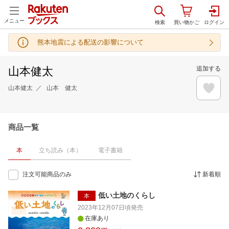
メニュー
熊本地震による配送の影響について
山本健太
追加する
山本健太
山本 健太
商品一覧
本
立ち読み（本）
電子書籍
注文可能商品のみ
新着順
低い土地のくらし
本
2023年12月07日頃
発売
在庫あり