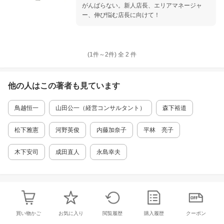
がんばらない。新人店長、エリアマネージャ
物の美しさを堪能できるとともに、作品作りの
ー、伸び悩む店長に向けて！
インスピレーションを与えてくれる1冊です。
■目次 ボタニカル・メタモルフォーシスの理論
と技法 1章 花をとらえる ムスカリ スイートピ
ー スズラン オキシペタルム デルフィニウム サ
ンダーソニア グロリオサ アンスリウム カスミ
(1件～
2
件)
全
2
件
ソウ 2章 葉を活かす スイセン チューリップ
ミスカンサス ヒメミズキ ニューサイラン ドラ
セナ タマシダ タイサンボク ダイオウショウ ツ
他の人はこの
著者
も見ています
バキ 3章 茎・枝をよむ リューココリーネ フト
イ トクサ ベニバスモモ ニシキギ サンゴミズキ
鳥越恒一
山田公一（経営コンサルタント）
森下裕道
ツバキ ********************* ボタニカル・メタモ
ルフォーシスの理論と技法 1章 花をとらえる
ムスカリ／スイートピー／スズラン／オキシペ
松下雅憲
河野英俊
内藤加奈子
平林 亮子
タルム／デルフィニウム／サンダーソニア／グ
ロリオサ／アンスリウム／カスミソウ 2章 葉
木下安司
成田直人
永島幸夫
を活かす スイセン／チューリップ／ミスカンサ
ス／ヒメミズキ／ニューサイラン／ドラセナ／
タマシダ／タイサンボク／ダイオウショウ／ツ
バキ 3章 茎・枝をよむ リューココリーネ／フ
トイ／トクサ／ベニバスモモ／ニシキギ／サン
ゴミズキ／ツバキ
買い物かご
お気に入り
閲覧履歴
購入履歴
クーポン