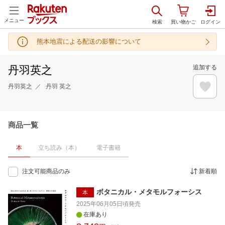
メニュー
熊本地震による配送の影響について
丹羽英之
追加する
丹羽英之
丹羽 英之
商品一覧
本
立ち読み（本）
電子書籍
注文可能商品のみ
新着順
ボタニカル・メタモルフォーシス
本
2025年06月05日頃
発売
在庫あり