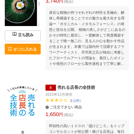
3,740
円
(税込)
身近な植物が持つそれぞれの特性を見極め、解
体し再構築することでその魅力を最大化する理
論ー「ボタニカル・メタモルフォーシス」の発
想と技法を公開。 植物の美しさがどこにあるの
立ち読み
かその特性に着目し、一度解体して再度構築す
ることで唯一無二の、見る人の心を動かす作品
が生まれます。本書では国内外で活躍するフラ
かごに入れる
ワーアーティスト、丹羽英之氏が独自に考案し
たフローラルアートの理論を、着目したポイン
トや発想のフローから製作過程まで丁寧に解
説。 身近な植物が、研ぎ澄まされた美しさを放
つ作品となる過程を理解することができます。
花や葉、茎・枝など、主役となる素材の部位別
に、どう「見せる」ことで魅力が最大限に引き
売れる店長の全技術
本
出せるかを紹介。作品製作の過程はステップ写
2015年12月
発売
真を交え詳細に技法を公開するとともに、作り
3
(
1
件
)
方手順を解説するだけではなく、まずどういっ
ご注文できない商品
た発想があり、それを表現するためになぜその
1,650
円
素材やテクニックを選び、構成し演出したかの
(税込)
流れを理解することができるのが本書の大きな
即効性の高い１００の「儲けどころ」をトップ
特徴です。小さなアレンジメントから、迫力あ
コンサルタントが初公開！稼げる店長は、毎日
るインスタレーションまで、約40点を収録。植