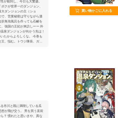
女性が殺到し、今日も大繁盛。
「ボクが世界一のダンジョン、
買い物かごに入れる
最大ダンジョンの主（ショ
ので、営業秘密は守りながら適
に、強国の王妃が来訪しーー 外
の温泉ダンジョンが向かう先は！
からよろしくな。 今巻も
女王、悩む。トウジ隊長、ガチ
ある市川と既に満喫している瓜
思想が飛び交う。 男を買う直前
ら？ 慣れたと思いきや、異な