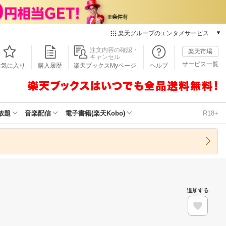
楽天グループのエンタメサービス
本/ゲーム/CD/DVD
注文内容の確認・
楽天市場
キャンセル
楽天ブックス
サービス一覧
お気に入り
購入履歴
楽天ブックスMyページ
ヘルプ
電子書籍
楽天Kobo
雑誌読み放題
楽天マガジン
放題
音楽配信
電子書籍(楽天Kobo)
R18+
音楽配信
楽天ミュージック
動画配信
楽天TV
動画配信ガイド
Rakuten PLAY
追加する
無料テレビ
Rチャンネル
チケット