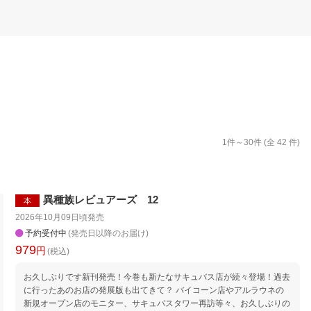
楽天チケット
エンタメニュース
推し楽
1
件～
30
件 (全
42
件)
異種族レビュアーズ 12
本
2026年10月09日頃
発売
予約受付中
(発売日以降のお届け)
979
円
(税込)
お久しぶりです新刊発売！今巻も新たなサキュバス店が続々登場！過去
に行ったあのお店の発展版も出てきて？ バイコーン店やアルラウネの
新規オープン店のモニター、サキュバスタワー再訪等々、お久しぶりの