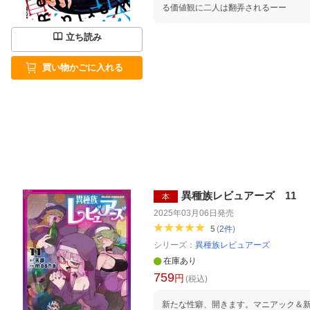
る価値観に二人は翻弄されるーー
立ち読み
買い物かごに入れる
異種族レビュアーズ 11
本
2025年03月06日
発売
5
(
2
件
)
シリーズ：
異種族レビュアーズ
在庫あり
759
円
(税込)
新たな性癖、開きます。マニアック＆新境地