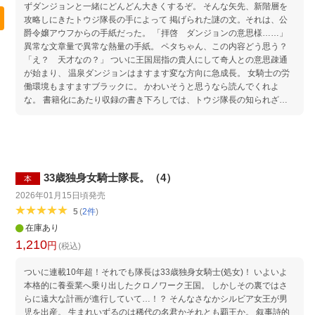
ずダンジョンと一緒にどんどん大きくするぞ。 そんな矢先、新階層を
攻略しにきたトウジ隊長の手によって 掲げられた謎の文。それは、公
爵令嬢アウフからの手紙だった。 「拝啓 ダンジョンの意思様……」
異常な文章量で異常な熱量の手紙。 ペタちゃん、この内容どう思う？
「え？ 天才なの？」 ついに王国屈指の貴人にして奇人との意思疎通
が始まり、 温泉ダンジョンはますます変な方向に急成長。 女騎士の労
働環境もますますブラックに。 かわいそうと思うなら読んでくれよ
な。 書籍化にあたり収録の書き下ろしでは、トウジ隊長の知られざる
過去が明かされるーー!?
33歳独身女騎士隊長。（4）
本
2026年01月15日頃
発売
5
(
2
件
)
在庫あり
1,210
円
(税込)
ついに連載10年超！それでも隊長は33歳独身女騎士(処女)！ いよいよ
本格的に養蚕業へ乗り出したクロノワーク王国。 しかしその裏ではさ
らに遠大な計画が進行していて…！？ そんなさなかシルビア女王が男
児を出産。 生まれいずるのは稀代の名君かそれとも覇王か。 叙事詩的