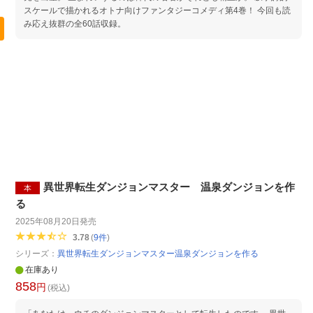
スケールで描かれるオトナ向けファンタジーコメディ第4巻！ 今回も読
み応え抜群の全60話収録。
異世界転生ダンジョンマスター 温泉ダンジョンを作
本
る
2025年08月20日
発売
3.78
(
9
件
)
シリーズ：
異世界転生ダンジョンマスター温泉ダンジョンを作る
在庫あり
858
円
(税込)