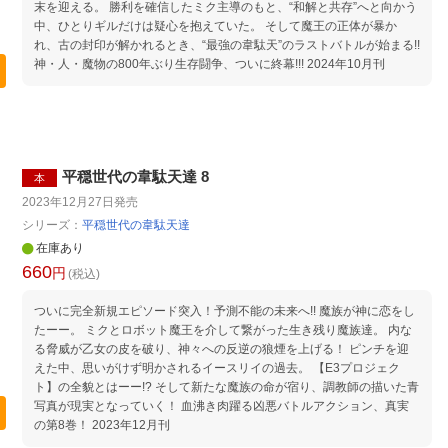
末を迎える。 勝利を確信したミク主導のもと、“和解と共存”へと向かう
中、ひとりギルだけは疑心を抱えていた。 そして魔王の正体が暴か
れ、古の封印が解かれるとき、“最強の韋駄天”のラストバトルが始まる!!
神・人・魔物の800年ぶり生存闘争、ついに終幕!!! 2024年10月刊
平穏世代の韋駄天達 8
本
2023年12月27日
発売
シリーズ：
平穏世代の韋駄天達
在庫あり
660
円
(税込)
ついに完全新規エピソード突入！予測不能の未来へ!! 魔族が神に恋をし
たーー。 ミクとロボット魔王を介して繋がった生き残り魔族達。 内な
る脅威が乙女の皮を破り、神々への反逆の狼煙を上げる！ ピンチを迎
えた中、思いがけず明かされるイースリイの過去。 【E3プロジェク
ト】の全貌とはーー!? そして新たな魔族の命が宿り、調教師の描いた青
写真が現実となっていく！ 血沸き肉躍る凶悪バトルアクション、真実
の第8巻！ 2023年12月刊