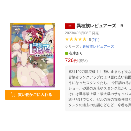
異種族レビュアーズ 9
本
2023年08月08日
発売
5
(
2
件
)
シリーズ：
異種族レビュアーズ
在庫あり
726
円
(税込)
累計140万部突破！！ 勢い止まらず
冒険者ランクアップにより更に広い範
うになったスタンクたち。 今回訪れる
ショー、砂漠のお店やスタンク若かり
けには世界最上級・最大級のサキュバス
買い物かごに入れる
巡りだけでなく、ゼルの昔の冒険仲間
タンクの過去のお話などなど、今巻も異