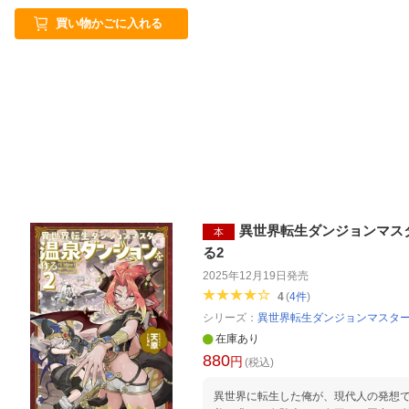
買い物かごに入れる
異世界転生ダンジョンマス
本
る2
2025年12月19日
発売
4
(
4
件
)
シリーズ：
異世界転生ダンジョンマスタ
在庫あり
880
円
(税込)
異世界に転生した俺が、現代人の発想