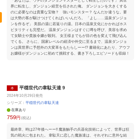
「あなたは、ウチのダンジョンマスターとして転生したのです」 異世
界に転生し、ダンジョン経営を任された俺。 ダンジョンを大きくする
のに必要なのは貴重な宝物？ 強いモンスター？ なんだか違うな。要
は大勢の客が駆けつけてくればいいんだろ。 「よし……温泉ダンジョ
ンを作るぞ」 美肌の湯に若返りの湯。日本の温泉文化にかかればホス
ピタリティも完璧だ。 温泉ダンジョンはすぐに噂を呼び、美容を求め
て女騎士や貴族令嬢が殺到。 女王様までもが目の色を変えて飛び込ん
でくる。 さらに、国家レベルの経済や外交に至るまで、温泉ダンジョ
ンは異世界に予想外の大変革をもたらしーー!? 書籍化にあたり、アウフ
お嬢様がダンジョンに初めて挑戦する、書き下ろしエピソードも収録！
平穏世代の韋駄天達 9
本
2024年10月29日
発売
シリーズ：
平穏世代の韋駄天達
在庫あり
759
円
(税込)
最終章、時は27年後へーー!! 魔族触手の兵器化技術によって、世界は狂
気の戦火に包まれた。 韋駄天に恋した魔族達は、それぞれに意外な結