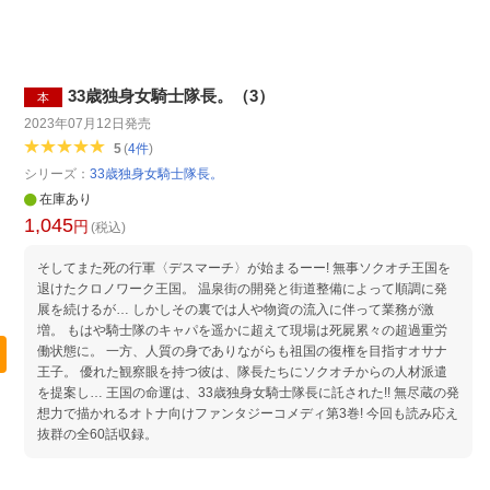
33歳独身女騎士隊長。（3）
本
2023年07月12日
発売
5
(
4
件
)
シリーズ：
33歳独身女騎士隊長。
在庫あり
1,045
円
(税込)
そしてまた死の行軍〈デスマーチ〉が始まるーー! 無事ソクオチ王国を
退けたクロノワーク王国。 温泉街の開発と街道整備によって順調に発
展を続けるが… しかしその裏では人や物資の流入に伴って業務が激
増。 もはや騎士隊のキャパを遥かに超えて現場は死屍累々の超過重労
働状態に。 一方、人質の身でありながらも祖国の復権を目指すオサナ
王子。 優れた観察眼を持つ彼は、隊長たちにソクオチからの人材派遣
を提案し… 王国の命運は、33歳独身女騎士隊長に託された!! 無尽蔵の発
想力で描かれるオトナ向けファンタジーコメディ第3巻! 今回も読み応え
抜群の全60話収録。