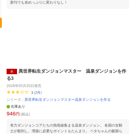
新刊でも攻めっぷりに変わりなし！
異世界転生ダンジョンマスター 温泉ダンジョンを作
本
る3
2026年05月20日
発売
3
(
2
件
)
シリーズ：
異世界転生ダンジョンマスター温泉ダンジョンを作る
在庫あり
946
円
(税込)
有力ダンジョンコアたちの熱視線集まる温泉ダンジョン。 各国の女騎
士が殺到し、増築に必要なポイントもたんまり。 ペタちゃんの飯困ら