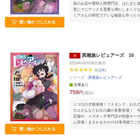
系のお店や透明人間専門店、はたまた
更にマニアック＆需要も満たしまくり
ミアさんの研究でアレな秘薬も作った
買い物かごに入れる
異種族レビュアーズ 10
本
2024年06月06日
発売
5
(
1
件
)
シリーズ：
異種族レビュアーズ
在庫あり
759
円
(税込)
ジゴロの才能発揮！？スタンク、お久の
ロエさんなどお久の嬢が多数登場！ 
店舗や、メガネっ子専門店や性癖オー
ん登場！まさかまさかの10巻突破でご
買い物かごに入れる