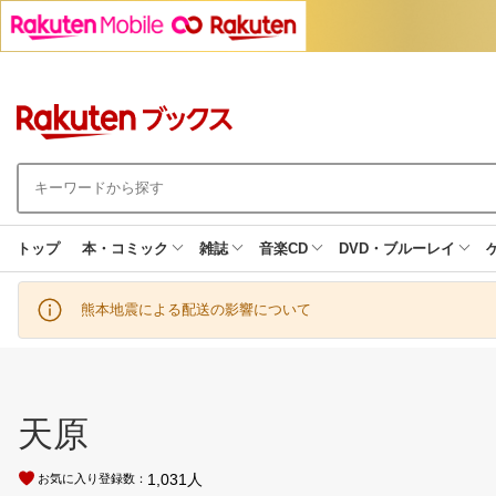
トップ
本・コミック
雑誌
音楽CD
DVD・ブルーレイ
熊本地震による配送の影響について
天原
1,031
人
お気に入り登録数：