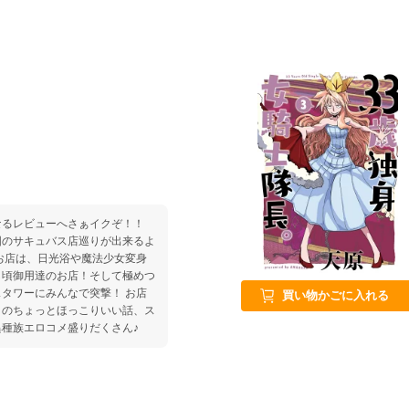
次なるレビューへさぁイクぞ！！
囲のサキュバス店巡りが出来るよ
お店は、日光浴や魔法少女変身
し頃御用達のお店！そして極めつ
タワーにみんなで突撃！ お店
買い物かごに入れる
とのちょっとほっこりいい話、ス
種族エロコメ盛りだくさん♪