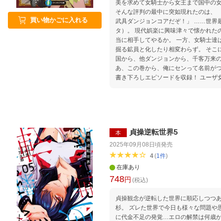
美を求めて女騎士から女王まで国中の
そんな評判の最中に突如現れたのは、 
買い物かごに入れる
武具ダンジョンコアだぞ！」 ……世界
タ）。 現代娯楽に興味津々で懐かれた
当に相手してやるか。 一方、女騎士達は折角泡風呂を作っても石鹸を
掘る鉱員と化したり相変わらず。 そこ
国から、他ダンジョンから、千客万来
あ、この巻から、俺にセンって名前がついた
書き下ろしエピソードを収録！ ユーザ
る。ヴィヒタ、叫ぶ。な一篇。
貞操逆転世界5
本
2025年09月08日頃
発売
4
(
1
件
)
在庫あり
748
円
(税込)
貞操観念が逆転した世界に順応しつつ
杉。 ズレた世界で今日も様々な問題や
に代金不足の発覚…エロの解禁は何歳か