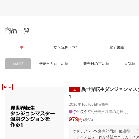
商品一覧
本
立ち読み（本）
電子書籍
新着順
発売日の新しい順
発売日の古い順
人気順
異世界転生ダンジョンマス
本
1
2026年10月09日頃
発売
予約受付中
(発売日以降のお届け)
979
円
(税込)
つぎラノ 2025 文庫部門第1位獲得！
ラノベデビュー作が待望のコミカライズ