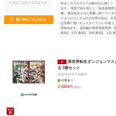
作る』のアルデヒドが鮮やかに描く！ 「よし……温泉ダンジョンを作
るぞ」 現世で命を落とし、転生後突然
俺。 俺を転生させた悪魔っ娘ーーペタ
ジョンにたくさんの人を呼び込み、大き
買い物かごに入れる
は宝物？強いモンスター？ いいや違う
営始めます。 反則級の異世界経営譚、開幕！
第3話 075 第4話 099 第5話 131 第
異世界転生ダンジョンマス
本
る 3冊セット
2026年04月下旬
発売
在庫あり
2,684
円
(税込)