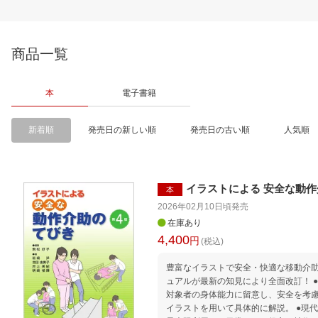
商品一覧
本
電子書籍
新着順
発売日の新しい順
発売日の古い順
人気順
イラストによる 安全な動作
本
2026年02月10日頃
発売
在庫あり
4,400
円
(税込)
豊富なイラストで安全・快適な移動介助
ュアルが最新の知見により全面改訂！ ●移動の際の介助に重点を置き、
対象者の身体能力に留意し、安全を考
イラストを用いて具体的に解説。 ●現