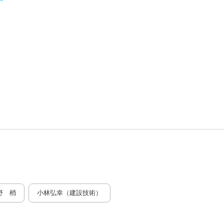
野 梢
小林弘幸（建設技術）