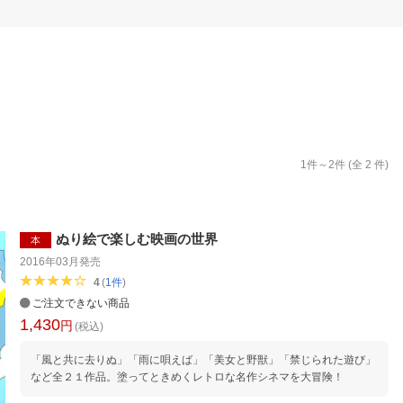
楽天チケット
エンタメニュース
推し楽
1
件～
2
件 (全
2
件)
ぬり絵で楽しむ映画の世界
本
2016年03月
発売
4
(
1
件
)
ご注文できない商品
1,430
円
(税込)
「風と共に去りぬ」「雨に唄えば」「美女と野獣」「禁じられた遊び」
など全２１作品。塗ってときめくレトロな名作シネマを大冒険！