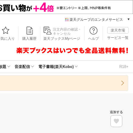
楽天グループのエンタメサービス
本/ゲーム/CD/DVD
注文内容の確認・
楽天市場
キャンセル
楽天ブックス
サービス一覧
お気に入り
購入履歴
楽天ブックスMyページ
ヘルプ
電子書籍
楽天Kobo
雑誌読み放題
楽天マガジン
放題
音楽配信
電子書籍(楽天Kobo)
R18+
音楽配信
楽天ミュージック
動画配信
楽天TV
動画配信ガイド
Rakuten PLAY
追加する
無料テレビ
Rチャンネル
チケット