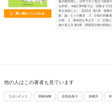
最大限利用し、日常ですぐ役立つ技術
な内容。 ●改訂第4版では、旧版まで
容を追加した。 【目次】 第1章 移動介助の基礎知識と注意点 1
買い物かごに入れる
総 論：ヒトの動き 2 介助の対象者
介助 1 基本的な考え方 2 介助に
者の支え方 第3章 障害別介助の特徴
傷（片麻痺・四肢麻痺） 2 脊髄損傷
害のある子ども 4 加齢による移動障
章 移動介助の実際 1 臥位のとらせ
のさせ方 3 寝返りのさせ方 4 
6 座位での移動 7 座位からの立ち
せ方 9 トランスファー（移乗） 1
介助 12 車椅子の操作および介助 
助 14 車椅子の利用 15 歩行補
他の人はこの
著者
も見ています
コガシゲノリ
明崎禎輝
吉田由美子
岩崎洋
井