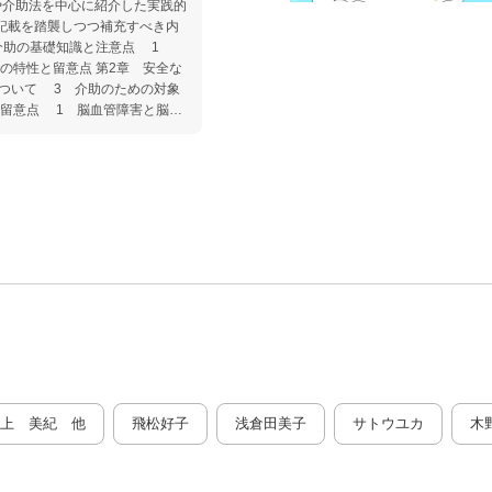
や介助法を中心に紹介した実践的
の記載を踏襲しつつ補充すべき内
の特性と留意点 第2章 安全な
ついて 3 介助のための対象
と留意点 1 脳血管障害と脳外
（対麻痺・四肢麻痺） 3 障
害 5 大腿骨近位部骨折 第4
方 2 ベッド上臥位での移動
起き上がりのさせ方 5 座位
上がらせ方 8 立位保持のさ
0 歩行介助 11 階段昇降の
13 屋外、悪路での車椅子の介
助具の使い方
上 美紀 他
飛松好子
浅倉田美子
サトウユカ
木