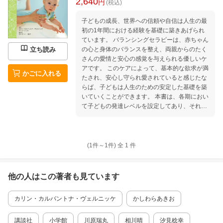
2,640
円
(税込)
子どもの成長、世界への信頼や自信は人生の最
初の1年間における経験を基礎に築きあげられ
ています。 バランシングセラピーは、赤ちゃん
の心と身体のバランスを整え、両親からのたく
立ち読み
さんの愛情と安心の感覚を与えられる優しいケ
アです。 このケアによって、基本的な欲求が満
かごに入れる
たされ、安心し守られ愛されていると感じたな
らば、子どもは人生のための安定した基礎を築
いていくことができます。 本書は、各期におい
て子どもの発達レベルを設定してあり、それに
合わせた手技とエクササイズを紹介していま
す。それぞれのエクササイズの終わりにはあな
たの赤ちゃんにどのような効果をもたらすのか
を述べています。 またそのエクササイズにマッ
(1件～
1
件)
全
1
件
チする、赤ちゃんが喜ぶような歌やリズムも紹
介してあり、子育てをしている両親にも楽しん
で、気軽に日常生活に取り入れられる内容にな
他の人はこの
著者
も見ています
っています。 序文 謝辞 はじめに 無理強いはし
ないこと この本について バランシングセラピ
カリン・カルバントナ・ヴェルニッケ
かしわらあきお
ーの中での圧の使い方とは？ バランシングセラ
ピーとは？ バランシングセラピーの誕生、効
果、限界 はじめる前に さあ、はじめましょ
講談社
小学館
川原瑞丸
相川晴
汐見稔幸