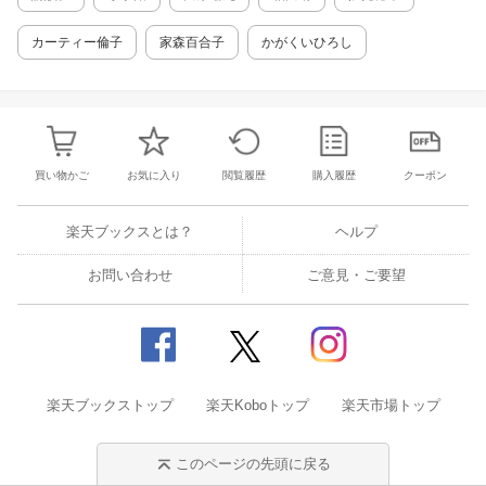
う！ ｛第一期：中心を見つける（最初の3ヶ
月）｝ あなたの赤ちゃんの現在の発達段階 エ
カーティー倫子
家森百合子
かがくいひろし
クササイズ 3-4ヶ月の赤ちゃんの発達指標 発達
を促すためのエクササイズ 子育てヒント：笑顔
リスト ママとパパのためのエクササイズ エネ
ルギー補給 あなたと赤ちゃんが達成してきたこ
と エクササイズ一覧 ｛第二期：動き出す（4-6
ヶ月）｝ あなたの赤ちゃんの現在の発達段階
買い物かご
お気に入り
閲覧履歴
購入履歴
クーポン
エクササイズ 6-7ヶ月の発達指標 発達を促すた
めのエクササイズ 子育てヒント：もっと休んで
エネルギー補給 ママとパパのためのエクササイ
楽天ブックスとは？
ヘルプ
ズ エネルギー補給 あなたと赤ちゃんが達成し
てきたこと 手順一覧 ｛第三期：周囲を発見す
お問い合わせ
ご意見・ご要望
る（7-9ヶ月）｝ あなたの赤ちゃんの現在の発
達段階 エクササイズ 9-10ヶ月の赤ちゃんの発
達指標 発達を促すためのエクササイズ 子育て
ヒント：どれだけ柔軟ですか？ ママとパパのた
めのエクササイズ エネルギー補給 あなたと赤
ちゃんが達成してきたこと 手順一覧 ｛第四
楽天ブックストップ
期：世界を征服する（10-12ヶ月）｝ あなたの
楽天Koboトップ
楽天市場トップ
赤ちゃんの現在の発達段階 赤ちゃんのためのエ
クササイズ 子育てヒント：小旅行 ママとパパ
このページの先頭に戻る
のためのエクササイズ エネルギー補給 あなた