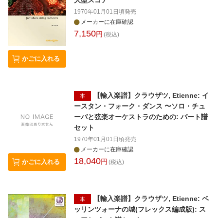
大型スコア
1970年01月01日頃
発売
メーカーに在庫確認
7,150
円
(税込)
かごに入れる
【輸入楽譜】クラウザツ, Etienne: イ
本
ースタン・フォーク・ダンス 〜ソロ・チュ
ーバと弦楽オーケストラのための: パート譜
セット
1970年01月01日頃
発売
メーカーに在庫確認
18,040
円
かごに入れる
(税込)
【輸入楽譜】クラウザツ, Etienne: ベ
本
ッリンツォーナの城(フレックス編成版): ス