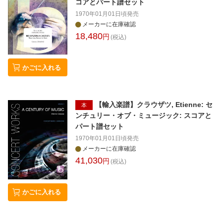
コアとパート譜セット
1970年01月01日頃
発売
メーカーに在庫確認
18,480
円
(税込)
かごに入れる
【輸入楽譜】クラウザツ, Etienne: セ
本
ンチュリー・オブ・ミュージック: スコアと
パート譜セット
1970年01月01日頃
発売
メーカーに在庫確認
41,030
円
(税込)
かごに入れる