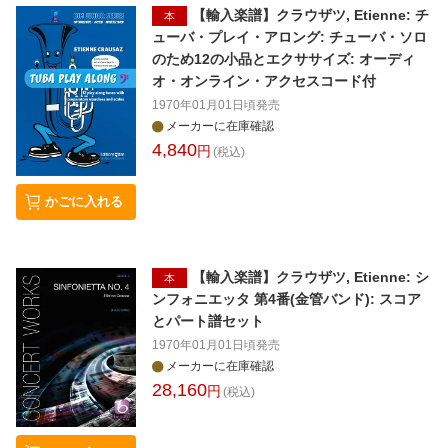
【輸入楽譜】クラウザツ, Etienne: チ
本
ューバ・プレイ・アロング: チューバ・ソロ
のため12の小品とエクササイズ: オーディ
オ・オンライン・アクセスコード付
1970年01月01日頃
発売
メーカーに在庫確認
4,840
円
(税込)
かごに入れる
【輸入楽譜】クラウザツ, Etienne: シ
本
ンフォニエッタ 第4番(金管バンド): スコア
とパート譜セット
1970年01月01日頃
発売
メーカーに在庫確認
28,160
円
(税込)