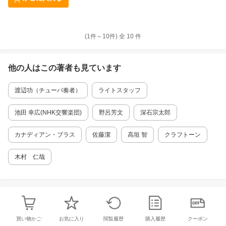
(1件～
10
件)
全
10
件
他の人はこの
著者
も見ています
渡辺功（チューバ奏者）
ライトスタッフ
池田 幸広(NHK交響楽団)
野呂芳文
深石宗太郎
カナディアン・ブラス
佐藤潔
高垣 智
クラフトーン
木村 仁哉
買い物かご
お気に入り
閲覧履歴
購入履歴
クーポン