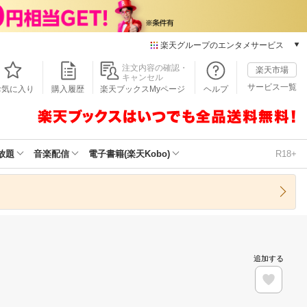
楽天グループのエンタメサービス
本/ゲーム/CD/DVD
注文内容の確認・
楽天市場
キャンセル
楽天ブックス
サービス一覧
お気に入り
購入履歴
楽天ブックスMyページ
ヘルプ
電子書籍
楽天Kobo
雑誌読み放題
楽天マガジン
放題
音楽配信
電子書籍(楽天Kobo)
R18+
音楽配信
楽天ミュージック
動画配信
楽天TV
動画配信ガイド
Rakuten PLAY
追加する
無料テレビ
Rチャンネル
チケット