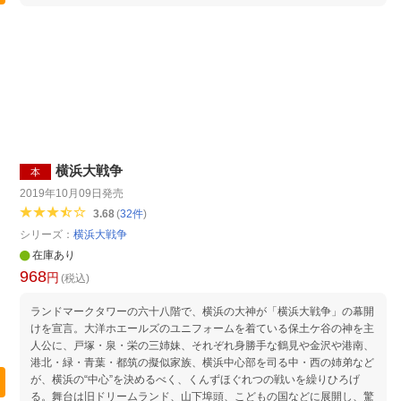
横浜大戦争
本
2019年10月09日
発売
3.68
(
32
件
)
シリーズ：
横浜大戦争
在庫あり
968
円
(税込)
ランドマークタワーの六十八階で、横浜の大神が「横浜大戦争」の幕開
けを宣言。大洋ホエールズのユニフォームを着ている保土ケ谷の神を主
人公に、戸塚・泉・栄の三姉妹、それぞれ身勝手な鶴見や金沢や港南、
港北・緑・青葉・都筑の擬似家族、横浜中心部を司る中・西の姉弟など
が、横浜の“中心”を決めるべく、くんずほぐれつの戦いを繰りひろげ
る。舞台は旧ドリームランド、山下埠頭、こどもの国などに展開し、驚