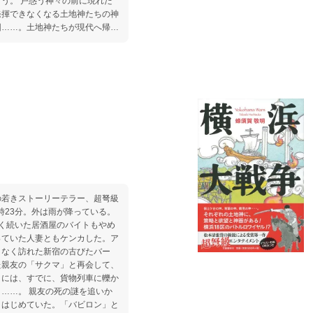
う。 戸惑う神々の前に現れた
発揮できなくなる土地神たちの神
団……。土地神たちが現代へ帰る
事件が発生し、土地神は奪還に乗
都筑ら神奈川を護っていた古の土
はいかに。そして保土ヶ谷の神た
ンメント再び！
の若きストーリーテラー、超弩級
時23分。外は雨が降っている。
く続いた居酒屋のバイトもやめ
っていた人妻ともケンカした。ア
となく訪れた新宿の古びたバー
た親友の「サクマ」と再会して、
きには、すでに、貨物列車に轢か
……。 親友の死の謎を追いか
きはじめていた。「バビロン」と