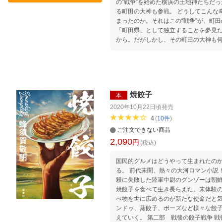
の“戦争”を始めた横浜の土地神たちだ
る町田の大神も参戦。 どうしてこんな
まったのか。それはこの“戦争”が、町
「町田県」として独立することを夢見た
から。だがしかし、その町田の大神も
った……。果たしてこの壮大な“戦争”
焼餃子
本
2020年10月22日頃
発売
4
(
10
件
)
ご注文できない商品
2,090
円
(税込)
国民的グルメはどうやって生まれたのか!? その起源が、いま明ら
る。 前代未聞、熱々の大河ロマン小説！ 第一部 餃子の女神降臨 首相暗
殺に失敗した陸軍中尉のグンゾーは朝
焼餃子を食べて生き長らえた。未体験
べ物を世に広めるのが新たな使命だと
ンドゥ、蒸餃子、ボーズなど様々な餃
えていく。 第二部 戦後の餃子戦争 戦後、日本に帰還した仲間達は散