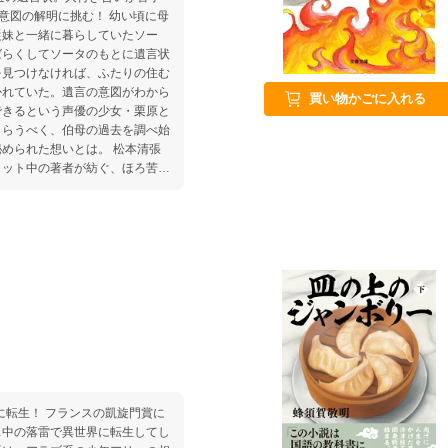
解明に挑む！ 幼い頃に母
従妹と一緒に暮らしていたソー
ばらくしてソータのもとに遺言状
を見つけなければ、ふたりの住む
かれていた。遺言の意図がわから
買い物かごに入れる
できるという声優の少女・栗原と
もらうべく、伯母の過去を調べ始
れた想いとは。 松本清張
ヒット中の著者が紡ぐ、ほろ苦く
の凱旋門賞に
ス中の落雷で異世界に転生してし