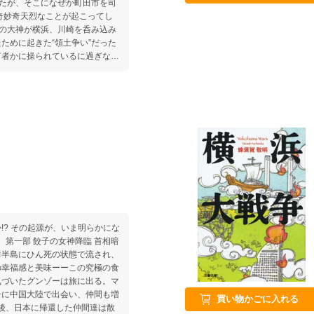
ったが、そこになぜか町田市を司
奇妙奇天烈なことが起こってし
田の大神が横浜、川崎を呑み込み
ために起きた“領土争い”だった
何者かに操られているに過ぎなか
の発端は何だったのか？
かにな
鮮半島にひん死の状態で流され、
の幸福感と美味ーーこの究極の食
気づいたグンゾーは旅に出る。マ
子に中国大陸で出会い、仲間も増
買い物かごに入れる