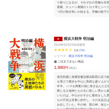
り散りになるが、それぞれの究極を目
香園、チェーン展開のミロク亭とシベ
つ巴の熱き戦いが始まる。究極の餃子
どこへ消えたのか。そして、鍵を握る
横浜大戦争 明治編
本
2019年02月23日頃
発売
3.8
(
7
件
)
シリーズ：
横浜大戦争 明治編
ご注文できない商品
1,980
円
(税込)
発売初週に有隣堂書店横浜駅西口店で総
を受けて横浜を中心に異様な盛り上が
年半。 ハマを興奮の渦に巻き込んだ土地神
興じる土地神たちの元に怪しい男から
いたのは、中心がかすかに紫色をした
ちの不安は見事に的中し、その水晶玉
み出していた。中の神、西の神、保土