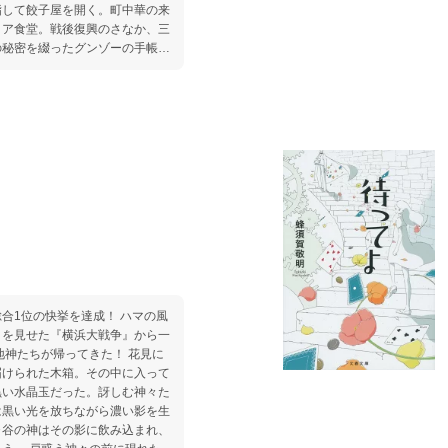
指して餃子屋を開く。町中華の来
リア食堂。戦後復興のさなか、三
の秘密を綴ったグンゾーの手帳は
のは冷凍餃子ーー。
合1位の快挙を達成！ ハマの風
りを見せた『横浜大戦争』から一
たちが帰ってきた！ 花見に
届けられた木箱。その中に入って
黒い水晶玉だった。訝しむ神々た
は黒い光を放ちながら濃い影を生
ヶ谷の神はその影に飲み込まれ、