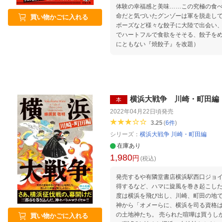
体験の幸福感と美味……この究極の食
命だと気づいたグンゾーは軍を脱走し
買い物かごに入れる
ボーズなど様々な餃子に大陸で出会い
でハートフルで食欲をそそる、餃子を
にともない『焼餃子』を改題）
横浜大戦争 川崎・町田編
本
2022年04月22日頃
発売
3.25
(
6
件
)
シリーズ：
横浜大戦争 川崎・町田編
在庫あり
1,980
円
(税込)
発売するや有隣堂書店横浜駅西口ジョイ
得するなど、ハマに旋風を巻き起こした
度は横浜を飛び出し、川崎、町田の地で
神から「オメーらに、横浜を司る資格
の土地神たち。 売られた喧嘩は買うし
買い物かごに入れる