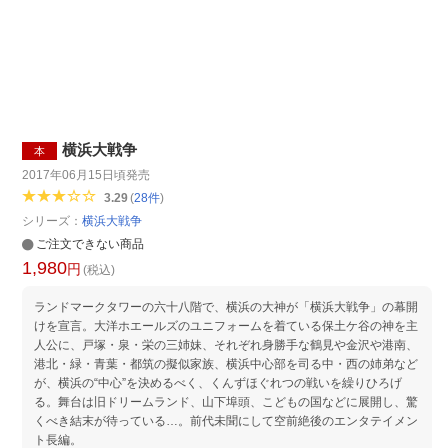
横浜大戦争
本
2017年06月15日頃
発売
3.29
(
28
件
)
シリーズ：
横浜大戦争
ご注文できない商品
1,980
円
(税込)
ランドマークタワーの六十八階で、横浜の大神が「横浜大戦争」の幕開
けを宣言。大洋ホエールズのユニフォームを着ている保土ケ谷の神を主
人公に、戸塚・泉・栄の三姉妹、それぞれ身勝手な鶴見や金沢や港南、
港北・緑・青葉・都筑の擬似家族、横浜中心部を司る中・西の姉弟など
が、横浜の“中心”を決めるべく、くんずほぐれつの戦いを繰りひろげ
る。舞台は旧ドリームランド、山下埠頭、こどもの国などに展開し、驚
くべき結末が待っている…。前代未聞にして空前絶後のエンタテイメン
ト長編。