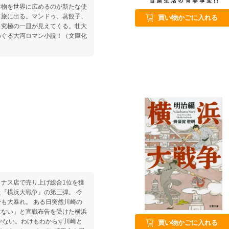
べ物を世界に広めるのが新たな使
て旅に出る。マンドゥ、蒸餃子、
買い物かごに入れる
、究極の一皿が見えてくる。壮大
めぐる大河ロマン小説！（文庫化
ナス店で売り上げ総合1位を獲
『横浜大戦争』の第三弾。 今
も大暴れ。 ある日突然川崎の
はない」と宣戦布告を受けた横浜
かない。わけもわからず川崎と
買い物かごに入れる