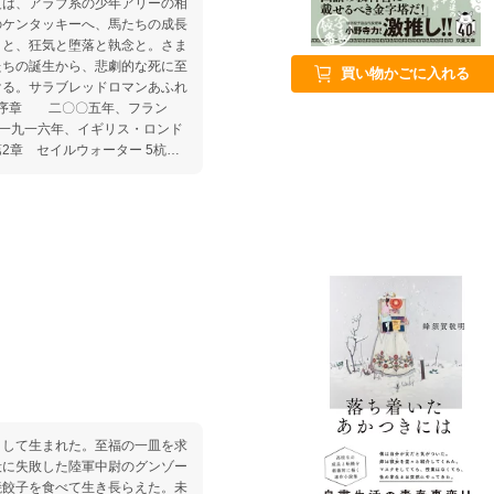
夏は、アラブ系の少年アリーの相
のケンタッキーへ、馬たちの成長
りと、狂気と堕落と執念と。さま
たちの誕生から、悲劇的な死に至
買い物かごに入れる
ける。サラブレッドロマンあふれ
1一九一六年、イギリス・ロンド
第2章 セイルウォーター 5杭を
 ディオスクロイ 8流転する金
）
うして生まれた。至福の一皿を求
殺に失敗した陸軍中尉のグンゾー
焼餃子を食べて生き長らえた。未