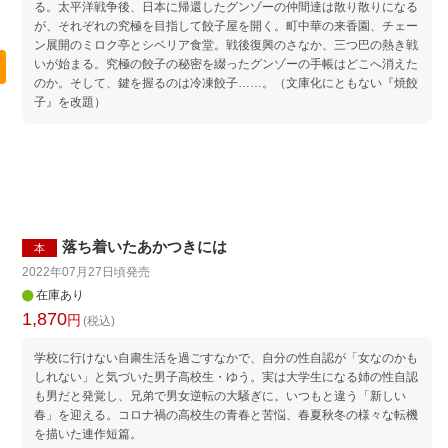
る。太平洋戦争後、日本に帰還したグンゾーの仲間達は散り散りになる
が、それぞれの究極を目指して餃子屋を開く。町中華の来香園、チェー
ン展開のミロク亭とシベリア食堂。戦後復興のさなか、三つ巴の熱き戦
いが始まる。究極の餃子の秘密を綴ったグンゾーの手帳はどこへ消えた
のか。そして、鍵を握るのは冷凍餃子……。（文庫化にともない『焼餃
子』を改題）
落ち着いたあかつきには
本
2022年07月27日頃
発売
在庫あり
1,870
円
(税込)
学校に行けない自粛生活を過ごすなかで、自分の性自認が「女なのかも
しれない」と気づいた男子高校生・ゆう。実は大学生になる姉の性自認
も男だと発覚し、兄弟で男女逆転の大騒ぎに。いつもと違う「新しい
春」を迎える。コロナ禍の高校生の青春と苦悩、春夏秋冬の様々な転機
を描いた連作短篇。