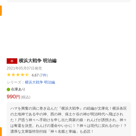
横浜大戦争 明治編
本
2021年05月07日
発売
4.67
(
7
件
)
シリーズ：
横浜大戦争 明治編
在庫あり
990
円
(税込)
ハマを興奮の渦に巻き込んだ『横浜大戦争』の続編が文庫化！横浜各区
の土地神である中の神、西の神、保土ケ谷の神が明治時代へ飛ばされ
た！戸惑う神々へ手助けを申し出た商家の娘・れんげが誘拐され、神々
は奪還を決意。れんげの運命やいかに！？神々は現代に戻れるのか！？
濃厚な文庫版特別付録「神々名鑑と掌編」も必読！