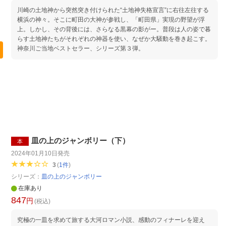
川崎の土地神から突然突き付けられた“土地神失格宣言”に右往左往する
横浜の神々。そこに町田の大神が参戦し、「町田県」実現の野望が浮
上。しかし、その背後には、さらなる黒幕の影がー。普段は人の姿で暮
らす土地神たちがそれぞれの神器を使い、なぜか大騒動を巻き起こす。
神奈川ご当地ベストセラー、シリーズ第３弾。
皿の上のジャンボリー（下）
本
2024年01月10日
発売
3
(
1
件
)
シリーズ：
皿の上のジャンボリー
在庫あり
847
円
(税込)
究極の一皿を求めて旅する大河ロマン小説、感動のフィナーレを迎え