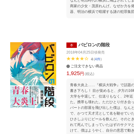
なんと明治時代の横浜に飛ばされてしま
商家の少女・茂原れんげ。なぜか力を
器、明治の横浜で暗躍する謎の犯罪集
方法を探る最中、れんげが誘拐される
り出す。そこに鎌倉、久良岐、橘樹、
地神たちも参戦し……。れんげの運命
ちは現代に帰ることができるのか。 時空を超えた神々の異能バトルが
繰り広げられる。超ド級のエンタテイ
バビロンの階段
本
2018年04月25日頃
発売
4
(
4
件
)
ご注文できない商品
1,925
円
(税込)
青春大炎上……『横浜大戦争』で話題
書き下ろし！ 目が覚めると、夕方の16
大学を中退して、仕送りもなく、2年近
た。携帯も壊れた。ただひとり付き合
パートの部屋を飛び出した僕は、なん
で、かつて天才児として名を馳せてい
ひさしぶりにビールを飲んだ。そのと
れて死んでしまっていたはずのサクマと
けて、僕はようやく、自分の意思で動