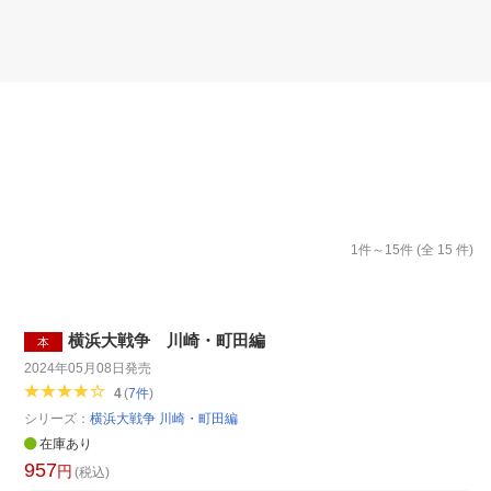
楽天チケット
エンタメニュース
推し楽
1
件～
15
件 (全
15
件)
横浜大戦争 川崎・町田編
本
2024年05月08日
発売
4
(
7
件
)
シリーズ：
横浜大戦争 川崎・町田編
在庫あり
957
円
(税込)