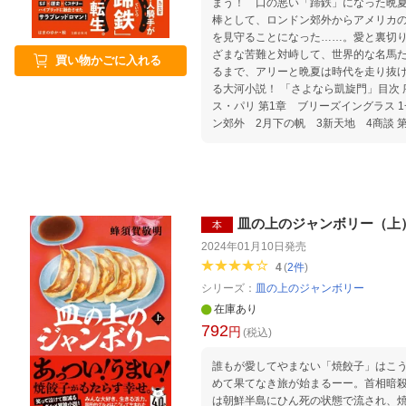
まう！ 口の悪い「蹄鉄」になった晩
棒として、ロンドン郊外からアメリカ
を見守ることになった……。愛と裏切
ざまな苦難と対峙して、世界的な名馬
買い物かごに入れる
るまで、アリーと晩夏は時代を走り抜
る大河小説！ 「さよなら凱旋門」目次 序章 二〇〇五年、フラン
ス・パリ 第1章 ブリーズイングラス 
ン郊外 2月下の帆 3新天地 4商談 
打つ 6夏の夜風 7約束の五月 第3章
9手作り 10再始動 11ふたつの星
皿の上のジャンボリー（上
本
2024年01月10日
発売
4
(
2
件
)
シリーズ：
皿の上のジャンボリー
在庫あり
792
円
(税込)
誰もが愛してやまない「焼餃子」はこ
めて果てなき旅が始まるーー。首相暗
は朝鮮半島にひん死の状態で流され、