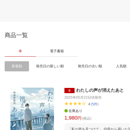
商品一覧
本
電子書籍
新着順
発売日の新しい順
発売日の古い順
人気順
わたしの声が消えたあと
本
2025年05月22日頃
発売
4
(
5
件
)
在庫あり
1,980
円
(税込)
「私の声を見つけて」 伯母から届いた