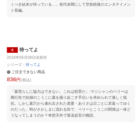
くべき結末が待っている…。前代未聞にして空前絶後のエンタテイメン
ト長編。
待ってよ
本
2018年06月08日頃
発売
シリーズ：
待ってよ
ご注文できない商品
836
円
(税込)
「墓荒らしに協力はできない。これは犯罪だ」-マジシャンのベリーは
興行先で妊婦のこうこに墓を掘り起こす手伝いを求められて激しく抵
抗。しかし墓穴から連れ出された老婆・ありさは日ごとに若返ってゆく
のだった。時がさかしまに流れる街で、ペリーとこうこの関係は一体ど
うなってしまうのか？奇想天外で落涙必至の物語。