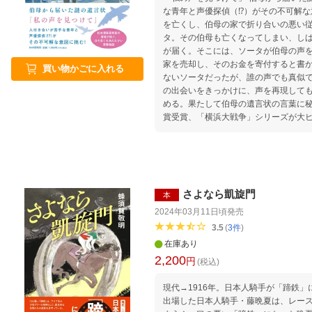
な青年と声優探偵（⁉）がその不可解な意図の
を亡くし、伯母の家で折り合いの悪い
タ。その伯母も亡くなってしまい、し
が届く。そこには、ソータが伯母の声
家を売却し、そのお金を寄付すると書
買い物かごに入れる
ないソータだったが、誰の声でも真似
の出会いをきっかけに、声を再現して
める。果たして伯母の遺言状の言葉に秘めら
賞受賞、「横浜大戦争」シリーズが大
もあたたかい青春物語。
さよなら凱旋門
本
2024年03月11日頃
発売
3.5
(
3
件
)
在庫あり
2,200
円
(税込)
現代→1916年。日本人騎手が「蹄鉄」に転生！ フランス
出場した日本人騎手・藤晩夏は、レー