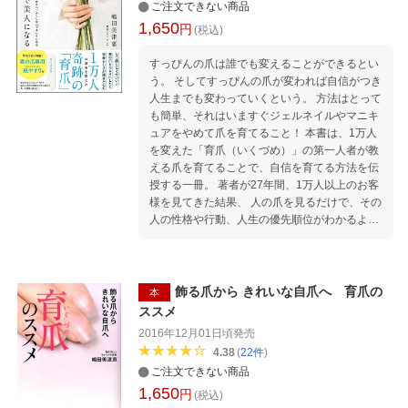
ご注文できない商品
1,650
円
(税込)
すっぴんの爪は誰でも変えることができるとい
う。 そしてすっぴんの爪が変われば自信がつき
人生までも変わっていくという。 方法はとって
も簡単、それはいますぐジェルネイルやマニキ
ュアをやめて爪を育てること！ 本書は、1万人
を変えた「育爪（いくづめ）」の第一人者が教
える爪を育てることで、自信を育てる方法を伝
授する一冊。 著者が27年間、1万人以上のお客
様を見てきた結果、 人の爪を見るだけで、その
人の性格や行動、人生の優先順位がわかるよう
になった。 たとえば「自信がない」「無意識に
嫌なことをしている」「自分より他人を優先し
ている」 「自分のことが好きではない」「強い
ストレスを感じている」など。 ネガティブな感
飾る爪から きれいな自爪へ 育爪の
本
情は爪の形や状態に表れるという。 ところが、
ススメ
そのような爪の持ち主もすっぴんの爪が美しく
2016年12月01日頃
発売
変わると、 ネガティブな意識が変わり、人生も
4.38
(
22
件
)
変わっていくことを目の当たりにしてきた。 そ
ご注文できない商品
れは数々の体験者が証明済み。 爪は1日の中で
1,650
一番多く目に入る体の部分。 だから無意識のう
円
(税込)