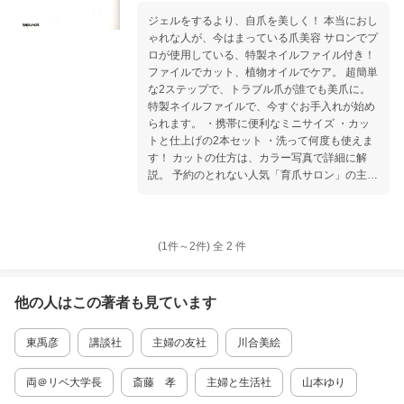
ちに、「爪＝自分」が潜在意識に刷り込まれて
いる。 その自分の分身である爪を育てることが
ジェルをするより、自爪を美しく！ 本当におし
できると、なぜか人生も思い通りにいくように
ゃれな人が、今はまっている爪美容 サロンでプ
なるという。 本書は爪にコンプレックスを持っ
ロが使用している、特製ネイルファイル付き！
ている人も、 もっと爪を美しくしたいと思って
ファイルでカット、植物オイルでケア。 超簡単
いる人も、 最近増加しているジェルネイルによ
な2ステップで、トラブル爪が誰でも美爪に。
って爪を痛めてしまった人も、 誰もが美しい爪
特製ネイルファイルで、今すぐお手入れが始め
になり女性としての自信を身につけることがで
られます。 ・携帯に便利なミニサイズ ・カッ
きるようになる一冊。
トと仕上げの2本セット ・洗って何度も使えま
す！ カットの仕方は、カラー写真で詳細に解
説。 予約のとれない人気「育爪サロン」の主宰
者が、 常識をくつがえす、画期的なメソッドを
初公開。 一度読むだけで、あなたの爪が一生変
わる。 爪から始める、心と身体を元気にするナ
チュラル健康法。 著者より 「年齢や性別に関
(1件～
2
件)
全
2
件
係なく、誰でも必ず美しい爪になれます。 爪を
大事にする気持ちが芽生え、自信がつき、心も
豊かになります。 爪を育てることは、ありのま
他の人はこの
著者
も見ています
まの自分を育てることなのです」 こんなあなた
に ・深爪しがちで爪が短い ・爪を噛む癖がや
東禹彦
講談社
主婦の友社
川合美絵
められない ・ネイルサロンに行っている暇がな
い ・ジェルをしたら爪がぼろぼろに 自宅で自
分でできる育爪、いますぐ始めてみませんか。
両＠リベ大学長
斎藤 孝
主婦と生活社
山本ゆり
＊57歳女性が育爪にチャレンジ。 その見事な b