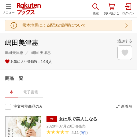
メニュー
熊本地震による配送の影響について
嶋田美津惠
追加する
嶋田美津惠
嶋田 美津惠
148
人
お気に入り登録数：
商品一覧
本
電子書籍
注文可能商品のみ
新着順
女は爪で美人になる
本
2020年07月20日頃
発売
4.11
(
9
件
)