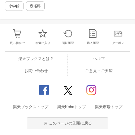
efore&after の写真は本書で！ ＜b＞
小学館
森拓郎
あなたは自分の爪に自信がありますか？＜/b＞
＜b＞爪の形は変わらないものだと
思っていませんか？＜/b＞ ＜b＞長
い爪こそきれい！ と思っていませんか？＜/b
＞ ＜b＞どんな爪でも、きれいにす
ることができます。＜/b＞ ●はじめに 「育爪
買い物かご
お気に入り
閲覧履歴
購入履歴
クーポン
（いくづめ）」って何ですか？ ●第1章 健康
で美しい爪とは 爪に関する基礎知識
爪はこんなふうにできています
楽天ブックスとは？
ヘルプ
「健康で美しい爪」の8つの特徴 ●第2章 育爪
を始めましょう 健康で美しい爪を育てる5つの
お問い合わせ
ご意見・ご要望
方法 ●第3章 もっときれいにするためのヒン
ト 薄皮の処理について 爪の
こと、もっと知りたい！ Q＆A 実
践！ 57歳・女性が育爪にチャレンジ！
楽天ブックストップ
楽天Koboトップ
楽天市場トップ
このページの先頭に戻る