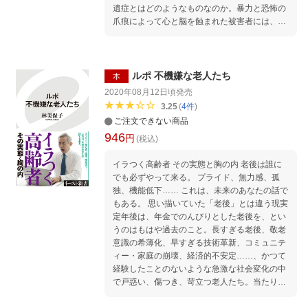
遺症とはどのようなものなのか。暴力と恐怖の
爪痕によって心と脳を蝕まれた被害者には、フ
ラッシュバック、自律神経失調、感情鈍麻、ひ
きこもり等々、さまざまな症状が表れる。 夫の
DVで傷つき別れた後から心身の変調に悩まさ
れる妻、親の暴力を目の前で見聞きして育ち成
ルポ 不機嫌な老人たち
本
長後もフラッシュバックに襲われる面前DVの
2020年08月12日頃
発売
子ども、被害者支援団体、精神科医に取材し、
3.25
(
4
件
)
その複雑なメカニズムを明らかにする。DV後
ご注文できない商品
遺症の理解から自分を取り戻す第一歩がはじま
946
円
る！ 第1章 父の暴言・暴力におびえる母娘 第
(税込)
2章 離婚後に壊れていった母 第3章 男性が
イラつく高齢者 その実態と胸の内 老後は誰に
怖いーー暴力のダメージで男性恐怖症に 第4
でも必ずやって来る。 プライド、無力感、孤
章 親子関係がきしむーー母子にあらわれる心
独、機能低下…… これは、未来のあなたの話で
身の変調 第5章 二重のトラウマーー子ども時
もある。 思い描いていた「老後」とは違う現実
代の虐待と夫からの暴力 第6章 元夫の支配か
定年後は、年金でのんびりとした老後を、とい
ら抜け出せないーーコントロールで判断力を奪
うのはもはや過去のこと。長すぎる老後、敬老
われる 第7章 子どもを苦しめつづける面前暴
意識の希薄化、早すぎる技術革新、コミュニテ
力ーー怒鳴り声でフラッシュバックする 第8
ィー・家庭の崩壊、経済的不安定……、かつて
章 被害者支援から見えてくるDV問題の実態
経験したことのないような急激な社会変化の中
第9章 DV後遺症ーー脳・心・体も影響を受け
で戸惑い、傷つき、苛立つ老人たち。当たり前
る
としてきた価値観がことごとく否定され、「暴