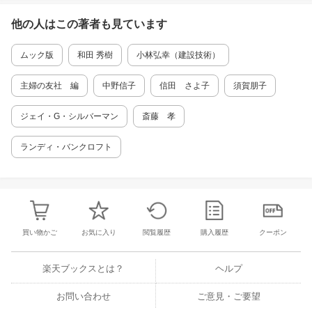
人がいない~孤立死の後始末~ 第五章 子どもが
下”の狭間でーー 終章 長い老後を機嫌よく生
自立しない~増える年金パラサイト~ 第六章 住
きるには おわりに
他の人はこの
著者
も見ています
む家がない~ハウジングプアの悲惨~ 第七章 介
護施設が足りない~施設不足によって生まれた
ムック版
和田 秀樹
小林弘幸（建設技術）
グレーゾーン~ 第八章 お金が戻ってこない~ね
らわれる老後資金~ 第九章 ローンが終わらない
~住み慣れた我が家は砂上の楼閣~ 終章 難民化
主婦の友社 編
中野信子
信田 さよ子
須賀朋子
する老人たち
ジェイ・G・シルバーマン
斎藤 孝
ランディ・バンクロフト
買い物かご
お気に入り
閲覧履歴
購入履歴
クーポン
楽天ブックスとは？
ヘルプ
お問い合わせ
ご意見・ご要望