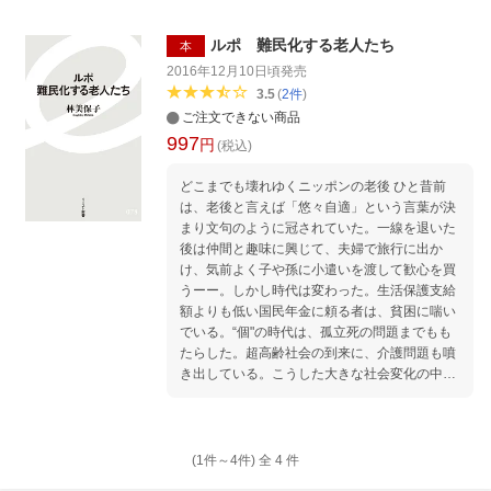
走老人」、「困った高齢者」、「わがまま老
人」といった言葉で揶揄され、社会問題として
センセーショナルに取り上げられる、彼らの本
ルポ 難民化する老人たち
本
当の胸の内とは。その被害と実情を、被害者、
2016年12月10日頃
発売
専門家、高齢者への丹念な取材から読み解く。
3.5
(
2
件
)
【目次】 はじめに 第一章 従業員を悩ますシ
ご注文できない商品
ルバークレーマーたち --なぜ、高齢者の客は
997
円
イラついているのかーー 第二章 ネットに呑み
(税込)
込まれる人々 --デジタルシニアの落とし穴ー
どこまでも壊れゆくニッポンの老後 ひと昔前
ー 第三章 場違いの現役感をまき散らす元管理
は、老後と言えば「悠々自適」という言葉が決
職たち --なぜ、普通のお年寄りになれないの
まり文句のように冠されていた。一線を退いた
かーー 第四章 寂しいお年寄りたち --口をつ
後は仲間と趣味に興じて、夫婦で旅行に出か
ぐむ男性、しゃべり続ける女性ーー 第五章 老
け、気前よく子や孫に小遣いを渡して歓心を買
成しない老人たち --“元気”と“機能低下”の狭間
うーー。しかし時代は変わった。生活保護支給
でーー 終章 長い老後を機嫌よく生きるには
額よりも低い国民年金に頼る者は、貧困に喘い
おわりに 【目次】 はじめに 第一章 従業員を
でいる。“個"の時代は、孤立死の問題までもも
悩ますシルバークレーマーたち --なぜ、高齢
たらした。超高齢社会の到来に、介護問題も噴
者の客はイラついているのかーー 第二章 ネッ
き出している。こうした大きな社会変化の中
トに呑み込まれる人々 --デジタルシニアの落
で、立ちすくみ右往左往する高齢者たちを丹念
とし穴ーー 第三章 場違いの現役感をまき散ら
に取材したルポルタージュ。 ◎目次 第一章 年
す元管理職たち --なぜ、普通のお年寄りにな
金が足りない~底をつく老後資金~ 第二章 自分
れないのかーー 第四章 寂しいお年寄りたち
の時間がない~ケアメンはつらいよ~ 第三章 仕
--口をつぐむ男性、しゃべり続ける女性ーー 第
(1件～
4
件)
全
4
件
事がない~フリーランスの末路~ 第四章 頼れる
五章 老成しない老人たち --“元気”と“機能低