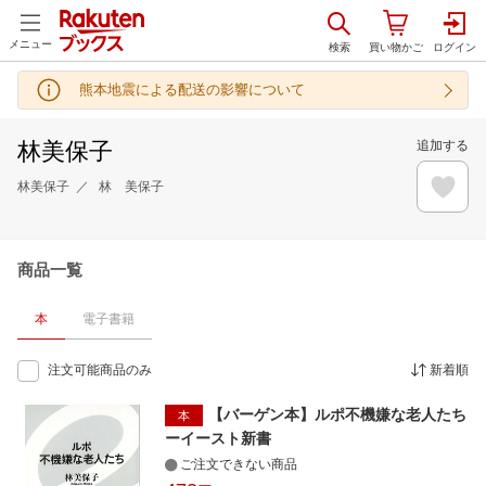
メニュー
熊本地震による配送の影響について
林美保子
追加する
林美保子
林 美保子
商品一覧
本
電子書籍
注文可能商品のみ
新着順
【バーゲン本】ルポ不機嫌な老人たち
本
ーイースト新書
ご注文できない商品