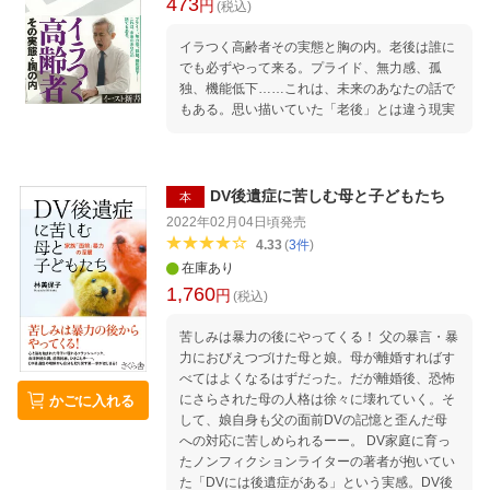
473
円
(税込)
イラつく高齢者その実態と胸の内。老後は誰に
でも必ずやって来る。プライド、無力感、孤
独、機能低下……これは、未来のあなたの話で
もある。思い描いていた「老後」とは違う現実
DV後遺症に苦しむ母と子どもたち
本
2022年02月04日頃
発売
4.33
(
3
件
)
在庫あり
1,760
円
(税込)
苦しみは暴力の後にやってくる！ 父の暴言・暴
力におびえつづけた母と娘。母が離婚すればす
べてはよくなるはずだった。だが離婚後、恐怖
にさらされた母の人格は徐々に壊れていく。そ
かごに入れる
して、娘自身も父の面前DVの記憶と歪んだ母
への対応に苦しめられるーー。 DV家庭に育っ
たノンフィクションライターの著者が抱いてい
た「DVには後遺症がある」という実感。DV後