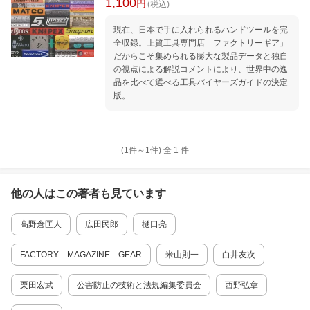
1,100
円
(税込)
現在、日本で手に入れられるハンドツールを完
全収録。上質工具専門店「ファクトリーギア」
だからこそ集められる膨大な製品データと独自
の視点による解説コメントにより、世界中の逸
品を比べて選べる工具バイヤーズガイドの決定
版。
(1件～
1
件)
全
1
件
他の人はこの
著者
も見ています
高野倉匡人
広田民郎
樋口亮
FACTORY MAGAZINE GEAR
米山則一
白井友次
栗田宏武
公害防止の技術と法規編集委員会
西野弘章