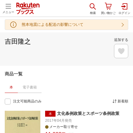
メニュー
熊本地震による配送の影響について
吉田隆之
追加する
商品一覧
本
電子書籍
注文可能商品のみ
新着順
文化条例政策とスポーツ条例政策
本
2017年04月
発売
メーカー取り寄せ