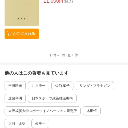
11,000
円
(税込)
かごに入れる
(1件～
1
件)
全
1
件
他の人はこの
著者
も見ています
吉田勝光
井上洋一
佐伯 葉子
リンダ・フラナガン
遠藤利明
日本スポーツ政策推進機構
大阪成蹊大学スポーツイノベーション研究所
木田悟
大河 正明
菊幸一