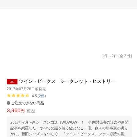
楽天チケット
エンタメニュース
推し楽
1
件～
2
件 (全
2
件)
ツイン・ピークス シークレット・ヒストリー
本
2017年07月28日頃
発売
4.5
(
2
件
)
ご注文できない商品
3,960
円
(税込)
2017年7月〜新シーズン放送（WOWOW）！ 事件関係者の証言や新聞
記事を網羅した、すべての謎を解く鍵となる一冊。数々の新事実が明ら
かに。新旧シーズンをつなぐ、『ツイン・ピークス』ファン必読の書。