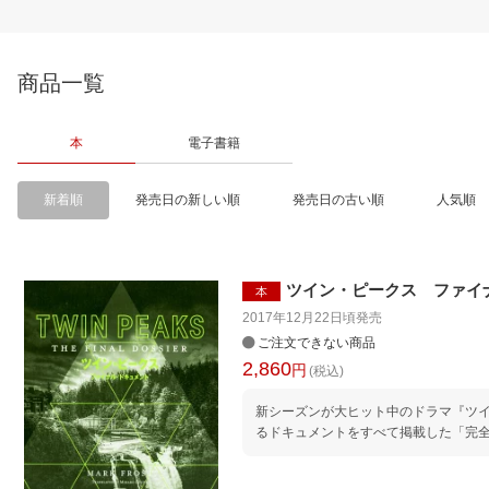
商品一覧
本
電子書籍
新着順
発売日の新しい順
発売日の古い順
人気順
ツイン・ピークス ファイ
本
2017年12月22日頃
発売
ご注文できない商品
2,860
円
(税込)
新シーズンが大ヒット中のドラマ『ツ
るドキュメントをすべて掲載した「完