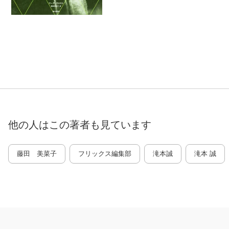
他の人はこの
著者
も見ています
藤田 美菜子
フリックス編集部
滝本誠
滝本 誠