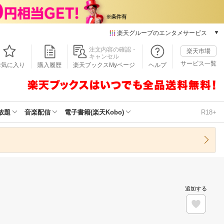
楽天グループのエンタメサービス
本/ゲーム/CD/DVD
注文内容の確認・
楽天市場
キャンセル
楽天ブックス
サービス一覧
お気に入り
購入履歴
楽天ブックスMyページ
ヘルプ
電子書籍
楽天Kobo
雑誌読み放題
楽天マガジン
放題
音楽配信
電子書籍(楽天Kobo)
R18+
音楽配信
楽天ミュージック
動画配信
楽天TV
動画配信ガイド
Rakuten PLAY
追加する
無料テレビ
Rチャンネル
チケット