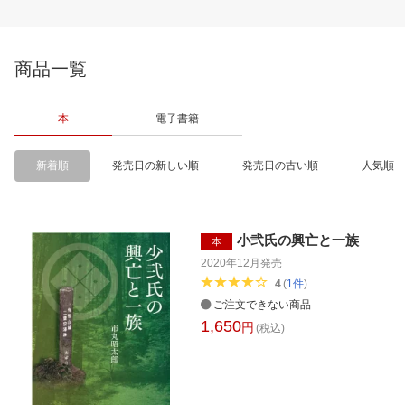
商品一覧
本
電子書籍
新着順
発売日の新しい順
発売日の古い順
人気順
小弐氏の興亡と一族
本
2020年12月
発売
4
(
1
件
)
ご注文できない商品
1,650
円
(税込)