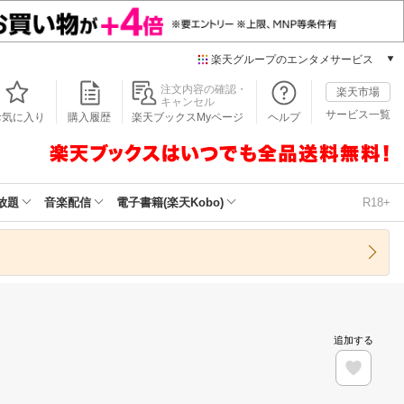
楽天グループのエンタメサービス
本/ゲーム/CD/DVD
注文内容の確認・
楽天市場
キャンセル
楽天ブックス
サービス一覧
お気に入り
購入履歴
楽天ブックスMyページ
ヘルプ
電子書籍
楽天Kobo
雑誌読み放題
楽天マガジン
放題
音楽配信
電子書籍(楽天Kobo)
R18+
音楽配信
楽天ミュージック
動画配信
楽天TV
動画配信ガイド
Rakuten PLAY
追加する
無料テレビ
Rチャンネル
チケット