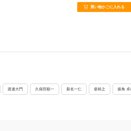
買い物かごに入れる
渡邊大門
久保田順一
新名一仁
柴裕之
振角 卓