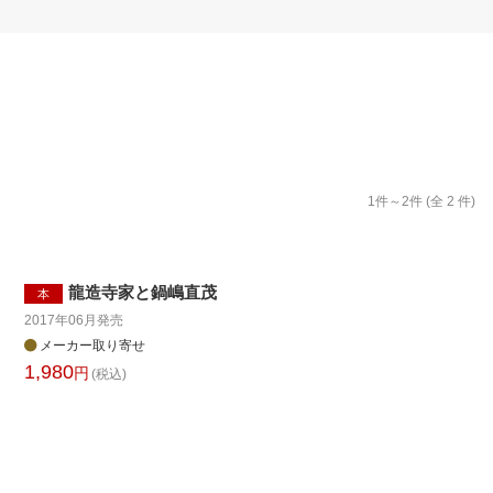
楽天チケット
エンタメニュース
推し楽
1
件～
2
件 (全
2
件)
龍造寺家と鍋嶋直茂
本
2017年06月
発売
メーカー取り寄せ
1,980
円
(税込)