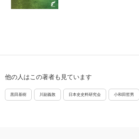
他の人はこの
著者
も見ています
黒田基樹
川副義敦
日本史史料研究会
小和田哲男