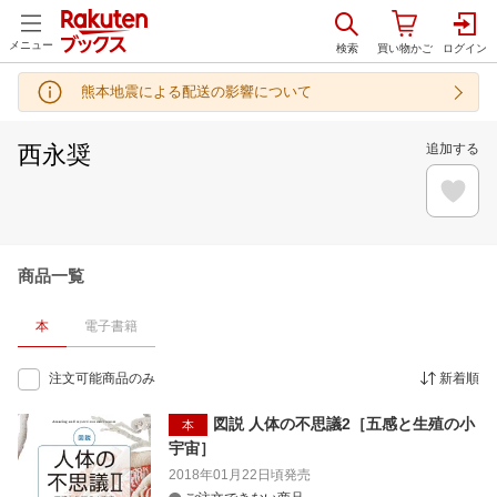
メニュー
熊本地震による配送の影響について
西永奨
追加する
商品一覧
本
電子書籍
注文可能商品のみ
新着順
図説 人体の不思議2［五感と生殖の小
本
宇宙］
2018年01月22日頃
発売