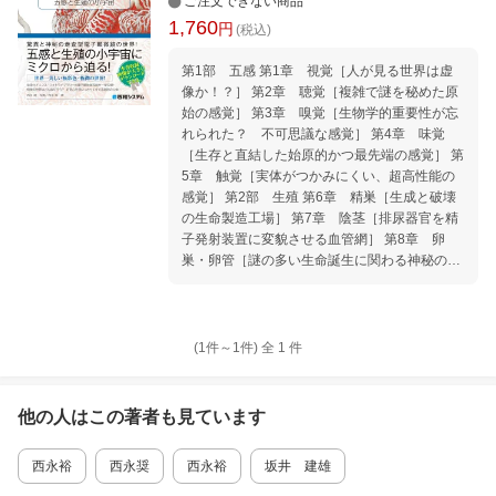
ご注文できない商品
1,760
円
(税込)
第1部 五感 第1章 視覚［人が見る世界は虚
像か！？］ 第2章 聴覚［複雑で謎を秘めた原
始の感覚］ 第3章 嗅覚［生物学的重要性が忘
れられた？ 不可思議な感覚］ 第4章 味覚
［生存と直結した始原的かつ最先端の感覚］ 第
5章 触覚［実体がつかみにくい、超高性能の
感覚］ 第2部 生殖 第6章 精巣［生成と破壊
の生命製造工場］ 第7章 陰茎［排尿器官を精
子発射装置に変貌させる血管網］ 第8章 卵
巣・卵管［謎の多い生命誕生に関わる神秘の器
官］ 第9章 子宮［謎と神秘に包まれた生命誕
生の舞台］
(1件～
1
件)
全
1
件
他の人はこの
著者
も見ています
西永裕
西永奨
西永裕
坂井 建雄