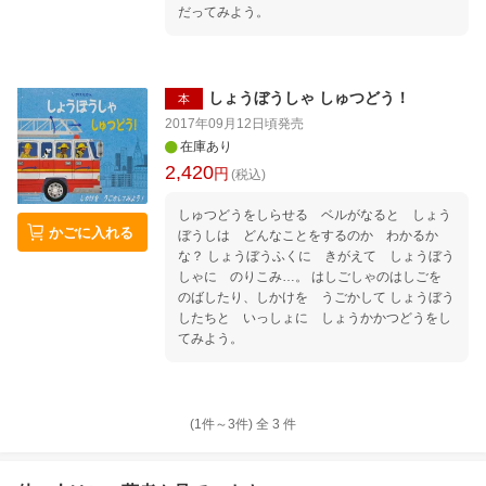
だってみよう。
しょうぼうしゃ しゅつどう！
本
2017年09月12日頃
発売
在庫あり
2,420
円
(税込)
しゅつどうをしらせる ベルがなると しょう
かごに入れる
ぼうしは どんなことをするのか わかるか
な？ しょうぼうふくに きがえて しょうぼう
しゃに のりこみ…。 はしごしゃのはしごを
のばしたり、しかけを うごかして しょうぼう
したちと いっしょに しょうかかつどうをし
てみよう。
(1件～
3
件)
全
3
件