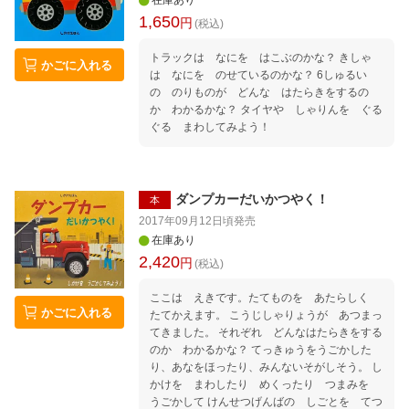
在庫あり
1,650
円
(税込)
トラックは なにを はこぶのかな？ きしゃ
かごに入れる
は なにを のせているのかな？ 6しゅるい
の のりものが どんな はたらきをするの
か わかるかな？ タイヤや しゃりんを ぐる
ぐる まわしてみよう！
ダンプカーだいかつやく！
本
2017年09月12日頃
発売
在庫あり
2,420
円
(税込)
ここは えきです。たてものを あたらしく
かごに入れる
たてかえます。 こうじしゃりょうが あつまっ
てきました。 それぞれ どんなはたらきをする
のか わかるかな？ てっきゅうをうごかした
り、あなをほったり、みんないそがしそう。 し
かけを まわしたり めくったり つまみを
うごかして けんせつげんばの しごとを てつ