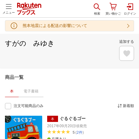
メニュー
熊本地震による配送の影響について
すがの みゆき
追加する
商品一覧
本
電子書籍
注文可能商品のみ
新着順
ぐるぐるゴー
本
2017年09月20日頃
発売
5
(
2
件
)