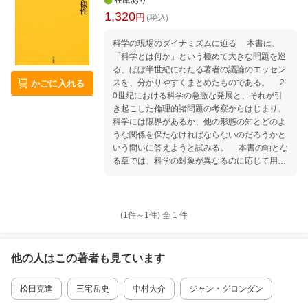
在庫あり
1,320
円
(税込)
科学の現場のダイナミズムに迫る 本書は、
「科学とは何か」という極めて大きな問題を巡
る、ほぼ半世紀にわたる著者の議論のエッセン
スを、分かりやすくまとめたものである。 2
かごに入れる
0世紀における科学の急激な発展と、それが引
き起こした倫理的諸問題の考察からはじまり、
科学には限界があるか、他の形態の知とどのよ
うな関係を保たなければならないのだろうかと
いう問いに答えようと試みる。 本書の軸とな
る章では、科学の対象が異なるのに応じて用い
られる方法も多様になるが、この多様性によっ
て提起される問題の柔軟性にもかかわらず、科
学の内に見出される統一性とは何を意味してい
るのか、そして、数理科学と経験科学という科
(1件～
1
件)
全
1
件
学的知識の二つのタイプの対象および方法の相
違、それらの間の関係が論じられる。
他の人はこの
著者
も見ています
松田克進
三宅岳史
中村大介
ジャン・グロンダン