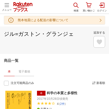
メニュー
熊本地震による配送の影響について
ジル=ガストン・グランジェ
追加する
商品一覧
本
電子書籍
注文可能商品のみ
新着順
科学の本質と多様性
本
2017年10月28日頃
発売
4
(
2
件
)