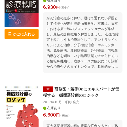
在庫あり
6,930
円
(税込)
がん治療の進歩に伴い、避けて通れない課題と
して標準化が進む腫瘍循環器学。本書は、日本
における第一線のプロフェッショナルが集結
かごに入れる
し、最新の診療戦略を解説しました。 心血管障
害を起こしうる治療法として、アントラサイク
リンによる治療、分子標的治療、ホルモン療
法、免疫療法、放射線療法、外科療法、内視鏡
治療などを網羅。いま臨床現場で求められてい
る情報を凝縮し、症例ベースの解説により診断
から治療介入のタイミングまで、具体的かつ実
践的な指針を提示します。 がんサバイバーの心
血管リスク管理や、腫瘍循環器と関連する様々
な学際領域の最新情報も紹介。がん治療に携わ
るすべての循環器医、腫瘍医の先生におすすめ
研修医・若手Dr.にエキスパートが伝
本
する一冊です。 1章 総 論 1 がん治療前マネジ
授する 循環器診療のロジック
メント がん治療前の心血管合併症と発症予防
2017年10月10日頃
発売
2 がん治療中マネジメント がん治療中の心血
在庫あり
管合併症のフォロー，および診断と治療 2章
6,600
円
治療別マネジメント 1 Traditional Therapy 1
(税込)
アントラサイクリン系〜心筋毒性 2 5-FUを投
与した症例における虚血性心疾患，ワルファリ
東大病院循環器内科の豊富な症例をもとに，熟