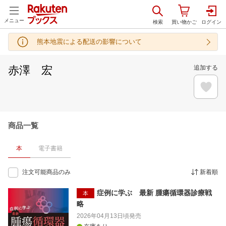
メニュー
熊本地震による配送の影響について
赤澤 宏
追加する
商品一覧
本
電子書籍
注文可能商品のみ
新着順
症例に学ぶ 最新 腫瘍循環器診療戦
本
略
2026年04月13日頃
発売