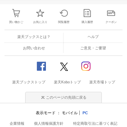
血圧学と腫瘍循環器 3 腫瘍脳卒中学と腫瘍循環
器 4 高齢者がん患者をどう治療していく
か：“老年”腫瘍循環器の視点 5 小児腫瘍学と腫
瘍循環器学 6 腫瘍産婦人科学における腫瘍循環
買い物かご
お気に入り
閲覧履歴
購入履歴
クーポン
器医の役割 7 腫瘍循環器薬学
楽天ブックスとは？
ヘルプ
お問い合わせ
ご意見・ご要望
楽天ブックストップ
楽天Koboトップ
楽天市場トップ
このページの先頭に戻る
表示モード
モバイル
PC
企業情報
個人情報保護方針
特定商取引法に基づく表記