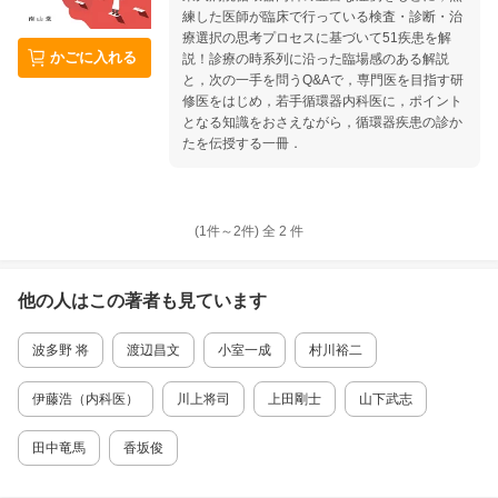
ンとの関連 3 シスプラチンと血栓症 4 シク
練した医師が臨床で行っている検査・診断・治
ロホスファミドを投与した症例 2 分子標的薬
療選択の思考プロセスに基づいて51疾患を解
かごに入れる
1 HER2阻害薬を投与した症例における心筋毒
説！診療の時系列に沿った臨場感のある解説
性 2 血管新生阻害薬を投与した症例における
と，次の一手を問うQ&Aで，専門医を目指す研
心血管毒性 3 遺伝子変異陽性肺がん：チロシ
修医をはじめ，若手循環器内科医に，ポイント
ンキナーゼ阻害薬を投与した症例における心筋
となる知識をおさえながら，循環器疾患の診か
毒性および血栓症 4 TKIを投与した症例にお
たを伝授する一冊．
ける肺高血圧 5 プロテアソーム阻害薬の心血
管毒性 6 BRAF／MEK阻害薬，PI3K阻害薬に
よる心筋毒性，高血圧 7 FLT3，BTK阻害薬を
投与した症例における不整脈，QT延長 3 ホル
(1件～
2
件)
全
2
件
モン療法 1 前立腺がん：アンドロゲン遮断療
法と心血管合併症 2 乳がん：ホルモン療法を
施行した症例における血栓症，心毒性 4 免疫療
他の人はこの
著者
も見ています
法 免疫チェックポイント阻害薬を投与した症
例における心筋炎 5 放射線療法 放射線療法を
波多野 将
渡辺昌文
小室一成
村川裕二
施行した症例における心血管合併症 6 外科療法
外科療法における周術期合併症 7 内視鏡治療
内視鏡治療施行例における腫瘍循環器 3章
伊藤浩（内科医）
川上将司
上田剛士
山下武志
がんサバイバー がんサバイバーにおける心血
管リスクとその管理 4章 学際領域における最
田中竜馬
香坂俊
新情報 1 腫瘍腎臓病学・腫瘍循環器学：がん診
療において注意すべき腎障害と心障害 2 腫瘍高