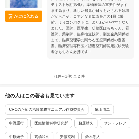
テキスト改訂第4版。薬物療法の重要性がます
ます高まり、新しい知見が日々もたされる領域
かごに入れる
だからこそ、コアとなる知識をこの1冊に凝
縮。よりコンパクトに、よりわかりやすくなり
ました。医師、医学生、研修医はもちろん、看
護師、薬剤師、臨床検査技師、製薬企業関係者
まで、臨床薬理学に関わる医療関係者の定番
書。臨床薬理専門医／認定薬剤師認定試験受験
者はもちろん必携です！
(1件～
2
件)
全
2
件
他の人はこの
著者
も見ています
CRCのための治験業務マニュアル作成委員会
亀山周二
中野重行
医療情報科学研究所
藤居靖久
サン・フレア
中原綾子
高橋和久
安藤克利
鈴木彰人