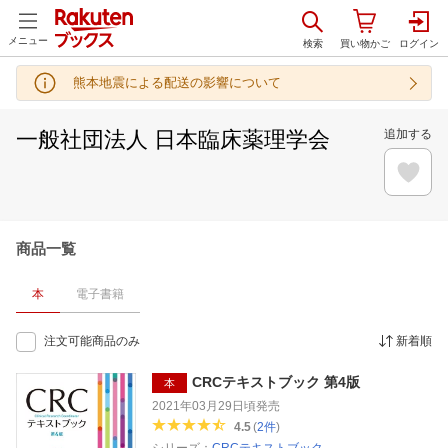
メニュー
熊本地震による配送の影響について
一般社団法人 日本臨床薬理学会
追加する
商品一覧
本
電子書籍
注文可能商品のみ
新着順
CRCテキストブック 第4版
本
2021年03月29日頃
発売
4.5
(
2
件
)