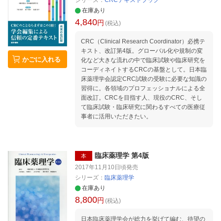
シリーズ：
CRCテキストブック
在庫あり
4,840
円
(税込)
CRC（Clinical Research Coordinator）必携テ
キスト、改訂第4版。グローバル化や規制の変
かごに入れる
化など大きな流れの中で臨床試験や臨床研究を
コーディネイトするCRCの基盤として。日本臨
床薬理学会認定CRC試験の受験に必要な知識の
習得に。各領域のプロフェッショナルによる全
面改訂。CRCを目指す人、現役のCRC、そし
て臨床試験・臨床研究に関わるすべての医療従
事者に活用いただきたい。
臨床薬理学 第4版
本
2017年11月10日頃
発売
シリーズ：
臨床薬理学
在庫あり
8,800
円
(税込)
日本臨床薬理学会が総力を挙げて編む、待望の