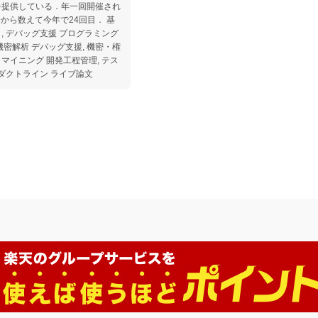
を提供している．年一回開催され
会から数えて今年で24回目． 基
ト, デバッグ支援 プログラミング
機密解析 デバッグ支援, 機密・権
 マイニング 開発工程管理, テス
ロダクトライン ライブ論文