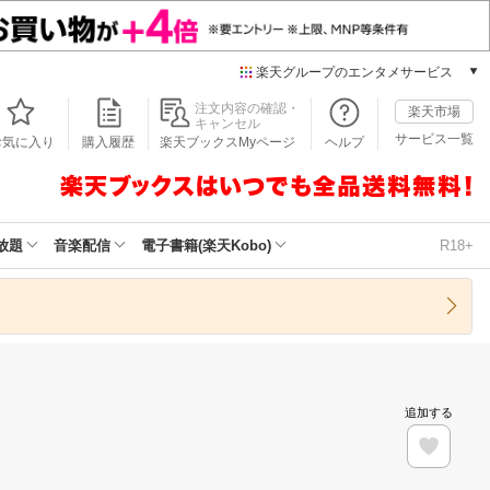
楽天グループのエンタメサービス
本/ゲーム/CD/DVD
注文内容の確認・
楽天市場
キャンセル
楽天ブックス
サービス一覧
お気に入り
購入履歴
楽天ブックスMyページ
ヘルプ
電子書籍
楽天Kobo
雑誌読み放題
楽天マガジン
放題
音楽配信
電子書籍(楽天Kobo)
R18+
音楽配信
楽天ミュージック
動画配信
楽天TV
動画配信ガイド
Rakuten PLAY
追加する
無料テレビ
Rチャンネル
チケット