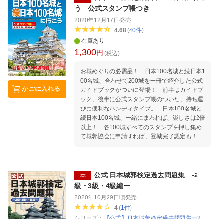
う 公式スタンプ帳つき
2020年12月17日
発売
4.68
(
40
件
)
在庫あり
1,300
円
(税込)
お城めぐりの必需品！ 日本100名城と続日本1
00名城、合わせて200城を一冊で紹介した公式
かごに入れる
ガイドブックがついに登場！ 前半はガイドブ
ック、後半に公式スタンプ帳のついた、持ち運
びに便利なハンディタイプ。 日本100名城と
続日本100名城、一緒にまわれば、楽しさは2倍
以上！ 各100城すべてのスタンプを押し集め
て城郭協会に申請すれば、登城完了認定も！
公式 日本城郭検定過去問題集 -2
本
級・3級・4級編ー
2020年10月29日頃
発売
4
(
1
件
)
シリーズ：
【公式】日本城郭検定過去問題集ー2