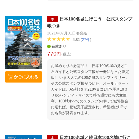
日本100名城に行こう 公式スタンプ
本
帳つき
2021年07月01日頃
発売
4.81
(
27
件
)
在庫あり
770
円
(税込)
お城めぐりの必需品！ 日本100名城の見どこ
ろガイドと公式スタンプ帳が一冊になった決定
かごに入れる
版! いま大人気の100名城スタンプ・ラリー。
その公式スタンプ帳がついた、オールカラー・
ガイドは、A5判 (タテ210×ヨコ147×厚さ10ミ
リ)のハンディ・サイズで持ち運びにも大変便
利。100城すべてのスタンプを押して城郭協会
に送れば、登城完了認定され、希望者はHPで
お名前が発表されます。
日本100名城と続日本100名城に行こ
本