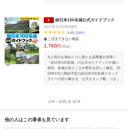
続日本100名城公式ガイドブック
本
2017年12月29日
発売
4.65
(
26
件
)
ご注文できない商品
1,760
円
(税込)
大人気のお城めぐりに新たな必携書が登場！
「続日本100名城」の公式ガイドブックが遂に
発売。各城の見どころや歴史を詳しく解説。20
18年4月に開始予定の続日本100名城スタンプ
ラリーの切り離せる「公式スタンプ帳」つき。
(1件～
10
件)
全
10
件
他の人はこの
著者
も見ています