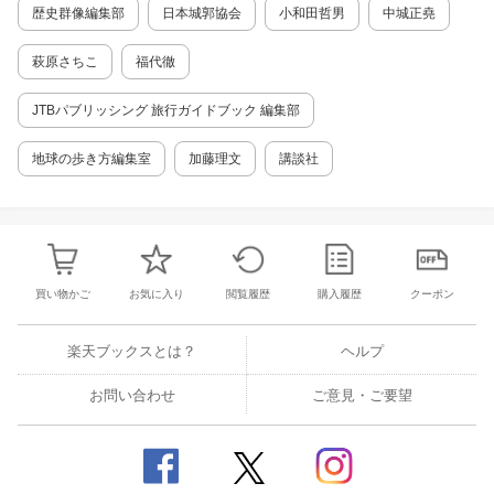
歴史群像編集部
日本城郭協会
小和田哲男
中城正堯
萩原さちこ
福代徹
JTBパブリッシング 旅行ガイドブック 編集部
地球の歩き方編集室
加藤理文
講談社
買い物かご
お気に入り
閲覧履歴
購入履歴
クーポン
楽天ブックスとは？
ヘルプ
お問い合わせ
ご意見・ご要望