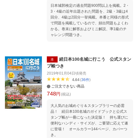
日本城郭検定の過去問題900問以上を掲載。2・
3・4級の近年出題された問題を、2級・3級は4
回分、4級は2回分一挙掲載。本番と同様の形式
で問題を掲載しているので、頻出問題もよくわ
かる。巻末に解答およびミニ解説、準1級のチ
ャレンジ問題つき。
続日本100名城に行こう 公式スタン
本
プ帳つき
2019年01月04日頃
発売
4.64
(
36
件
)
ご注文できない商品
748
円
(税込)
大人気のお城めぐり＆スタンプラリーの必需
品！ 続日本100名城のガイドブックと公式ス
タンプ帳が一冊になった決定版！ 持ち運びに
便利なハンディ・サイズが、ご要望に応えて遂
に登場！ オールカラー144ページ、カバーつ
き。