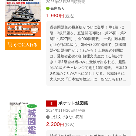
2026年03月26日頃
発売
在庫あり
1,980
円
(税込)
過去問題集の最新版がついに登場！ 準1級・2
級・3級問題を、直近開催3回分（第25回・第2
6回・第27回）、全900問掲載。 一気に難易度
かごに入れる
が上がる準1級も、3回分300問掲載で、頻出問
題や出題傾向がよくわかる！ 上位級の難問に
は、受験者必読の加藤理文先生による解説付
き！ 準1級合格者のみに受検が許される、超難
関の1級のチャレンジ問題も16問掲載。 日本10
0名城めぐりがさらに楽しくなる、お城好きに
大人気の「日本城郭検定」に、あなたもぜひチ
ャレンジしてみてください！ 【掲載問題】 ・3
級問題（第25回、第26回、第27回） ・2級問題
（第25回、第26回、第27回） ・準1級問題（第
25回、第26回、第27回） ・1級問題（第26回
ポケット城図鑑
本
より16問）
2024年11月26日頃
発売
ご注文できない商品
2,200
円
(税込)