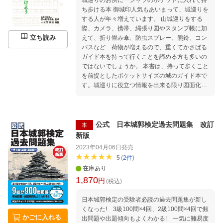
城巡りのお供にーシャツのポケットに入れて持
ち歩ける本 御城印人気もあいまって、城巡りを
する人が年々増えています。 山城巡りをする
際、カメラ、携帯、縄張り図やスタンプ帳に加
立ち読み
えて、折り畳み傘、防虫スプレー、熊鈴、コン
パスなど…荷物が増えるので、重くてかさばる
ガイド本を持って行くことを諦める方も多いの
ではないでしょうか。 本書は、持って歩くこと
を前提としたポケットサイズの城のガイド本で
す。城巡りに役立つ情報を出来る限り図面化
し、旅先でも見やすくしています。 ◎サイズ:1
4×8.4cm 〈歴史 編〉 ■古代 ■中世 ■近世 〈構造
編〉 ■縄張の基本 ■縄張総覧 ■普請の基本 ■刻
印総覧 ■作事の基本 ■天守総覧
公式 日本城郭検定過去問題集 改訂
本
新版
2023年04月06日
発売
5
(
2
件
)
在庫あり
1,870
円
(税込)
日本城郭検定の受験者必読の過去問題集が新し
くなった! 3級100問×4回、2級100問×4回で頻
かごに入れる
出問題や出題傾向もよくわかる! 一気に難易度