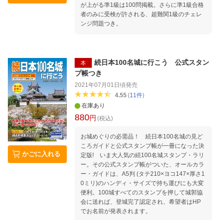
が上がる準1級は100問掲載。さらに準1級合格
者のみに受検が許される、超難関1級のチェレ
ンジ問題つき。
続日本100名城に行こう 公式スタン
本
プ帳つき
2021年07月01日頃
発売
4.55
(
11
件
)
在庫あり
880
円
(税込)
お城めぐりの必需品！ 続日本100名城の見ど
ころガイドと公式スタンプ帳が一冊になった決
かごに入れる
定版! いま大人気の続100名城スタンプ・ラリ
ー。その公式スタンプ帳がついた、オールカラ
ー・ガイドは、A5判 (タテ210×ヨコ147×厚さ1
0ミリ)のハンディ・サイズで持ち運びにも大変
便利。100城すべてのスタンプを押して城郭協
会に送れば、登城完了認定され、希望者はHP
でお名前が発表されます。