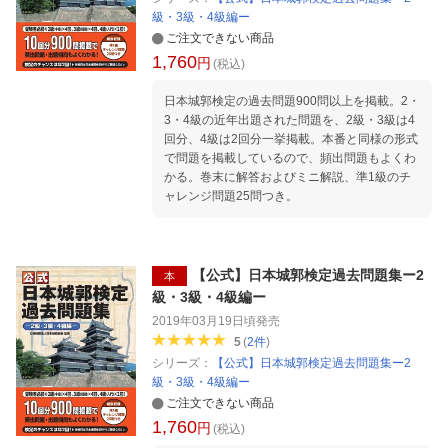
級・3級・4級編ー
ご注文できない商品
1,760
円
(税込)
日本城郭検定の過去問題900問以上を掲載。2・
3・4級の近年出題された問題を、2級・3級は4
回分、4級は2回分一挙掲載。本番と同様の形式
で問題を掲載しているので、頻出問題もよくわ
かる。巻末に解答およびミニ解説、準1級のチ
ャレンジ問題25問つき。
【公式】日本城郭検定過去問題集ー2
本
級・3級・4級編ー
2019年03月19日頃
発売
5
(
2
件
)
シリーズ：
【公式】日本城郭検定過去問題集ー2
級・3級・4級編ー
ご注文できない商品
1,760
円
(税込)