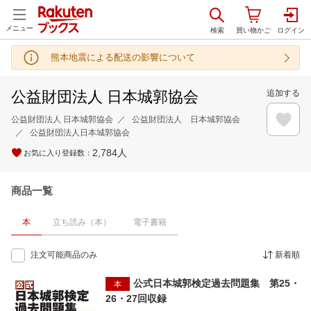
メニュー
熊本地震による配送の影響について
公益財団法人 日本城郭協会
追加する
公益財団法人 日本城郭協会
公益財団法人 日本城郭協会
公益財団法人日本城郭協会
2,784
人
お気に入り登録数：
商品一覧
本
立ち読み（本）
電子書籍
注文可能商品のみ
新着順
公式日本城郭検定過去問題集 第25・
本
26・27回収録