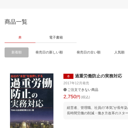
商品一覧
本
電子書籍
新着順
発売日の新しい順
発売日の古い順
人気順
過重労働防止の実務対応
本
2017年12月
発売
ご注文できない商品
2,750
円
(税込)
経営者、管理職、社員の“本気”が長年
長時間労働の削減・働き方改革のスタ