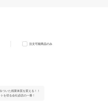
注文可能商品のみ
染みついた残業体質を変える！！
ートを切る会社必読の一冊！