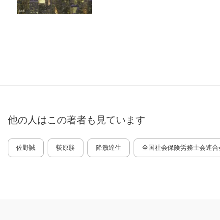
他の人はこの
著者
も見ています
佐野誠
荻原勝
降籏達生
全国社会保険労務士会連合