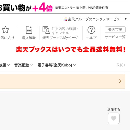
楽天グループのエンタメサービス
本/ゲーム/CD/DVD
注文内容の確認・
楽天市場
キャンセル
楽天ブックス
サービス一覧
お気に入り
購入履歴
楽天ブックスMyページ
ヘルプ
電子書籍
楽天Kobo
雑誌読み放題
楽天マガジン
放題
音楽配信
電子書籍(楽天Kobo)
R18+
音楽配信
楽天ミュージック
動画配信
楽天TV
動画配信ガイド
Rakuten PLAY
追加する
無料テレビ
Rチャンネル
チケット