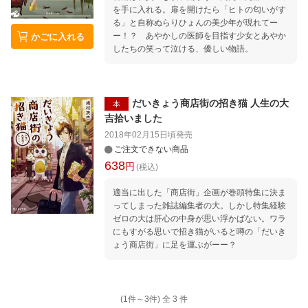
を手に入れる。扉を開けたら「ヒトの匂いがす
店！
る」と自称ぬらりひょんの美少年が現れてー
ー！？ あやかしの医師を目指す少女とあやか
かごに入れる
したちの笑って泣ける、優しい物語。
だいきょう商店街の招き猫 人生の大
本
吉拾いました
2018年02月15日頃
発売
ご注文できない商品
638
円
(税込)
適当に出した「商店街」企画が巻頭特集に決ま
ってしまった雑誌編集者の大。しかし特集経験
ゼロの大は肝心の中身が思い浮かばない。ワラ
にもすがる思いで招き猫がいると噂の「だいき
ょう商店街」に足を運ぶがーー？
(1件～
3
件)
全
3
件