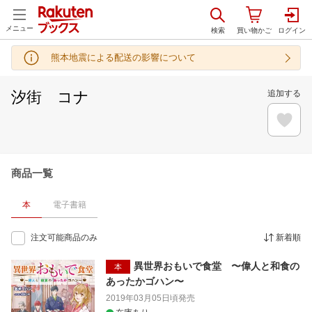
メニュー
熊本地震による配送の影響について
汐街 コナ
追加する
商品一覧
本
電子書籍
注文可能商品のみ
新着順
異世界おもいで食堂 〜偉人と和食の
本
あったかゴハン〜
2019年03月05日頃
発売