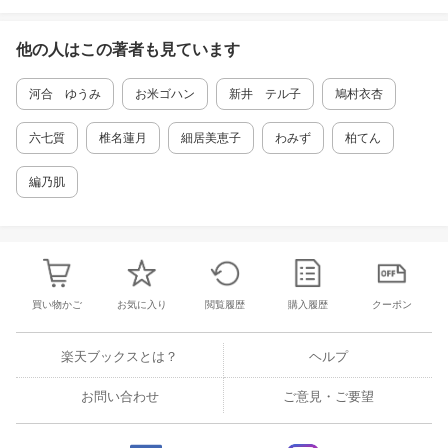
他の人はこの
著者
も見ています
河合 ゆうみ
お米ゴハン
新井 テル子
鳩村衣杏
六七質
椎名蓮月
細居美恵子
わみず
柏てん
編乃肌
買い物かご
お気に入り
閲覧履歴
購入履歴
クーポン
楽天ブックスとは？
ヘルプ
お問い合わせ
ご意見・ご要望