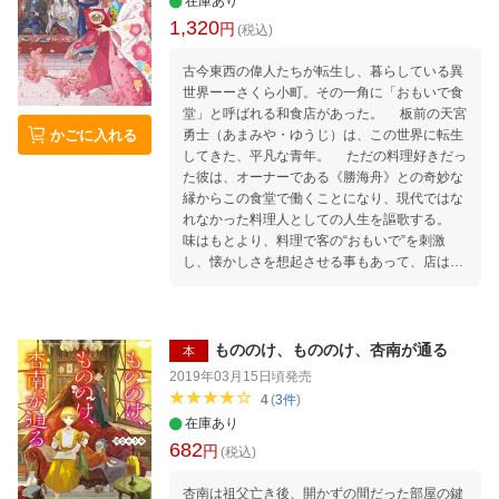
在庫あり
1,320
円
(税込)
古今東西の偉人たちが転生し、暮らしている異
世界ーーさくら小町。その一角に「おもいで食
堂」と呼ばれる和食店があった。 板前の天宮
かごに入れる
勇士（あまみや・ゆうじ）は、この世界に転生
してきた、平凡な青年。 ただの料理好きだっ
た彼は、オーナーである《勝海舟》との奇妙な
縁からこの食堂で働くことになり、現代ではな
れなかった料理人としての人生を謳歌する。
味はもとより、料理で客の“おもいで”を刺激
し、懐かしさを想起させる事もあって、店は
徐々に知られていき、今ではすっかりさくら小
町の隠れた名店となっていた。 気取らない、
型にはまらない彼の料理を求めて、あるいは忘
れてしまった何かを取り戻すきっかけを求め
もののけ、もののけ、杏南が通る
本
て、今日も様々な人が店を訪れる。 今や勇士
2019年03月15日頃
発売
とプライベートでも親しい《織田信長》に、常
4
(
3
件
)
連である《清少納言》が抱える秘密。そして勇
在庫あり
士の噂を聞きつけた旅の寿司職人《華屋与兵
682
円
衛》が勝負を挑んできて……。 「異世界×偉人
(税込)
×グルメ」全部まとめて、いただきます！ 食
杏南は祖父亡き後、開かずの間だった部屋の鍵
と偉人を巡るほっこりストーリー、ただいま開