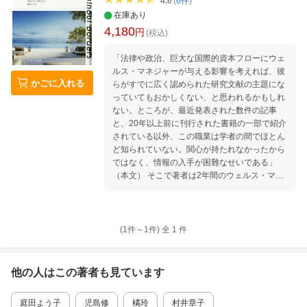
4.6
(
6
件
)
在庫あり
4,180
円
(税込)
「法律や政治、巨大な国際的資本フローにウェ
ルス・マネジャーが与える影響を考えれば、彼
かごに入れる
らがすでに広く認められた研究文献の主題にな
っていてもおかしくない、と思われるかもしれ
ない。ところが、最近発表された数件の記事
と、20年以上前に刊行された書籍の一部で紹介
されている以外、この職業は学者の間でほとん
ど知られていない。関心が持たれなかったから
ではなく、情報の入手が困難なせいである」
（本文） そこで著者は2年間のウェルス・マネ
ジメント研修プログラムに参加し、世界標準規
格として認められている資格であるTEPを取得
する。 「優秀な成績でプログラムを修了したお
かげで、この職業に近づきがたくしていた手強
(1件～
1
件)
全
1
件
い障壁を乗り越えられるほどの内部者になるこ
とができた」（本文） そこから明らかになった
のは、大富豪の懐に入り、世界規模でマネーを
他の人はこの
著者
も見ています
操る、資産管理のプロたちの姿だった。格差拡
大の原因ともなっている「富豪の執事」たちの
庭田よう子
児島修
橘玲
村井章子
実態を初めて学術的に分析する。