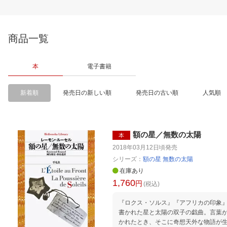
商品一覧
本
電子書籍
新着順
発売日の新しい順
発売日の古い順
人気順
額の星／無数の太陽
本
2018年03月12日頃
発売
シリーズ：
額の星 無数の太陽
在庫あり
1,760
円
(税込)
『ロクス・ソルス』『アフリカの印象』
書かれた星と太陽の双子の戯曲。言葉
かれたとき、そこに奇想天外な物語が