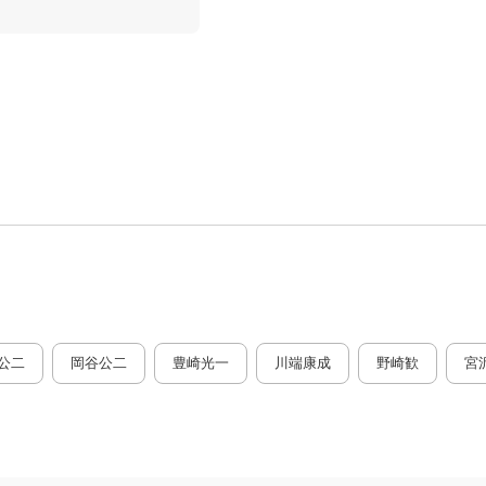
公二
岡谷公二
豊崎光一
川端康成
野崎歓
宮