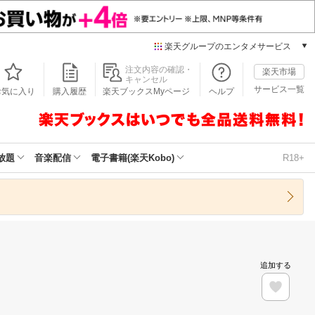
楽天グループのエンタメサービス
本/ゲーム/CD/DVD
注文内容の確認・
楽天市場
キャンセル
楽天ブックス
サービス一覧
お気に入り
購入履歴
楽天ブックスMyページ
ヘルプ
電子書籍
楽天Kobo
雑誌読み放題
楽天マガジン
放題
音楽配信
電子書籍(楽天Kobo)
R18+
音楽配信
楽天ミュージック
動画配信
楽天TV
動画配信ガイド
Rakuten PLAY
追加する
無料テレビ
Rチャンネル
チケット