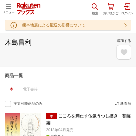
メニュー
熊本地震による配送の影響について
木島昌利
追加する
商品一覧
本
電子書籍
注文可能商品のみ
新着順
こころを満たす仏像うつし描き 菩薩
本
編
2018年04月
発売