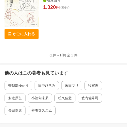
在庫あり
1,320
円
(税込)
かごに入れる
(1件～
1
件)
全
1
件
他の人はこの
著者
も見ています
曽我部ゆかり
田中ひろみ
政田マリ
牧宥恵
安達原玄
小酒句未果
松久佳遊
籔内佐斗司
長田幸康
善養寺ススム