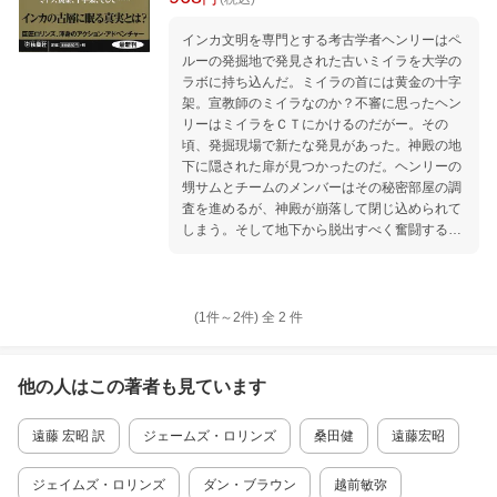
インカ文明を専門とする考古学者ヘンリーはペ
ルーの発掘地で発見された古いミイラを大学の
ラボに持ち込んだ。ミイラの首には黄金の十字
架。宣教師のミイラなのか？不審に思ったヘン
リーはミイラをＣＴにかけるのだがー。その
頃、発掘現場で新たな発見があった。神殿の地
下に隠された扉が見つかったのだ。ヘンリーの
甥サムとチームのメンバーはその秘密部屋の調
査を進めるが、神殿が崩落して閉じ込められて
しまう。そして地下から脱出すべく奮闘するサ
ムたちの前に驚くべき事実が姿を見せる。
(1件～
2
件)
全
2
件
他の人はこの
著者
も見ています
遠藤 宏昭 訳
ジェームズ・ロリンズ
桑田健
遠藤宏昭
ジェイムズ・ロリンズ
ダン・ブラウン
越前敏弥