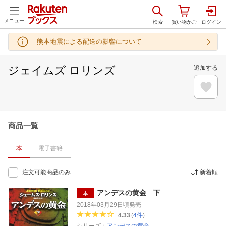
メニュー
熊本地震による配送の影響について
ジェイムズ ロリンズ
追加する
商品一覧
本
電子書籍
注文可能商品のみ
新着順
アンデスの黄金 下
本
2018年03月29日頃
発売
4.33
(
4
件
)