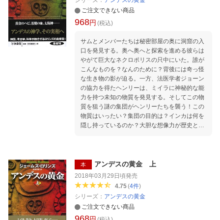
シリーズ：
アンデスの黄金
ご注文できない商品
968
円
(税込)
サムとメンバーたちは秘密部屋の奥に洞窟の入
口を発見する。奥へ奥へと探索を進める彼らは
やがて巨大なネクロポリスの只中にいた。誰が
こんなものを？なんのために？背後には奇っ怪
な生き物の影が迫る。一方、法医学者ジョーン
の協力を得たヘンリーは、ミイラに神秘的な能
力を持つ未知の物質を発見する。そしてこの物
質を狙う謎の集団がヘンリーたちを襲う！この
物質はいったい？集団の目的は？インカは何を
隠し持っているのか？大胆な想像力が歴史と戯
れるアドベンチャー巨編！
アンデスの黄金 上
本
2018年03月29日頃
発売
4.75
(
4
件
)
シリーズ：
アンデスの黄金
ご注文できない商品
968
円
(税込)