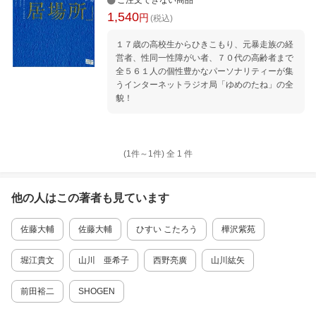
ご注文できない商品
1,540
円
(税込)
１７歳の高校生からひきこもり、元暴走族の経
営者、性同一性障がい者、７０代の高齢者まで
全５６１人の個性豊かなパーソナリティーが集
うインターネットラジオ局「ゆめのたね」の全
貌！
(1件～
1
件)
全
1
件
他の人はこの
著者
も見ています
佐藤大輔
佐藤大輔
ひすい こたろう
樺沢紫苑
堀江貴文
山川 亜希子
西野亮廣
山川紘矢
前田裕二
SHOGEN