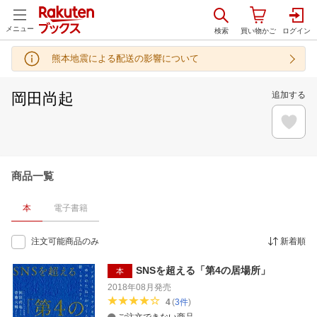
メニュー
熊本地震による配送の影響について
岡田尚起
追加する
商品一覧
本
電子書籍
注文可能商品のみ
新着順
SNSを超える「第4の居場所」
本
2018年08月
発売
4
(
3
件
)