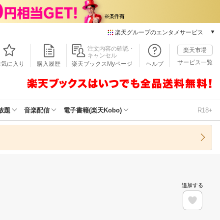
楽天グループのエンタメサービス
本/ゲーム/CD/DVD
注文内容の確認・
楽天市場
キャンセル
楽天ブックス
サービス一覧
お気に入り
購入履歴
楽天ブックスMyページ
ヘルプ
電子書籍
楽天Kobo
雑誌読み放題
楽天マガジン
放題
音楽配信
電子書籍(楽天Kobo)
R18+
音楽配信
楽天ミュージック
動画配信
楽天TV
動画配信ガイド
Rakuten PLAY
追加する
無料テレビ
Rチャンネル
チケット