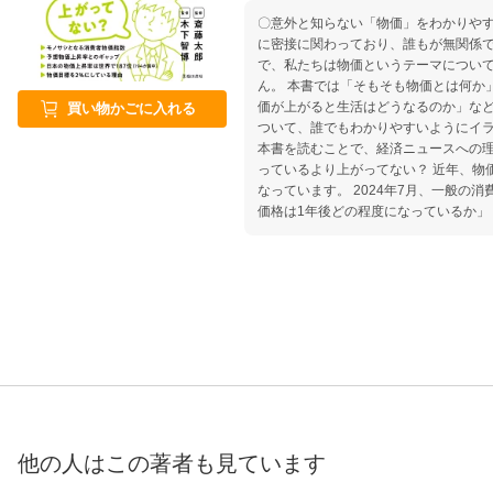
〇意外と知らない「物価」をわかりやす
に密接に関わっており、誰もが無関係で
で、私たちは物価というテーマについ
ん。 本書では「そもそも物価とは何か
価が上がると生活はどうなるのか」な
買い物かごに入れる
ついて、誰でもわかりやすいようにイ
本書を読むことで、経済ニュースへの理解も深
っているより上がってない？ 近年、物
なっています。 2024年7月、一般の
価格は1年後どの程度になっているか」
5.2%の人たちが「5％以上上がる」と
価指数という物価の動きを表す数値を見
以上の上昇」は過去20年間で一度もあり
14年、2022年、2023年の3回だけ
みを理解することで、自分の中の思い
す。 第1章 物価とは何か？ 第2章 物価
ると生活はどうなる 第4章 世界の物価 
他の人はこの
著者
も見ています