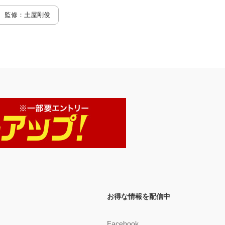
ける緊急流動性支援ELA 第4節 ECBの経験・教訓が示唆する検討課
題 第7章 LLR発動原則の再検討 第1節 バジョット原則の限界と問
監修：土屋剛俊
題点 第2節 金融機関破綻処理の促進 第3節 破綻損失の負担と財
政民主主義 第4節 中央銀行からの借りやすさと借りにくさ 第5
節 あるべき原則 章末資料4 実効的な金融機関破綻処理手続の制度
設計に関する議論 章末資料5 金融機関の流動性規制をめぐる国際的
な議論 結びに代えて 日本のLLRはどこに向かうべきか 参考文献 索引
BOX 1 Greenspan Put信仰 BOX 2 中央銀行LLRの手段は公開市場操
作に限定すべきか BOX 3 中央銀行LLR研究の歴史と市場流動性収縮 B
OX 4 「通貨学派」対「銀行学派」の論争 BOX 5 ロンドン割引市場
の発達小史 BOX 6 ペイオフ凍結，預金全額保護の時代 BOX 7 昭和4
0年証券不況時の日銀特融 BOX 8 時間を要したわが国のセーフティネ
ットの整備 BOX 9 ニューヨーク手形交換所による貸付証書の臨時発行
BOX 10 FRBのLLR機能の転機となった1991年FDICIA法 BOX 11 中
銀間の流動性スワップの取引 BOX 12 中央銀行LLRに付きまとう汚名
問題の原因と対策 BOX 13 英国の金融機関規制監督体制の再編と破綻
処理 BOX 14 国際通貨危機に対応する国際的なLLR BOX 15 欧州ソ
ブリン債務危機は金融危機 BOX 16 DIPファイナンス BOX 17 中央銀
行の債務超過は問題なのか
お得な情報を配信中
Facebook