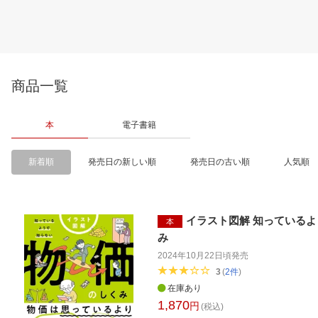
商品一覧
本
電子書籍
新着順
発売日の新しい順
発売日の古い順
人気順
イラスト図解 知っているよ
本
み
2024年10月22日頃
発売
3
(
2
件
)
在庫あり
1,870
円
(税込)