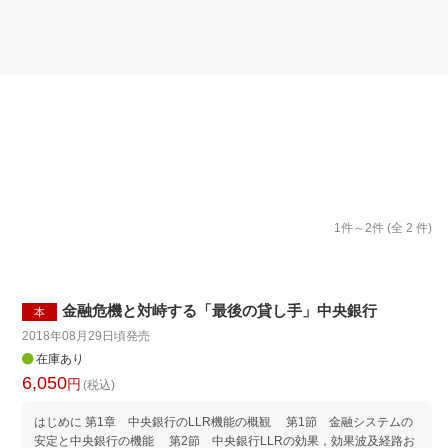
楽天チケット
エンタメニュース
推し楽
1
件～
2
件 (全
2
件)
金融危機と対峙する「最後の貸し手」中央銀行
本
2018年08月29日頃
発売
在庫あり
6,050
円
(税込)
はじめに 第1章 中央銀行のLLR機能の概観 第1節 金融システムの
安定と中央銀行の機能 第2節 中央銀行LLRの効果，効果波及経路お