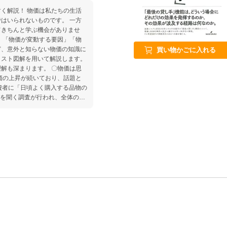
く解説！ 物価は私たちの生活
はいられないものです。 一方
てきちんと学ぶ機会がありませ
」「物価が変動する要因」「物
ど、意外と知らない物価の知識に
買い物かごに入れる
ラスト図解を用いて解説します。
まります。 〇物価は思
価の上昇が続いており、話題と
消費者に「日頃よく購入する品物の
 を聞く調査が行われ、全体の4
回答しました。 しかし、消費者物
ると、 消費者が予想する「5％
ません。 2％を超えたのも、20
なのです。 物価に関する数字やしく
込みが変わるきっかけになりま
を動かす要因 第3章 物価が上が
第5章 政策と物価の関係