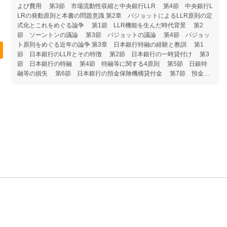
よび費用 第3節 市場流動性収縮と中央銀行LLR 第4節 中央銀行L
LRの発動原則と本書の問題意識 第2章 バジョットによるLLR原則の定
式化とこれをめぐる論争 第1節 LLR機能を生んだ時代背景 第2
節 ソーントンの議論 第3節 バジョットの議論 第4節 バジョッ
ト原則をめぐる近年の論争 第3章 日本銀行特融の経験と教訓 第1
節 日本銀行のLLRとその特徴 第2節 日本銀行の一時貸付け 第3
節 日本銀行の特融 第4節 特融等に関する4原則 第5節 日銀特
融等の損失 第6節 日本銀行の預金保険機構貸付金 第7節 預金定
額保護時代の日銀特融 第8節 日銀特融の現代的な意義 章末資料1
日銀の金融システム面への対応と最後の貸し手機能の発揮 章末資
料2 日銀特融以外の信用秩序維持業務 第4章 米国FRBにおけるLLR
の経験と教訓 第1節 FRBによる通常の連銀貸出 第2節 1980年代
までの米国におけるLLRの歴史 第3節 破綻金融機関向け連銀貸出と
1991年FDICIA法以降のLLR 第4節 グローバル金融危機時におけるF
RBのLLR 第5節 グローバル金融危機時におけるFRBのLLRに対する
評価と課題 第6節 FRBのLLRに対する規制 第7節 FRBの経験・
教訓が示唆する検討課題 章末資料3 FRBの特設した流動性供給ファ
シリティに対する研究者の評価 第5章 英国の中央銀行LLRの経験と教
訓 第1節 グローバル金融危機前のBOEのLLR 第2節 グローバル
金融危機以降におけるBOEのLLR 第3節 BOEの経験・教訓が示唆す
る検討課題 第6章 欧州大陸諸国の中央銀行LLRの経験と教訓 第1
節 欧州中央銀行制度発足前の中央銀行LLR 第2節 グローバル金融
危機以降のECBによる大規模流動性供給 第3節 ユーロシステムにお