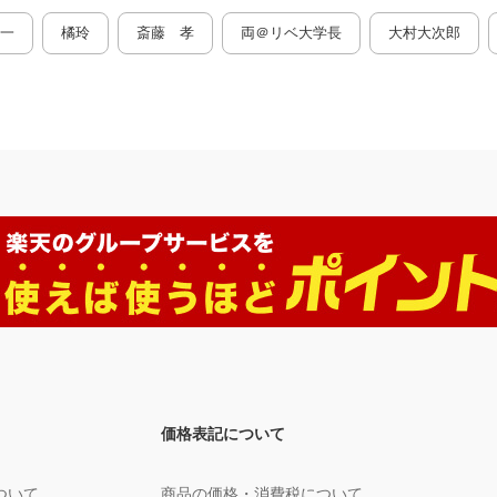
一
橘玲
斎藤 孝
両＠リベ大学長
大村大次郎
価格表記について
ついて
商品の価格・消費税について