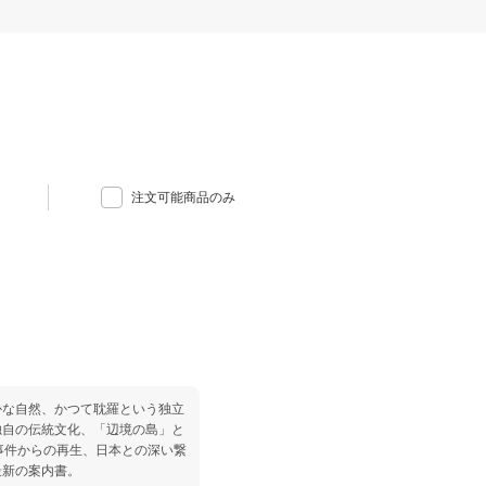
注文可能商品のみ
かな自然、かつて耽羅という独立
独自の伝統文化、「辺境の島」と
事件からの再生、日本との深い繋
最新の案内書。