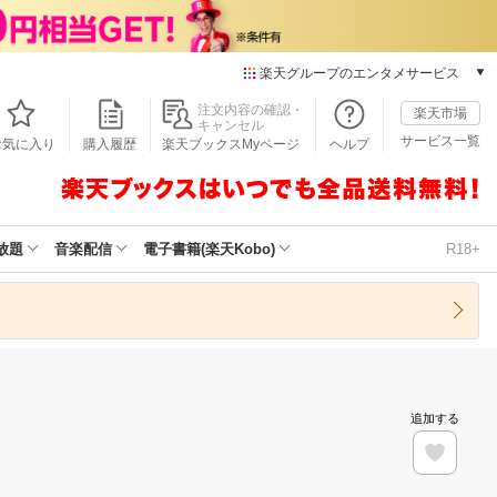
楽天グループのエンタメサービス
本/ゲーム/CD/DVD
注文内容の確認・
楽天市場
キャンセル
楽天ブックス
サービス一覧
お気に入り
購入履歴
楽天ブックスMyページ
ヘルプ
電子書籍
楽天Kobo
雑誌読み放題
楽天マガジン
放題
音楽配信
電子書籍(楽天Kobo)
R18+
音楽配信
楽天ミュージック
動画配信
楽天TV
動画配信ガイド
Rakuten PLAY
追加する
無料テレビ
Rチャンネル
チケット