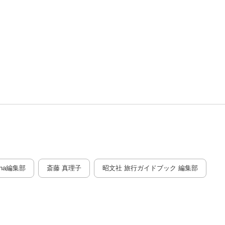
ana編集部
斎藤 真理子
昭文社 旅行ガイドブック 編集部