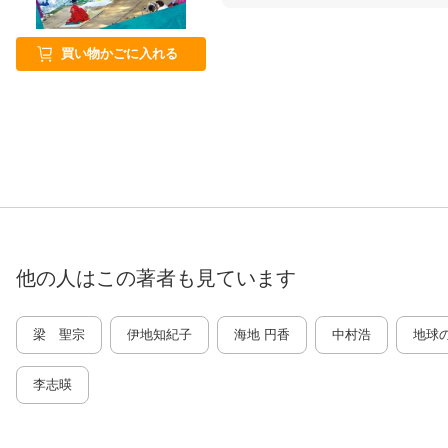
買い物かごに入れる
他の人はこの
著者
も見ています
梁 聖宗
伊地知紀子
海地 円香
中村浩
地球
李志暎