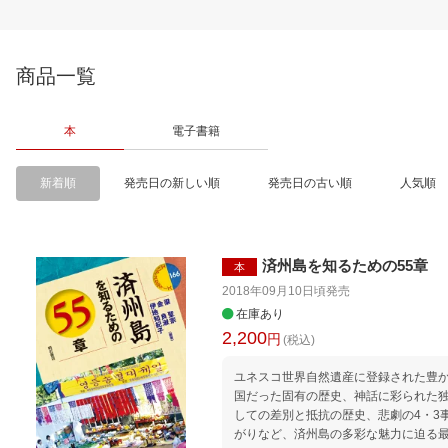
商品一覧
本
電子書籍
新着順
発売日の新しい順
発売日の古い順
人気順
済州島を知るための55章
本
2018年09月10日頃
発売
在庫あり
2,200
円
(税込)
ユネスコ世界自然遺産に登録された豊
国だった固有の歴史、神話に彩られた
しての差別と抵抗の歴史、悲劇の4・3
がりなど、済州島の多彩な魅力に迫る