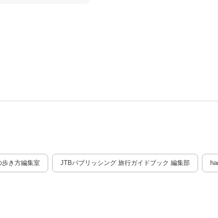
の歩き方編集室
JTBパブリッシング 旅行ガイドブック 編集部
h