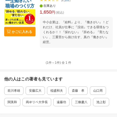
3
(
3
件
)
在庫あり
1,650
円
(税込)
中小企業は、『給料』より、『働きがい』！ど
れだけ、社員が仕事に『没頭』できる環境をつ
かごに入れる
くれるか！！『採れない』『辞める』『育たな
い』、三重苦から抜け出す、真の『働きがい』
経営。
(1件～
1
件)
全
1
件
他の人はこの
著者
も見ています
前川孝雄
安藤広大
稲盛和夫
斎藤 孝
山口周
関美和
両＠リベ大学長
遠藤功
三條慶八
池上彰