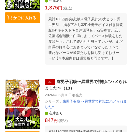
在庫あり
1,375
円
(税込)
かごに入れる
累計180万部突破(紙＋電子累計)の大ヒット異
世界BL、描き下ろし32P小冊子ボイス付き特装
版!!≪キャスト≫合津原琴音：石谷春貴、凪：
佐藤拓也瑞獣・白澤によってバース体験をした
琴音たち。これで終わりと思っていたが、まだ
白澤の好奇心はおさまっていなかったようで、
新たなバースが琴音たちを待ち受けておりー
ー!?【※本編内容は通常版と同じです。】
腐男子召喚〜異世界で神獣にハメられ
本
ました〜（13）
2026年06月10日頃
発売
シリーズ：
腐男子召喚 〜異世界で神獣にハメられま
した〜
在庫あり
847
円
(税込)
累計180万部突破(紙+電子累計)の大ヒット異世