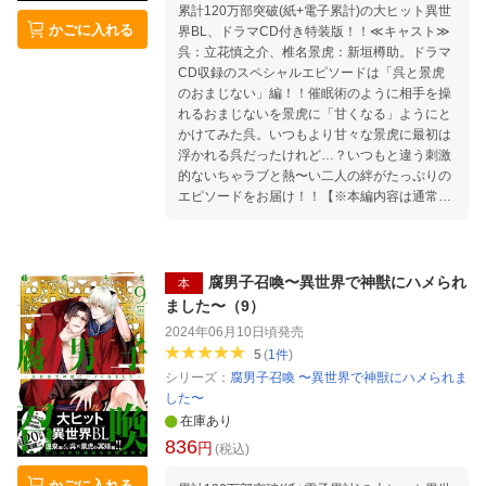
累計120万部突破(紙+電子累計)の大ヒット異世
かごに入れる
界BL、ドラマCD付き特装版！！≪キャスト≫
呉：立花慎之介、椎名景虎：新垣樽助。ドラマ
CD収録のスペシャルエピソードは「呉と景虎
のおまじない」編！！催眠術のように相手を操
れるおまじないを景虎に「甘くなる」ようにと
かけてみた呉。いつもより甘々な景虎に最初は
浮かれる呉だったけれど…？いつもと違う刺激
的ないちゃラブと熱〜い二人の絆がたっぷりの
エピソードをお届け！！【※本編内容は通常版
と同じです。】
腐男子召喚〜異世界で神獣にハメられ
本
ました〜（9）
2024年06月10日頃
発売
5
(
1
件
)
シリーズ：
腐男子召喚 〜異世界で神獣にハメられま
した〜
在庫あり
836
円
(税込)
かごに入れる