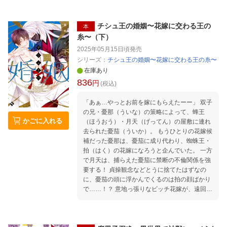
イケメン神様に溺愛される新婚初夜！？ 藤咲も
え渾身の人外嫁入りBL！
チシュ王の婚姻〜花嫁に交わる王の
本
糸〜（下）
2025年05月15日頃
発売
シリーズ：
チシュ王の婚姻〜花嫁に交わる王の糸〜
在庫あり
836
円
(税込)
「あぁ…やっとお前を嫁にもらえたーー」 双子
の兄・憂那（ういな）の策略によって、蜂王
かごに入れる
（ほうおう）・月天（げってん）の屋敷に連れ
去られた憂茄（ういか）。 もうひとりの花嫁候
補だった憂那は、憂茄に成り代わり、蜘蛛王・
拍（はく）の花嫁になろうと企んでいた。 一方
で月天は、捕らえた憂茄に禁断の不倫関係を強
要する！ 貞操観念などとうに捨てたはずなの
に、憂茄の頭に浮かんでくるのは拍の顔ばかり
で……！？ 意地っ張りなビッチ花嫁が、遠回り
してやっと気づいたピュアな恋心。 初恋をこじ
らせたふたりの人外嫁入りBL、ついに完結！！
蜂王・月天×双子の兄・憂那の、 キケンな発情