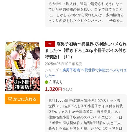
る大学生・理人は、道端で処分されそうになっ
ていた多肉植物の鉢を拾い、自宅で育てること
に。 しかしその鉢から現れたのは、多肉植物そ
っくりの姿をしたウミウシだった。 「子孫を残
すため“番”を探している」と語るウミウシに求
愛され、戸惑いながらも拒む理人。だが、ウミ
ウシの放つ強烈なフェロモンに抗えず、なし崩
しに抱かれてしまいーー!?
腐男子召喚〜異世界で神獣にハメられ
本
ました〜【描き下ろし32p小冊子ボイス付き
特装版】（11）
2025年06月10日頃
発売
シリーズ：
腐男子召喚 〜異世界で神獣にハメられま
した〜
在庫あり
1,320
円
(税込)
かごに入れる
累計150万部突破(紙＋電子累計)の大ヒット異
世界BL、描き下ろし32P小冊子ボイス付き特装
版!!≪キャスト≫合津原琴音：石谷春貴、凪：
佐藤拓也小冊子収録のスペシャルエピソードは
「琴音の淫紋初体験」編!!御子試験のあと二人
暮らしを始めた琴音と凪。ただなにやら琴音は