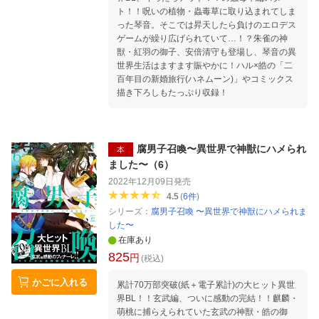
ト！！呪いの植物・蟲毒草に取り込まれてしま
った琴音。そこでは昇天したら負けのエロデス
ゲームが繰り広げられていて…！？朱雀の神
獣・紅羽の御子、安倍清守も登場し、琴音の異
世界生活はますます賑やかに！ハル×皓の「二
百年目の新婚旅行(ハネムーン)」やコミックス
描き下ろしもたっぷり収録！
腐男子召喚〜異世界で神獣にハメられ
本
ました〜（6）
2022年12月09日
発売
4.5
(
6
件
)
シリーズ：
腐男子召喚 〜異世界で神獣にハメられま
した〜
在庫あり
825
円
(税込)
かごに入れる
累計70万部突破(紙＋電子累計)の大ヒット異世
界BL！！玄武編、ついに感動の完結！！麒麟・
萌桃に捕らえられていた玄武の神獣・皓の御