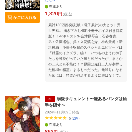
した〜
在庫あり
1,320
円
(税込)
かごに入れる
累計130万部突破(紙＋電子累計)の大ヒット異
世界BL、描き下ろし40P小冊子ボイス付き特装
版！！≪キャスト≫合津原琴音：石谷春貴、
凪：佐藤拓也、呉：立花慎之介、椎名景虎：新
垣樽助 小冊子収録のスペシャルエピソードは
「精霊のイタズラ」編！！いつものように御子
たちを可愛がっていた凪と呉だったが、まさか
の二人とも不能に！？原因は先日二人が参拝し
た榕樹の精霊によるものだった。元通りになる
ためには、精霊が満足するように遊ばなくては
ならずーー！？【※本編内容は通常版と同じで
す】
溺愛サキュレント〜能あるパンダは触
本
手を隠す〜
2024年11月09日
発売
5
(
2
件
)
在庫あり
863