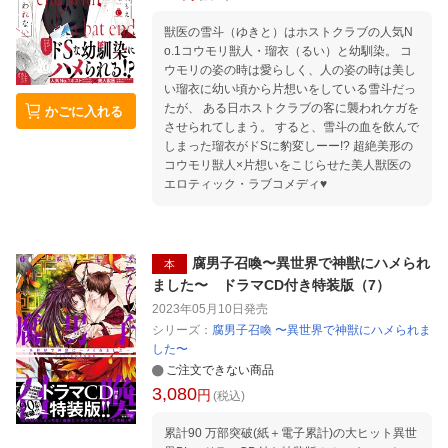
獣医の雪斗（ゆきと）はホストクラブの人気N
o.1コウモリ獣人・瑠衣（るい）と幼馴染。 コ
ウモリの姿の時は愛らしく、人の姿の時は美し
い瑠衣に幼い頃から片想いをしている雪斗だっ
たが、 ある日ホストクラブの客に襲われケガを
かごに入れる
させられてしまう。 すると、雪斗の血を飲んで
しまった瑠衣がドSに豹変しーー!? 超絶美形の
コウモリ獣人×片想いをこじらせた美人獣医の
エロティック・ラブコメディ♥
腐男子召喚〜異世界で神獣にハメられ
本
ました〜 ドラマCD付き特装版（7）
2023年05月10日
発売
シリーズ：
腐男子召喚 〜異世界で神獣にハメられま
した〜
ご注文できない商品
3,080
円
(税込)
累計90 万部突破(紙＋電子累計)の大ヒット異世