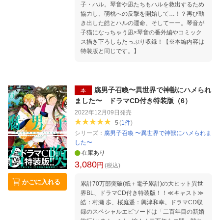
子・ハル。琴音や凪たちもハルを救出するため
協力し、萌桃への反撃を開始して…！？再び動
き出した皓とハルの運命、そしてーー。琴音が
子猫になっちゃう凪×琴音の番外編やコミック
ス描き下ろしもたっぷり収録！【※本編内容は
特装版と同じです。】
腐男子召喚〜異世界で神獣にハメられ
本
ました〜 ドラマCD付き特装版（6）
2022年12月09日
発売
5
(
1
件
)
シリーズ：
腐男子召喚 〜異世界で神獣にハメられま
した〜
在庫あり
3,080
円
(税込)
かごに入れる
累計70万部突破(紙＋電子累計)の大ヒット異世
界BL、ドラマCD付き特装版！！≪キャスト≫
皓：村瀬 歩、桜庭遥：興津和幸。ドラマCD収
録のスペシャルエピソードは「二百年目の新婚