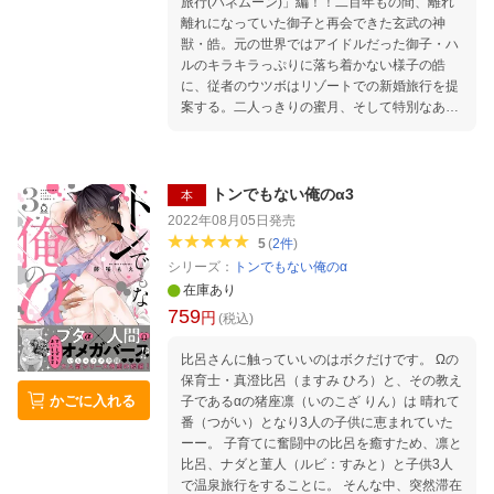
旅行(ハネムーン)」編！！二百年もの間、離れ
離れになっていた御子と再会できた玄武の神
獣・皓。元の世界ではアイドルだった御子・ハ
ルのキラキラっぷりに落ち着かない様子の皓
に、従者のウツボはリゾートでの新婚旅行を提
案する。二人っきりの蜜月、そして特別なある
誓いとは…？とびきり甘〜いエピソードをお届
け！！【※本編内容は通常版と同じです。】
トンでもない俺のα3
本
2022年08月05日
発売
5
(
2
件
)
シリーズ：
トンでもない俺のα
在庫あり
759
円
(税込)
比呂さんに触っていいのはボクだけです。 Ωの
保育士・真澄比呂（ますみ ひろ）と、その教え
かごに入れる
子であるαの猪座凛（いのこざ りん）は 晴れて
番（つがい）となり3人の子供に恵まれていた
ーー。 子育てに奮闘中の比呂を癒すため、凛と
比呂、ナダと菫人（ルビ：すみと）と子供3人
で温泉旅行をすることに。 そんな中、突然滞在