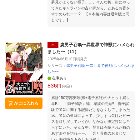
夢見がよくない様子……。そんな折、街にやっ
てきたキャラバンの占い師から、とあるお香を
すすめられーー!? 【※本編内容は通常版と同
じです。】
腐男子召喚〜異世界で神獣にハメられ
本
ました〜（11）
2025年06月10日頃
発売
シリーズ：
腐男子召喚 〜異世界で神獣にハメられま
した〜
在庫あり
836
円
(税込)
累計150万部突破(紙+電子累計)の大ヒット異世
かごに入れる
界BL、「御子試験」編、感涙の完結!! 御子試
験で琴音に関する記憶だけをなくしてしまった
凪。琴音の奮闘によって、少しずつ欠けたピー
スを取り戻していくが、なかなか決定打には至
らずにいた。そんな中、琴音は召喚された時の
あずまやを訪れーー。「呉と景虎のおまじな
い」編や描き下ろしも収録！