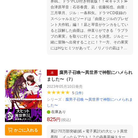
界BL、ドラマCD付き特装版！！≪キャスト≫
合津原琴音：石谷春貴、凪：佐藤拓也、由亜：
三月華月、ジル：一条和矢。ドラマCD収録の
スペシャルエピソードは「由亜とジルのプレゼ
ント大作戦」編！！凪と琴音がケンカをしてい
ると誤解した由亜は、仲直りができる「ラブラ
ブの果実」を取りに行くことを決意。ジルと一
緒に冒険へ出発することに！？一方、その果実
にはHなヒミツがあって、ノリノリの凪は？由
亜とジルの活躍と凪と琴音のイチャイチャがた
っぷり詰まった特別編！！【本編内容は通常版
と同じです。】
腐男子召喚〜異世界で神獣にハメられ
本
ました〜（7）
2023年05月10日
発売
5
(
1
件
)
シリーズ：
腐男子召喚 〜異世界で神獣にハメられま
した〜
在庫あり
825
円
(税込)
かごに入れる
累計70万部突破(紙＋電子累計)の大ヒット異世
界BL、イったらアウト！？の蟲毒草編スター