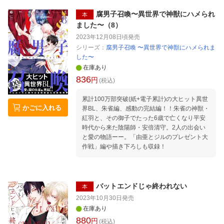
腐男子召喚〜異世界で神獣にハメられ
本
ました〜（8）
2023年12月08日頃
発売
シリーズ：
腐男子召喚 〜異世界で神獣にハメられま
した〜
在庫あり
836
円
(税込)
累計100万部突破(紙+電子累計)の大ヒット異世
かごに入れる
界BL、朱雀編、感動の完結編！！朱雀の神獣・
紅羽と、その御子でたった6歳で亡くなり平安
時代から来た陰陽師・安倍清守。2人の出会い
と愛の物語ーー。「由亜とジルのプレゼント大
作戦」編や描き下ろしも収録！
バットエンドじゃ終われない
本
2023年10月30日
発売
在庫あり
880
円
(税込)