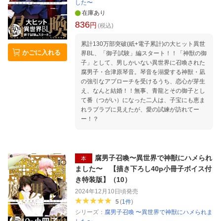
した〜
在庫あり
836
円
(税込)
累計130万部突破(紙+電子累計)の大ヒット異世
かごに入れる
界BL、「御子試験」編スタート！！「神獣の御
子」として、男しかいない異世界に召喚された
腐男子・合津原琴音。琴音を溺愛する神獣・凪
の強引なアプローチを受けるうち、恋心が芽生
え、なんと結婚！！無事、青龍とその御子とし
て番（つがい）になった二人は、子宝にも恵ま
れラブラブに見えたが、愛の試練が訪れてー
ー！？
腐男子召喚〜異世界で神獣にハメられ
本
ました〜 【描き下ろし40p小冊子ボイス付
き特装版】（10）
2024年12月10日頃
発売
5
(
1
件
)
シリーズ：
腐男子召喚 〜異世界で神獣にハメられま