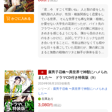
円
(税込)
「君…今 すごく可愛いね」 人と獣の姿をした
哺乳類の人外が、性別・種族関係なく恋愛をし
かごに入れる
ている世界。 そんな世界でも稀な対象・植物し
か愛せない大学生の花游だったが、バイト先の
フラワーカフェの店主・パンダの陳に何故かと
きめきを感じるようになる。 陳から告白された
のをきっかけに、お試しでプラトニックなお付
き合いをすることに。 性欲は抱けなくても穏や
かな日々を過ごしていた花游だが、陳の家に泊
まると無数の植物のツタと触手が身体を這う夢
を頻繁に見るようになって……!?
腐男子召喚〜異世界で神獣にハメられ
本
ました〜 ドラマCD付き特装版（9）
2024年06月10日頃
発売
シリーズ：
腐男子召喚 〜異世界で神獣にハメられま
した〜
在庫あり
3,080
円
(税込)