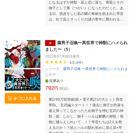
になるはずが神獣・凪と恋に落ち、青龍とその
御子として番（つがい）になったのだった。あ
る日、脱皮をした凪の鱗の奉納を頼まれた琴音
は、社で凪とそっくりの謎の青年に襲われる。
そこへ凪本人も現れ、2人の凪から同時に攻め
られて…！？【※本編内容は通常版と同じで
す。】
腐男子召喚〜異世界で神獣にハメられ
本
ました〜（5）
2022年07月08日
発売
4.5
(
4
件
)
シリーズ：
腐男子召喚 〜異世界で神獣にハメられま
した〜
在庫あり
792
円
(税込)
かごに入れる
累計60万部突破(紙＋電子累計)の大ヒット異世
界BL、玄武編スタート！！過去に御子が約束を
違え帰ってこなかったため御子を憎む玄武の神
獣・皓。しかし、御子・ハルは麒麟の神獣・萌
桃に捕らえられいて…！？琴音たちは2人を救
えるのか！？皓とハルの馴れ初めに加え凪×琴