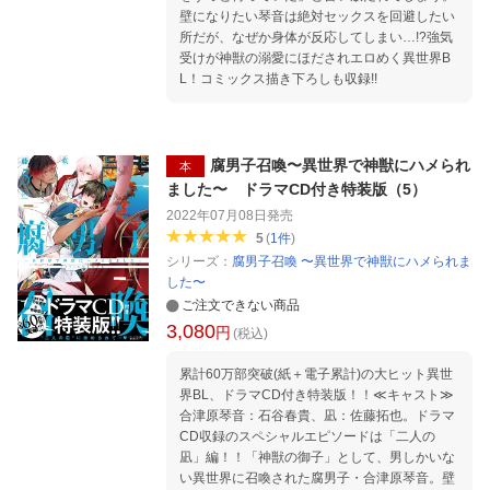
壁になりたい琴音は絶対セックスを回避したい
所だが、なぜか身体が反応してしまい…!?強気
受けが神獣の溺愛にほだされエロめく異世界B
L！コミックス描き下ろしも収録!!
腐男子召喚〜異世界で神獣にハメられ
本
ました〜 ドラマCD付き特装版（5）
2022年07月08日
発売
5
(
1
件
)
シリーズ：
腐男子召喚 〜異世界で神獣にハメられま
した〜
ご注文できない商品
3,080
円
(税込)
累計60万部突破(紙＋電子累計)の大ヒット異世
界BL、ドラマCD付き特装版！！≪キャスト≫
合津原琴音：石谷春貴、凪：佐藤拓也。ドラマ
CD収録のスペシャルエピソードは「二人の
凪」編！！「神獣の御子」として、男しかいな
い異世界に召喚された腐男子・合津原琴音。壁