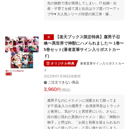
先の旅館で凛が発情してしまい…!? 結婚・出
産・子育てを経て凛と比呂はラブ度パワーアッ
プ中♥ 大人気シリーズ待望の第三弾・爆
誕！！！！！
【楽天ブックス限定特典】腐男子召
本
喚〜異世界で神獣にハメられました〜 1巻〜
5巻セット(著者直筆サイン入りポストカー
ド)
オリジナル特典
著者直筆サイン入りポストカー
ド
2022年07月08日頃
発売
ご注文できない商品
3,960
円
(税込)
腐男子なのにイケメンに溺愛されて困ってま
す!? 筋金入りの腐男子・合津原琴音はトラック
と衝突し、気がつくと異世界にいた。さらに、
目の前に現れた異形のイケメン・凪に「神獣の
御子」と呼ばれ、「お前と初夜を迎えられるの
をずっと待っていた」と言い放たれてしまう。