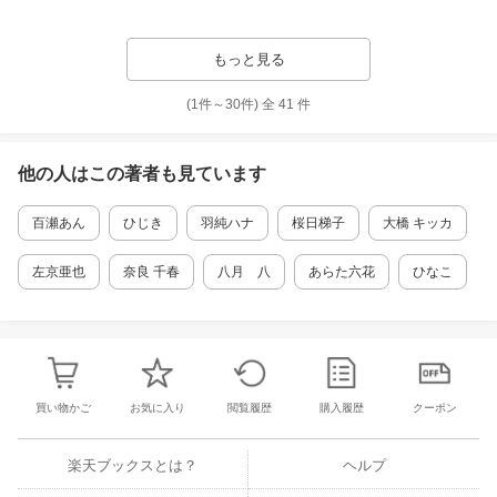
もっと見る
(1件～
30
件)
全
41
件
他の人はこの
著者
も見ています
百瀬あん
ひじき
羽純ハナ
桜日梯子
大橋 キッカ
左京亜也
奈良 千春
八月 八
あらた六花
ひなこ
買い物かご
お気に入り
閲覧履歴
購入履歴
クーポン
楽天ブックスとは？
ヘルプ