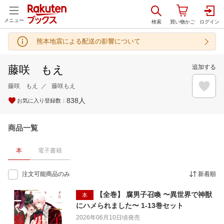
メニュー
熊本地震による配送の影響について
藤咲 もえ
追加する
藤咲 もえ
藤咲もえ
838
人
お気に入り登録数：
商品一覧
本
電子書籍
注文可能商品のみ
新着順
【全巻】 腐男子召喚 〜異世界で神獣
本
にハメられました〜 1-13巻セット
2026年06月10日頃
発売