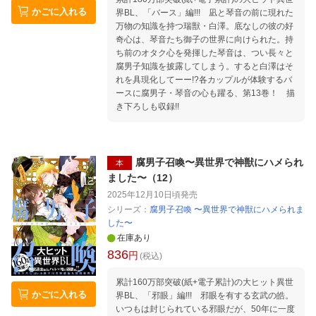
かごに入れる
界BL、「バース」編!!! 凪と琴音の前に現れた
万物の知識を持つ瑞獣・白澤。底なしの彼の好
奇心は、琴音たち御子の世界に向けられた。持
ち前のオタク心を発揮した琴音は、つい長々と
腐男子知識を披露してしまう。すると白澤はそ
れを具現化してーー!?各カップルが体験するバ
ースに腐男子・琴音の心も躍る、第13巻！ 描
き下ろしも収録!!
腐男子召喚〜異世界で神獣にハメられ
本
ました〜（12）
2025年12月10日頃
発売
シリーズ：
腐男子召喚 〜異世界で神獣にハメられま
した〜
在庫あり
836
円
(税込)
累計160万部突破(紙+電子累計)の大ヒット異世
かごに入れる
界BL、「邪眼」編!!! 邪眼を有する玄武の皓。
いつもは封じられている邪眼だが、50年に一度