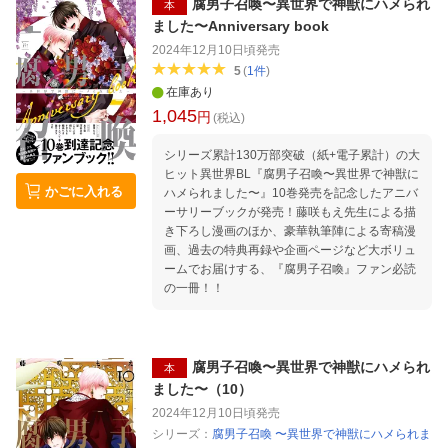
期初夜も同時収録♥
腐男子召喚〜異世界で神獣にハメられ
本
ました〜Anniversary book
2024年12月10日頃
発売
5
(
1
件
)
在庫あり
1,045
円
(税込)
シリーズ累計130万部突破（紙+電子累計）の大
ヒット異世界BL『腐男子召喚〜異世界で神獣に
かごに入れる
ハメられました〜』10巻発売を記念したアニバ
ーサリーブックが発売！藤咲もえ先生による描
き下ろし漫画のほか、豪華執筆陣による寄稿漫
画、過去の特典再録や企画ページなど大ボリュ
ームでお届けする、『腐男子召喚』ファン必読
の一冊！！
腐男子召喚〜異世界で神獣にハメられ
本
ました〜（10）
2024年12月10日頃
発売
シリーズ：
腐男子召喚 〜異世界で神獣にハメられま