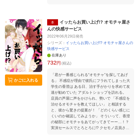
イッたらお買い上げ!? オモチャ屋さ
本
んの快感サービス
2022年06月29日
発売
シリーズ：
イッたらお買い上げ!? オモチャ屋さんの
快感サービス
在庫あり
732
円
(税込)
「君が一番感じられる“オモチャ”を探してあげ
かごに入れる
る」 不感症が理由で彼氏にフラれてしまった大
学生の香澄は ある日、治す手がかりを求めて友
達が勧めていた アダルトショップを訪れる。
店員の芦屋に声をかけられ、勢いで 「不感症を
治せるオモチャを教えてほしい」 と相談する
と、彼から驚きの提案が！ 「どのくらい感じに
くいのか確認してみようか」 そういって、香澄
の秘部にオモチャをあてがってきてーー…！？
実演セールスでとろとろに!? クセモノ店員さん
との甘くて淫らな絶頂ラブ♪