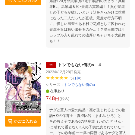
累計120万部突破(紙+電子累計)の大ヒット異世
界BL、温泉編＆呉×景虎の冥婚編！！呉が景虎
との子どもが欲しいという話をきっかけに喧嘩
になった二人だったが直後、景虎が行方不明
に。怪しい風習のある村で花婿として囚われた
景虎を呉は救い出せるのか…！？温泉編では4
カップル入り乱れての濃厚いちゃいちゃ大乱舞
も！！
トンでもない俺のα 4
本
2023年12月28日
発売
5
(
1
件
)
シリーズ：
トンでもない俺のα
在庫あり
748
円
(税込)
ナダと菫人の愛の結晶・凛が生まれるまでの物
語♥ Ωの保育士・真澄比呂（ますみ ひろ）と、
かごに入れる
その教え子であるαの猪座凛（いのこざ りん）
は 晴れて番となり3人の子供に恵まれていたー
ー。 その数年前ーー凛の両親であるナダと菫人