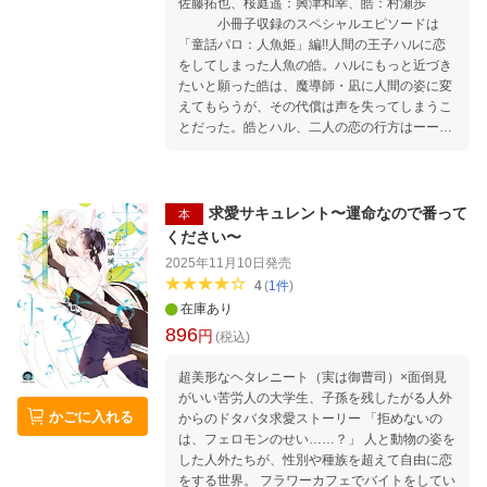
佐藤拓也、桜庭遥：興津和幸、皓：村瀬歩
小冊子収録のスペシャルエピソードは
「童話パロ：人魚姫」編!!人間の王子ハルに恋
をしてしまった人魚の皓。ハルにもっと近づき
たいと願った皓は、魔導師・凪に人間の姿に変
えてもらうが、その代償は声を失ってしまうこ
とだった。皓とハル、二人の恋の行方はーー
ー!? 【※本編内容は通常版と同じです。】
求愛サキュレント〜運命なので番って
本
ください〜
2025年11月10日
発売
4
(
1
件
)
在庫あり
896
円
(税込)
超美形なヘタレニート（実は御曹司）×面倒見
がいい苦労人の大学生、子孫を残したがる人外
かごに入れる
からのドタバタ求愛ストーリー 「拒めないの
は、フェロモンのせい……？」 人と動物の姿を
した人外たちが、性別や種族を超えて自由に恋
をする世界。 フラワーカフェでバイトをしてい