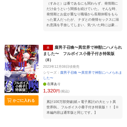
（すみと）は番であるにも関わらず、発情期に
だけ会うという関係を続けていた。 そんな時、
発情期とお盆が重なり職場から長期休暇をもら
った菫人だったが、 ナダとの発情セックスに溺
れ意識を手放してしまい、気づいた時には豪華
客船の上で…!? ナダに婚約者発覚!? 婚約者・バ
ッカリス王女と菫人のナダをめぐった恋のバト
ル勃発!!
腐男子召喚〜異世界で神獣にハメられ
本
ました〜 フルボイス小冊子付き特装版
（8）
2023年12月08日頃
発売
シリーズ：
腐男子召喚 〜異世界で神獣にハメられま
した〜
在庫あり
1,320
円
(税込)
かごに入れる
累計100万部突破(紙＋電子累計)の大ヒット異
世界BL、フルボイス小冊子付き特装版！！【※
本編内容は通常版と同じです。】