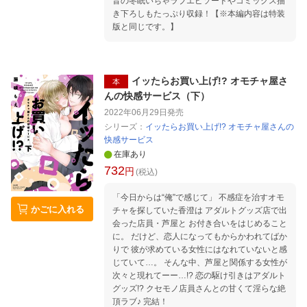
音の冬眠いちゃラブエピソードやコミックス描
き下ろしもたっぷり収録！【※本編内容は特装
版と同じです。】
イッたらお買い上げ!? オモチャ屋さ
本
んの快感サービス（下）
2022年06月29日
発売
シリーズ：
イッたらお買い上げ!? オモチャ屋さんの
快感サービス
在庫あり
732
円
(税込)
「今日からは“俺”で感じて」 不感症を治すオモ
かごに入れる
チャを探していた香澄は アダルトグッズ店で出
会った店員・芦屋と お付き合いをはじめること
に。 だけど、恋人になってもからかわれてばか
りで 彼が求めている女性にはなれていないと感
じていて…。 そんな中、芦屋と関係する女性が
次々と現れてーー…!? 恋の駆け引きはアダルト
グッズ!? クセモノ店員さんとの甘くて淫らな絶
頂ラブ♪ 完結！