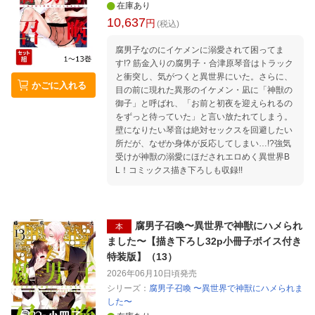
在庫あり
10,637
円
(税込)
腐男子なのにイケメンに溺愛されて困ってま
す!? 筋金入りの腐男子・合津原琴音はトラック
と衝突し、気がつくと異世界にいた。さらに、
かごに入れる
目の前に現れた異形のイケメン・凪に「神獣の
御子」と呼ばれ、「お前と初夜を迎えられるの
をずっと待っていた」と言い放たれてしまう。
壁になりたい琴音は絶対セックスを回避したい
所だが、なぜか身体が反応してしまい…!?強気
受けが神獣の溺愛にほだされエロめく異世界B
L！コミックス描き下ろしも収録!!
腐男子召喚〜異世界で神獣にハメられ
本
ました〜【描き下ろし32p小冊子ボイス付き
特装版】（13）
2026年06月10日頃
発売
シリーズ：
腐男子召喚 〜異世界で神獣にハメられま
した〜