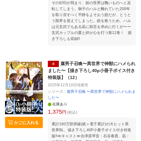
その封印が弱まり、皓の世界は醜いものへと反
転してしまう。御子のハルと離れていた200年
を取り戻すべく平静をよそおう皓だが、とうと
う限界を迎えてしまった。皓を救うため、ハル
は元玄武でもある凪に助言を求めに行くがーー
玄武カップルの愛と絆が心を打つ第12巻！ 描
き下ろしも収録!!
腐男子召喚〜異世界で神獣にハメられ
本
ました〜【描き下ろし40p小冊子ボイス付き
特装版】（12）
2025年12月10日頃
発売
シリーズ：
腐男子召喚 〜異世界で神獣にハメられま
した〜
在庫あり
1,375
円
(税込)
かごに入れる
累計160万部突破(紙＋電子累計)の大ヒット異
世界BL、描き下ろし40P小冊子ボイス付き特装
版!!≪キャスト≫合津原琴音：石谷春貴、凪：