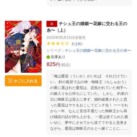
チシュ王の婚姻〜花嫁に交わる王の
本
糸〜（上）
2025年05月15日頃
発売
3
(
1
件
)
シリーズ：
チシュ王の婚姻〜花嫁に交わる王の糸〜
在庫あり
825
円
(税込)
「俺は憂茄（ういか）がいれば それだけでい
かごに入れる
い」 村の風習で山の神・蜘蛛王（ちしゅおう）
の番に選ばれた憂茄は、恋焦がれていた相手へ
の嫁入りを心待ちにしていた。 しかし、約束の
日に蜘蛛王は迎えに来ず、婚約破棄されたと思
った憂茄はヤケをおこしてビッチ化！ ーーそれ
から一年、なんと音信不通だった蜘蛛王から再
び縁談の話が持ち上がる。 一度は捨てられた腹
いせに、夢中にさせてから捨ててやると息巻き
ながら、憂茄は蜘蛛王のもとへ嫁ぐことに…！
ちょっぴりおバカですっごくエッチな花嫁が、