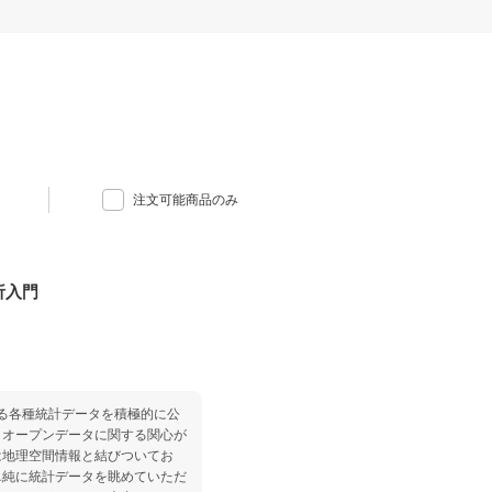
注文可能商品のみ
析入門
関する各種統計データを積極的に公
，オープンデータに関する関心が
は地理空間情報と結びついてお
単純に統計データを眺めていただ