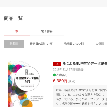
商品一覧
本
電子書籍
新着順
発売日の新しい順
発売日の古い順
人気順
Rによる地理空間データ解
本
2018年11月27日頃
発売
在庫あり
6,380
円
(税込)
近年，統計局がe-statにより行政に
開している。このような動きを受けて
高まっている。多くのオープンデータ
り，地理空間データ分析を行うことで