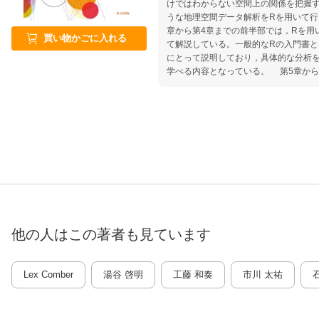
けではわからない空間上の関係を把握
うな地理空間データ解析をRを用いて行
章から第4章までの前半部では，Rを用
買い物かごに入れる
て解説している。一般的なRの入門書
にとって説明しており，具体的な分析
学べる内容となっている。 第5章から
空間データ解析について，初歩的な内
いる。地理空間データ解析を支える理
のはもちろんのこと，実際のデータを
ているため，読者は手を動かしながら
第9章はインターネットからリアルデー
結合させることによって，より踏み込
ータ分析の状況にかなり近く，本書の
また，訳者補遺として，現在主流のsimple
の規格をRで扱うためのsfパッケージ
本書を通じて，読者はR言語を用いた
括的かつ具体的に学ぶことができる。
他の人はこの
著者
も見ています
が，その基礎から発展レベルの内容ま
る。
Lex Comber
湯谷 啓明
工藤 和奏
市川 太祐