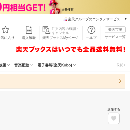
楽天グループのエンタメサービス
本/ゲーム/CD/DVD
注文内容の確認・
楽天市場
キャンセル
楽天ブックス
サービス一覧
お気に入り
購入履歴
楽天ブックスMyページ
ヘルプ
電子書籍
楽天Kobo
雑誌読み放題
楽天マガジン
放題
音楽配信
電子書籍(楽天Kobo)
R18+
音楽配信
楽天ミュージック
動画配信
楽天TV
動画配信ガイド
Rakuten PLAY
追加する
無料テレビ
Rチャンネル
チケット