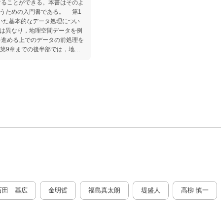
することができる。本書はそのよ
うための入門書である。 第1
いた基本的なデータ処理につい
とは異なり，地理空間データを例
を進める上でのデータの前処理を
第9章までの後半部では，地理
容から発展的な内容まで解説して
論について丁寧に解説されている
用いたケーススタディも紹介され
理解を深めることができる。特に
タを取得し，地理空間データと
んだ分析を行っている。現実のデ
中でも特筆すべき章といえる。
 featuresというGISデータ
について，付録で解説している。
地理空間データ解析について包
地理空間データに関心のある読者
でを学ぶ際の必携の一冊といえ
石田 基広
金明哲
福島真太朗
堤盛人
高柳 慎一