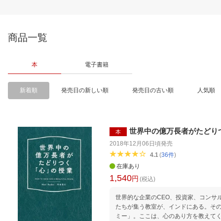
商品一覧
本
電子書籍
新着順
発売日の新しい順
発売日の古い順
人気順
世界中の億万長者がたどり
本
2018年12月06日頃
発売
4.1
(
36
件
)
在庫あり
1,540
円
(税込)
世界的な企業のCEO、投資家、コンサル
たちが集う教室が、インドにある。そ
ミー」。ここは、心のあり方を教えて