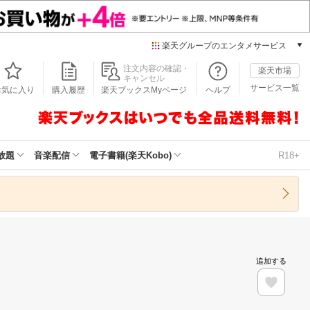
楽天グループのエンタメサービス
本/ゲーム/CD/DVD
注文内容の確認・
楽天市場
キャンセル
楽天ブックス
サービス一覧
お気に入り
購入履歴
楽天ブックスMyページ
ヘルプ
電子書籍
楽天Kobo
雑誌読み放題
楽天マガジン
放題
音楽配信
電子書籍(楽天Kobo)
R18+
音楽配信
楽天ミュージック
動画配信
楽天TV
動画配信ガイド
Rakuten PLAY
追加する
無料テレビ
Rチャンネル
チケット