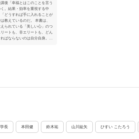
受講後「幸福とはこのことを言う
ゆく。結果・効率を重視する中
」「どうすれば手に入れることが
は教えているのだ。 本書は、
教えられている「美しい心」のつ
エリートも、非エリートも、どん
ければならないのは自分自身。よ
ブロックの外し方、整えるための
学長
本田健
鈴木祐
山川紘矢
ひすい こたろう