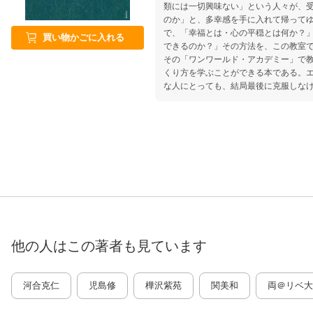
類には一切興味ない」という人々が、
のか」と、多幸感を手に入れて帰って
で、「幸福とは・心の平穏とは何か？
買い物かごに入れる
できるのか？」その方法を、この教室で
その「ワンワールド・アカデミー」で
くり方を学ぶことができる本である。
な人にとっても、結局最後に克服しな
り良い人生を手に入れるための、心の
ワークを収録する。
他の人はこの
著者
も見ています
河合克仁
児島修
樺沢紫苑
関美和
両＠リベ大