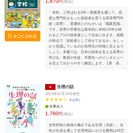
1,870
円
(税込)
「本科」と呼ばれる5年一貫教育を通して、高
度な専門性をもった技術者を育てる高等専門学
校（高専）。普通科とのちがいは「職業意識」
です。高専の卒業生は基本的に本科の5年が終
わるとプロの技術者として社会に出ます。就職
かごに入れる
の時点で「技術者として何ができるか」をしっ
かり意識しているのが高専生の特徴と言えるで
しょう。本書では、日本の技術を支える高専の
学びを、教員や生徒、卒業生へのインタビュー
を交えて分かりやすく解説します。 1章 高専
ってなんだろう？ ○ 高等専門学校（高専）って
どんなところ？ ○ どんな学習をするの？ ○ どん
な学生が多いの？ ○ 高専ならではの学び 2章
どんなことを勉強するの？ ○ 高等専門学校はこ
生理の話
本
んなところ！ ○ どんな一日を過ごすの？ ○ 5年
2023年01月10日
発売
間でどんな科目を学ぶの？ ○ どんな先生が教え
4
(
2
件
)
てくれるの？ ◆ 高専の先生に聞いてみた！
在庫あり
インタビュー1 釧路工業高等専門学校 佐藤
1,760
円
潤 さん インタビュー2 富山高等専門学校 布
(税込)
目 明弘 さん インタビュー3 沼津工業高等専門
女性特有の身体の働きである生理（月経）。女
学校 伊藤 拓哉 さん 3章 どんな行事や活動が
性が生涯を通じて生理用品にかける費用は45万
あるの？ ○ 一年のなかで行われるたくさんの行