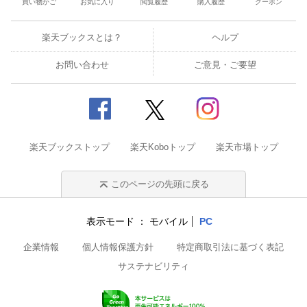
買い物かご
お気に入り
閲覧履歴
購入履歴
クーポン
格と取得方法 □ 収入や生活 □ これからの医薬品
業界 ◆なるにはフローチャート ◆なるにはブッ
クガイド ◆職業MAP！
楽天ブックスとは？
ヘルプ
お問い合わせ
ご意見・ご要望
楽天ブックストップ
楽天Koboトップ
楽天市場トップ
このページの先頭に戻る
表示モード
モバイル
PC
企業情報
個人情報保護方針
特定商取引法に基づく表記
サステナビリティ