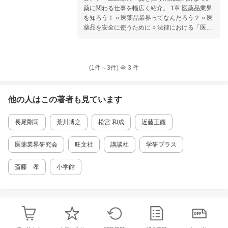
なってからの生理とのつきあい 武庫川女子大
薬に関わる仕事を幅広く紹介。 1章 医薬品業界
学 卒業生 富田 菜月 さん・藤永 真実 さん・
を知ろう！ ○ 医薬品業界ってなんだろう？ ○ 医
宮本 栞里 さん 武庫川女子大学 田中 咲帆 さ
薬品を安全に使うために ○ 法律における「医薬
ん・粟谷 利菜 さん 〇 症状のやわらげ方 ○ バラ
品」とは ○ 医薬品ができるまでのプロセス 【C
ンスのよい食事 ○ 生理痛やイライラの原因 4
olumn】 大海原に薬の候補物質を求めて 2章 ド
章 もっと生理の話 トーク7 産婦人科の先生
キュメント 医薬品を送り出すプロフェッショナ
に聞く つくばセントラル病院 産婦人科 柴田
ル！ 1創薬研究者 栗本 恵実 さん（武田薬品工
衣里 さん 〇 産婦人科ってどんなところ？ ○ 基
(1件～
3
件)
全
3
件
業 リサーチ） 2医薬品開発者 若林 由季 さん
礎体温を知っておこう！ トーク8 企業の健康
（アステラス製薬 開発本部プロジェクト推進
問題に取り組む 江崎グリコ 柏木 浩正 さん ト
部） 3医薬情報担当者（MR） 宮崎 龍 さん（中
ーク9 進化していく生理用品 ユニ・チャー
他の人はこの
著者
も見ています
外製薬 営業本部 千葉がん専門室） 4薬事担当者
ム 長井 千香子 さん ○ 様々な生理用品 トーク
藤井 知子 さん（バイエル薬品 研究開発本部薬
10 出張授業で健康増進 バイエルホールディ
長尾剛司
荒川博之
松宮 和成
近藤正觀
事） 【Column】 薬の製造方法にもすごい技術
ングス 木戸口 結子 さん バイエル薬品 青柳
がある！ 3章 ドキュメント 医薬品業界を支える
直美 さん プラスエム 長岡 稔 さん・渡部 拓也
人たち 5安全性管理担当者 中曽根 彩子 さん
医薬業界研究会
旺文社
講談社
学研プラス
さん 〇 生理をめぐる歴史 ○ これからの生理
（中外製薬 医薬安全性本部PVサイエンス部）
6審査調整官 山本 剛 さん（厚生労働省 医薬・
斎藤 孝
小学館
生活衛生局 医薬品審査管理課 審査調整官） 7病
院薬剤師 大橋 裕丈 さん（国立国際医療研究セ
ンター病院 薬剤部） 【Column】 薬の製造現場
で守らなくてはならない「GMP」 ○ まだまだい
る、医薬品業界で働く人たち 4章 なるにはコー
ス □ 適性と心構え □ 医薬品業界で働くための資