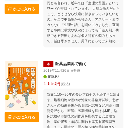
円とも言われ、近年では「生理の貧困」という
事 ○ 力を発揮できる晴れの舞台がたくさん ○ ほ
ワードが注目されています。 大切な働きだから
かごに入れる
かの地域や海外での研修 ◆高専生に聞いてみ
こそ、どうせなら快適に付き合っていきたいも
た！ インタビュー1 釧路工業高等専門学校
の。そこで中高生から社会人、アスリートまで
林 龍之介 さん インタビュー2 富山高等専門学
みんなに「生理の話」を聞いてみました。直面
校 高倉 一葉 さん インタビュー3 東京都立産
する事態は環境や状況によっても千差万別。共
業技術高等専門学校 根本 文音 さん インタビ
感できる苦難もあれば個人特有の悩みもあっ
ュー4 座談会：近畿大学工業高等専門学校
て、話は尽きません。男子にとっては未知の世
安保 大河 さん／サレジオ工業高等専門学校
界ですが、将来パートナーとの関係を築くうえ
慶松 海風 さん／国際高等専門学校 中澤 琉月
でも知っておきたいトピックが満載です。 1
さん／神山まるごと高等専門学校 高橋 空知
章 中学生・高校生に聞いてみた トーク1 生
さん 4章 卒業したらどんな進路があるの？ ○
理について思うこと 大妻多摩中学高等学校 中
自分や将来について考えてみよう ○ 高い就職
医薬品業界で働く
本
学3年生 曽根 雅織 さん・飯島 佑希 さん トー
率、質の良い技術者 ○ どんな進路があるの？ ◆
2018年11月26日頃
発売
ク2 海外と日本のちがい United World Colleg
卒業生に聞いてみた！ インタビュー1 沼津
在庫あり
es Red Cross ノルウェー校 名淵 結乃 さん 〇
工業高等専門学校卒業 原賀 紫織 さん インタ
1,650
円
(税込)
月経（生理）を知ろう 2章 スポーツしている
ビュー2 東京都立産業技術高等専門学校卒
大学生に聞いてみた トーク3 スポーツと生理
業 栃澤 侑人 さん インタビュー3 米子工業高
新薬は10〜20年の長いプロセスを経て世に出ま
順天堂大学 甲本 まお さん・菅谷 涼乃 さん・
等専門学校卒業 小澤 美晴 さん インタビュー4
す。培養細胞や動物が対象の非臨床試験、患者
斉藤 夏織 さん トーク4 アスリートとして生理
沼津工業高等専門学校卒業 齋藤 勇士 さん 5
さんへの効果を確かめる臨床試験など創薬・開
とつきあう 順天堂大学 鯉川 なつえ さん ○ 運
章 高等専門学校をめざす！ ○ やりたいことの
発分野から、医師に医薬情報を届けるMR、臨
動するときの困りごと ○ スポーツをあきらめな
できる高専を探そう ○ どんな人が向いている？
床試験や市販後の副作用を監視する安全性管
かごに入れる
い 3章 大学生や社会人に聞いてみた トーク5
理、薬の審査・承認に関わる厚労省審査調整
生理の悩みをみんなで共有 トーク6 20代に
官、チーム医療の一翼を担う病院薬剤師まで。