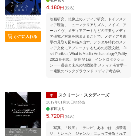
在庫あり
4,180
円
(税込)
映画研究、想像上のメディア研究、ドイツメデ
ィア理論、ニューマテリアリズム、ノイズ、ア
ーカイヴ、メディアアートなどの主要なメディ
かごに入れる
ア研究／対象を踏まえることで、メディア考古
学の見取り図を描き出す。デジタル時代のメデ
ィア文化にアプローチするための必読文献。 Ju
ssi Parikka, What is Media Archaeology?,Polity,
2012を全訳。 謝辞 第1章 イントロダクショ
ンーー過去と未来の地図製作 メディア考古学ー
ー複数のバックグラウンド メディア考古学、第
二幕 本書の構成 第2章 感覚のメディア考古学
ーー視聴覚、情動、アルゴリズム 方法論的な指
針ーー絡み合う理論と歴史 アトラクションとメ
ディア横断的な関係 生理学的身体ーー情動とア
スクリーン・スタディーズ
本
トラクションの厚み 感覚の後でーーソフトウェ
2019年01月30日頃
発売
ア文化 第2章の要約 第3章 想像上のメディア
在庫あり
ーー奇妙なオブジェクトを捉えること 不可能な
5,720
円
(税込)
もののアーカイヴ 変異学と、想像上の過去と未
来 非人間的メディア 第3章の要約 第4章 メデ
「写真」「映画」「テレビ」あるいは「携帯電
ィア理論とニューマテリアリズム ハード（ウェ
話」といった「ジャンル」によって分断されて
ア）理論 物質的な身体の考古学 数学的メディ