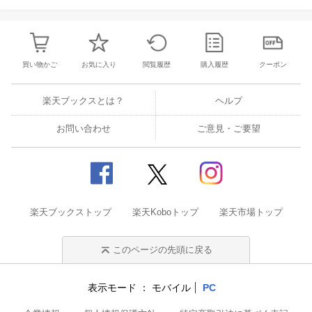
ティ（溝尻真也） 第3部 スクリーンの現在へ
第10章 スクリーン・プラクティスの再設計ー
ー舞台表現におけるスクリーンの問題（大久保
遼） 第11章 触覚的写真ーーモバイル・スク
リーンの人類学（金暻和） 第12章 パブリッ
買い物かご
お気に入り
閲覧履歴
購入履歴
クーポン
ク・ビューイングーースクリーンに向き合わな
い若者たち（立石祥子） 第13章 「映像なら
ざるもの」の映像表現ーー災害を表現すること
楽天ブックスとは？
ヘルプ
（関谷直也） 第14章 光と音を放つ展示空間
ーー現代美術と映像メディア（馬定延） 第15
お問い合わせ
ご意見・ご要望
章 電子のメディウムの時代，デジタル画像の
美学（gnck） 第16章 スクリーンの消滅ーー
バイオアート／テクノロジーの歴史を事例とし
て（増田展大） Remind the screens, and refra
me the screens--あとがきに代えて（大久保
遼） スクリーン・スタディーズを知るためのブ
楽天ブックストップ
ックガイド Doing Screen Studies in Japan Tos
楽天Koboトップ
楽天市場トップ
hiro MITSUOKA and Ryo OKUBO, editors
このページの先頭に戻る
表示モード
モバイル
PC