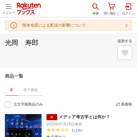
メニュー
熊本地震による配送の影響について
光岡 寿郎
追加する
商品一覧
本
電子書籍
注文可能商品のみ
新着順
メディア考古学とは何か？
本
2023年07月25日
発売
3
(
1
件
)