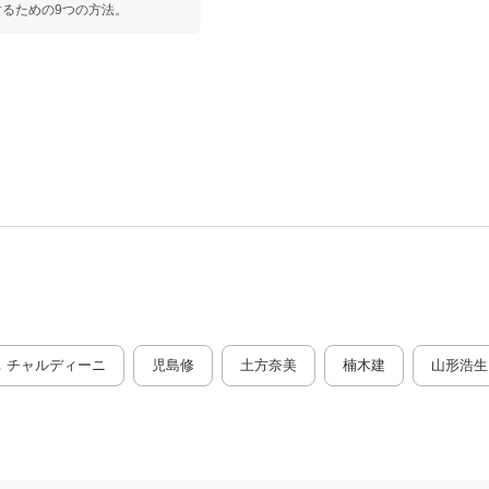
るための9つの方法。
．チャルディーニ
児島修
土方奈美
楠木建
山形浩生