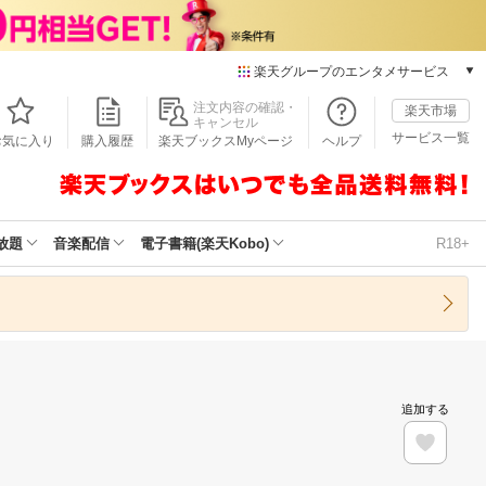
楽天グループのエンタメサービス
本/ゲーム/CD/DVD
注文内容の確認・
楽天市場
キャンセル
楽天ブックス
サービス一覧
お気に入り
購入履歴
楽天ブックスMyページ
ヘルプ
電子書籍
楽天Kobo
雑誌読み放題
楽天マガジン
放題
音楽配信
電子書籍(楽天Kobo)
R18+
音楽配信
楽天ミュージック
動画配信
楽天TV
動画配信ガイド
Rakuten PLAY
追加する
無料テレビ
Rチャンネル
チケット