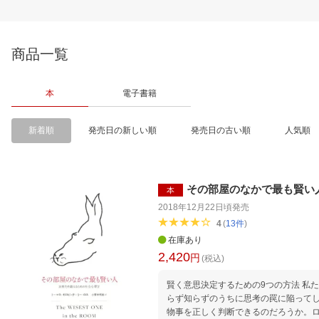
商品一覧
本
電子書籍
新着順
発売日の新しい順
発売日の古い順
人気順
その部屋のなかで最も賢い
本
2018年12月22日頃
発売
4
(
13
件
)
在庫あり
2,420
円
(税込)
賢く意思決定するための9つの方法 私
らず知らずのうちに思考の罠に陥って
物事を正しく判断できるのだろうか。