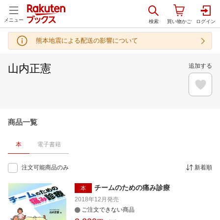
メニュー
熊本地震による配送の影響について
山内正憲
追加する
商品一覧
本
電子書籍
注文可能商品のみ
新着順
チームのための痛み診療
本
2018年12月
発売
ご注文できない商品