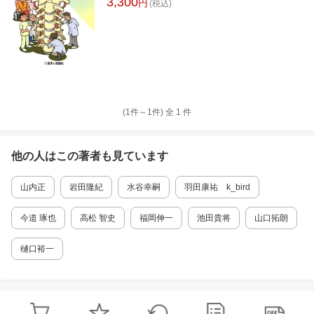
3,300
円
(税込)
(1件～
1
件)
全
1
件
他の人はこの
著者
も見ています
山内正
岩田隆紀
水谷幸嗣
羽田康祐 k_bird
今道 琢也
高松 智史
福岡伸一
池田貴将
山口拓朗
樋口裕一