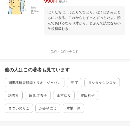
990
円
(税込)
ぼくたちは、ふたりでひとり。ぼくはきみとと
もにいきる。これからもずっとずっとだよ。読
んであげるなら３才から。じぶんで読むなら小
学校初級むき。
(1件～
1
件)
全
1
件
他の人はこの
著者
も見ています
国際移植者組織トリオ・ジャパン
平 了
ヨシタケシンスケ
講談社
遠見 才希子
山本ゆり
岸田衿子
まついのりこ
かみやにじ
木坂 涼